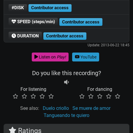
#DISK
Contributor access
SPEED (steps/min)
Contributor access
DURATION
Contributor access
Update: 2013-06-22 18:45
Listen on
Play!
YouTube
Do you like this recording?
For listening
For dancing
See also:
Duelo criollo
Se muere de amor
Tangueando te quiero
Ratings