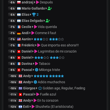
andrzej
Después
-5 h
Mario Gallardo
-5 h
Elías
2
-5 h
Elías Delgado
-5 h
Cecile
Vida querida
-7 h
Andi
Comme il faut
-7 h
Aarón
-7 h
Frédéric
Que importa eso ahora!!!
-7 h
Daniel
Lagrimitas de mi corazón
-7 h
Daniel
-8 h
Davina
Tabaco
-8 h
Pascal
Milonga triste
-9 h
Andy
-10 h
Andy
Adiós muchachos
-10 h
Giorgos
Golden age, Regular, Feeling
-10 h
Pascal
Fuelle azul
-11 h
Andy
En tu corazon
-11 h
Esti
Shusheta (El aristócrata)
-12 h