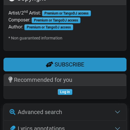
nd
Artist/2
Artist:
Premium or TangoDJ access
Composer:
Premium or TangoDJ access
Author:
Premium or TangoDJ access
* Non guaranteed information
SUBSCRIBE
Recommended for you
Log in
Advanced search
Lyrics annotations