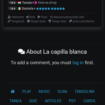
Tamás
Este es el rey
-12 h
Daniela
-12 h
Welcome
Info
Play!
Musical personality test
TangoLink
Tango Scan
Tango Quiz
Lyrics annotation
About La capilla blanca
To add a comment, you must
log in
first.
PLAY
MUSIC
SCAN
TANGOLINK
TANDA
QUIZ
ARTICLES
PSY
CARDS