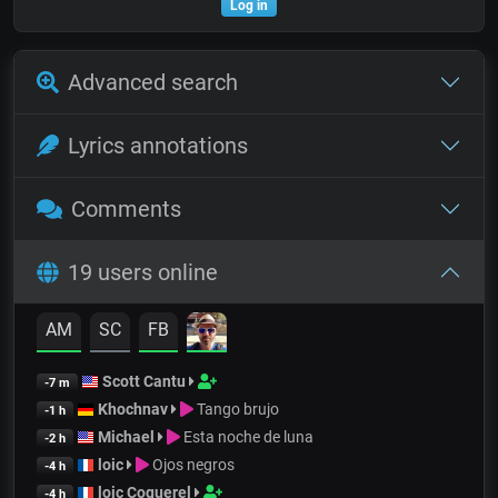
Log in
Advanced search
Lyrics annotations
Comments
19 users online
AM
SC
FB
Scott Cantu
-7 m
Khochnav
Tango brujo
-1 h
Michael
Esta noche de luna
-2 h
loic
Ojos negros
-4 h
loic Coquerel
-4 h