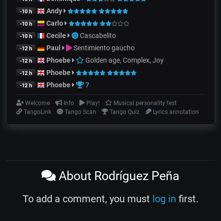
Andy
-10 h
Carlo
-10 h
Cecile
Cascabelito
-10 h
Paul
Sentimiento gaucho
-12 h
Phoebe
Golden age, Complex, Joy
-12 h
Phoebe
-12 h
Phoebe
7
-12 h
Welcome
Info
Play!
Musical personality test
TangoLink
Tango Scan
Tango Quiz
Lyrics annotation
About Rodríguez Peña
To add a comment, you must
log in
first.