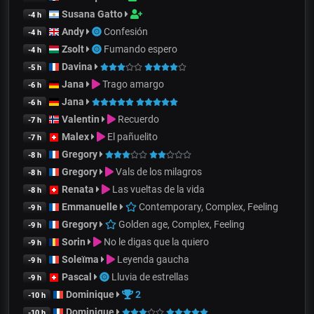
Susana Gatto
-4 h
Andy
Confesión
-4 h
Zsolt
Fumando espero
-4 h
Davina
-5 h
Jana
Trago amargo
-6 h
Jana
-6 h
Valentin
Recuerdo
-7 h
Malex
El pañuelito
-7 h
Gregory
-8 h
Gregory
Vals de los milagros
-8 h
Renata
Las vueltas de la vida
-8 h
Emmanuelle
Contemporary, Complex, Feeling
-9 h
Gregory
Golden age, Complex, Feeling
-9 h
Sorin
No le digas que la quiero
-9 h
Soleïma
Leyenda gaucha
-9 h
Pascal
Lluvia de estrellas
-9 h
Dominique
2
-10 h
Dominique
-10 h