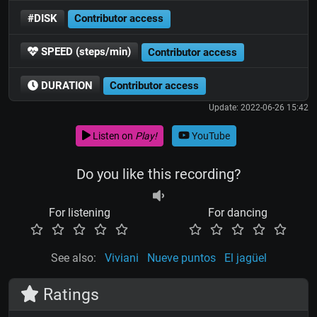
#DISK
Contributor access
SPEED (steps/min)
Contributor access
DURATION
Contributor access
Update: 2022-06-26 15:42
Listen on
Play!
YouTube
Do you like this recording?
For listening
For dancing
See also:
Viviani
Nueve puntos
El jagüel
Ratings