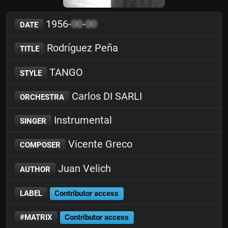
1956-
00
-
00
DATE
Rodríguez Peña
TITLE
TANGO
STYLE
Carlos DI SARLI
ORCHESTRA
Instrumental
SINGER
Vicente Greco
COMPOSER
Juan Velich
AUTHOR
LABEL
Contributor access
#MATRIX
Contributor access