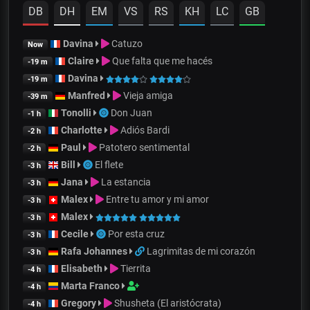
DB
DH
EM
VS
RS
KH
LC
GB
Davina
Catuzo
Now
Claire
Que falta que me hacés
-19 m
Davina
-19 m
Manfred
Vieja amiga
-39 m
Tonolli
Don Juan
-1 h
Charlotte
Adiós Bardi
-2 h
Paul
Patotero sentimental
-2 h
Bill
El flete
-3 h
Jana
La estancia
-3 h
Malex
Entre tu amor y mi amor
-3 h
Malex
-3 h
Cecile
Por esta cruz
-3 h
Rafa Johannes
Lagrimitas de mi corazón
-3 h
Elisabeth
Tierrita
-4 h
Marta Franco
-4 h
Gregory
Shusheta (El aristócrata)
-4 h