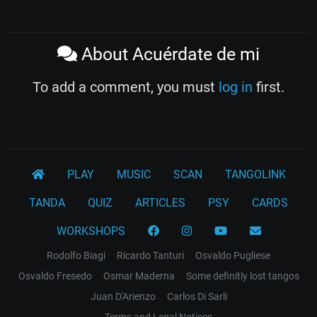
About Acuérdate de mi
To add a comment, you must
log in
first.
PLAY
MUSIC
SCAN
TANGOLINK
TANDA
QUIZ
ARTICLES
PSY
CARDS
WORKSHOPS
Rodolfo Biagi
Ricardo Tanturi
Osvaldo Pugliese
Osvaldo Fresedo
Osmar Maderna
Some definitly lost tangos
Juan D'Arienzo
Carlos Di Sarli