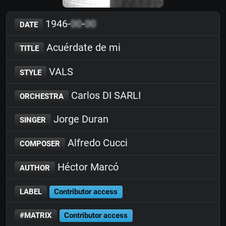
1946-
00
-
00
DATE
Acuérdate de mi
TITLE
VALS
STYLE
Carlos DI SARLI
ORCHESTRA
Jorge Duran
SINGER
Alfredo Cucci
COMPOSER
Héctor Marcó
AUTHOR
LABEL
Contributor access
#MATRIX
Contributor access