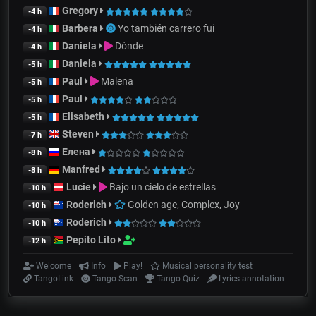
Gregory
-4 h
Barbera
Yo también carrero fui
-4 h
Daniela
Dónde
-4 h
Daniela
-5 h
Paul
Malena
-5 h
Paul
-5 h
Elisabeth
-5 h
Steven
-7 h
Елена
-8 h
Manfred
-8 h
Lucie
Bajo un cielo de estrellas
-10 h
Roderich
Golden age, Complex, Joy
-10 h
Roderich
-10 h
Pepito Lito
-12 h
Welcome
Info
Play!
Musical personality test
TangoLink
Tango Scan
Tango Quiz
Lyrics annotation