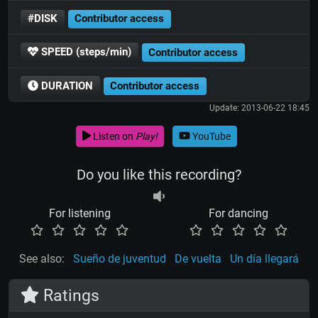
#DISK
Contributor access
SPEED (steps/min)
Contributor access
DURATION
Contributor access
Update: 2013-06-22 18:45
Listen on
Play!
YouTube
Do you like this recording?
For listening
For dancing
See also:
Sueño de juventud
De vuelta
Un día llegará
Ratings