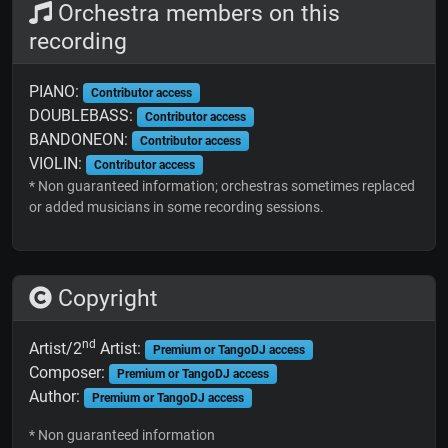
Orchestra members on this
recording
PIANO:
Contributor access
DOUBLEBASS:
Contributor access
BANDONEON:
Contributor access
VIOLIN:
Contributor access
* Non guaranteed information; orchestras sometimes replaced
or added musicians in some recording sessions.
Copyright
nd
Artist/2
Artist:
Premium or TangoDJ access
Composer:
Premium or TangoDJ access
Author:
Premium or TangoDJ access
* Non guaranteed information