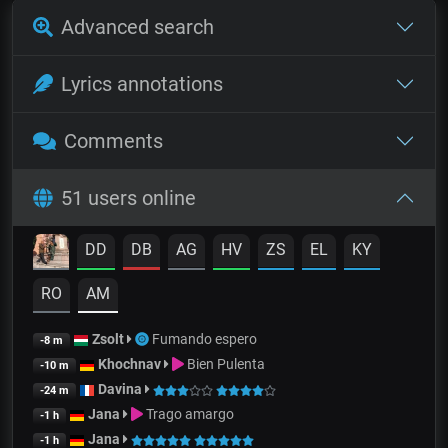
Advanced search
Lyrics annotations
Comments
51 users online
DD
DB
AG
HV
ZS
EL
KY
RO
AM
Zsolt
Fumando espero
-8 m
Khochnav
Bien Pulenta
-10 m
Davina
-24 m
Jana
Trago amargo
-1 h
Jana
-1 h