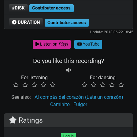
#DISK
Contributor access
DURATION
Contributor access
Update: 2013-06-22 18:45
Listen on
Play!
YouTube
Do you like this recording?
For listening
For dancing
See also:
Al compás del corazón (Late un corazón)
Caminito
Fulgor
Ratings
Log in