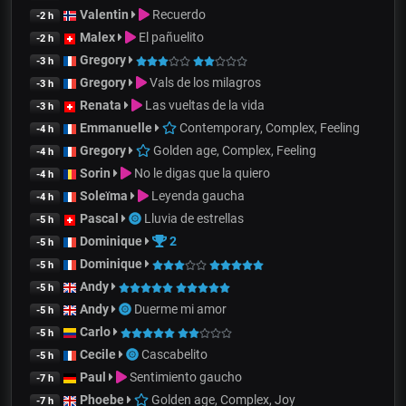
Valentin
Recuerdo
-2 h
Malex
El pañuelito
-2 h
Gregory
-3 h
Gregory
Vals de los milagros
-3 h
Renata
Las vueltas de la vida
-3 h
Emmanuelle
Contemporary, Complex, Feeling
-4 h
Gregory
Golden age, Complex, Feeling
-4 h
Sorin
No le digas que la quiero
-4 h
Soleïma
Leyenda gaucha
-4 h
Pascal
Lluvia de estrellas
-5 h
Dominique
2
-5 h
Dominique
-5 h
Andy
-5 h
Andy
Duerme mi amor
-5 h
Carlo
-5 h
Cecile
Cascabelito
-5 h
Paul
Sentimiento gaucho
-7 h
Phoebe
Golden age, Complex, Joy
-7 h