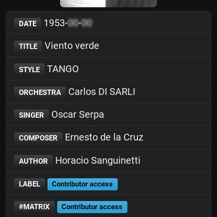
1953-
00
-
00
DATE
Viento verde
TITLE
TANGO
STYLE
Carlos DI SARLI
ORCHESTRA
Oscar Serpa
SINGER
Ernesto de la Cruz
COMPOSER
Horacio Sanguinetti
AUTHOR
LABEL
Contributor access
#MATRIX
Contributor access