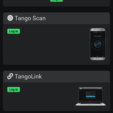
Tango Scan
Log in
TangoLink
Log in