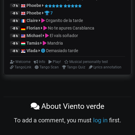
Phoebe
-7 h
Phoebe
7
-8 h
Claire
Organito de la tarde
-8 h
Florian
No te apures Carablanca
-8 h
Michael
El vals soñador
-8 h
Tamás
Mandria
-8 h
Vlada
Demasiado tarde
-8 h
Welcome
Info
Play!
Musical personality test
TangoLink
Tango Scan
Tango Quiz
Lyrics annotation
About Viento verde
To add a comment, you must
log in
first.