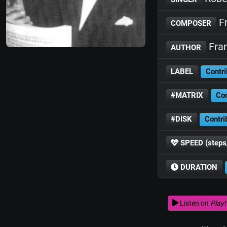
Fr
COMPOSER
Fran
AUTHOR
LABEL
Contri
#MATRIX
Con
#DISK
Contri
SPEED (steps
DURATION
Listen on
Play!