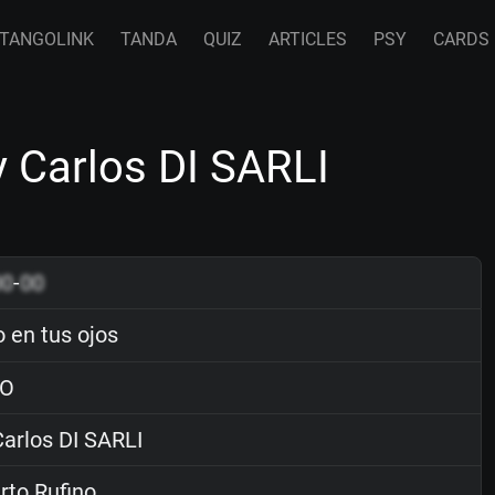
TANGOLINK
TANDA
QUIZ
ARTICLES
PSY
CARDS
y Carlos DI SARLI
00
-
00
o en tus ojos
O
arlos DI SARLI
to Rufino