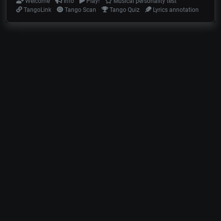
Welcome
Info
Play!
Musical personality test
TangoLink
Tango Scan
Tango Quiz
Lyrics annotation