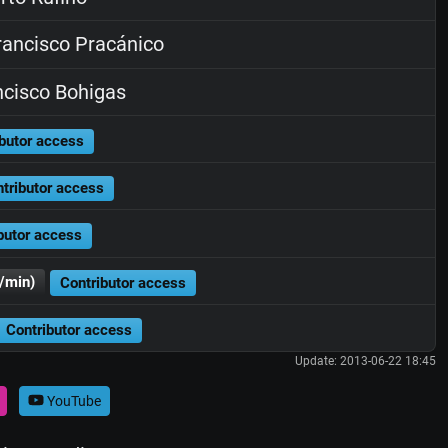
ancisco Pracánico
cisco Bohigas
butor access
tributor access
butor access
/min)
Contributor access
Contributor access
Update: 2013-06-22 18:45
YouTube