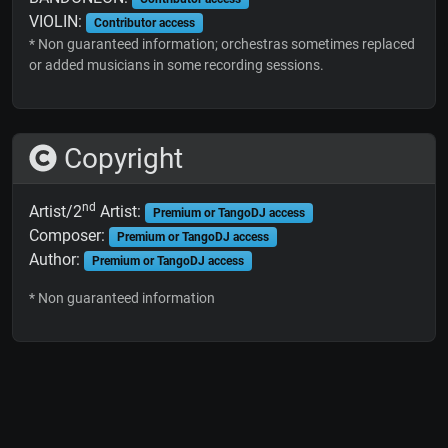
VIOLIN:
Contributor access
* Non guaranteed information; orchestras sometimes replaced
or added musicians in some recording sessions.
Copyright
nd
Artist/2
Artist:
Premium or TangoDJ access
Composer:
Premium or TangoDJ access
Author:
Premium or TangoDJ access
* Non guaranteed information