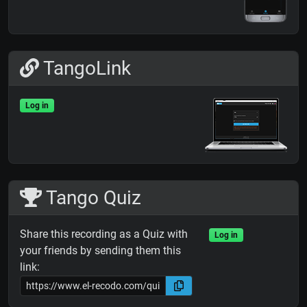
TangoLink
Log in
Tango Quiz
Share this recording as a Quiz with
Log in
your friends by sending them this
link: