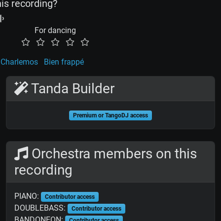
his recording?
For dancing
Charlemos
Bien frappé
Tanda Builder
Premium or TangoDJ access
Orchestra members on this
recording
PIANO:
Contributor access
DOUBLEBASS:
Contributor access
BANDONEON:
Contributor access