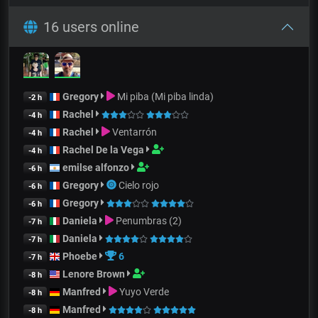
16 users online
Gregory
Mi piba (Mi piba linda)
-2 h
Rachel
-4 h
Rachel
Ventarrón
-4 h
Rachel De la Vega
-4 h
emilse alfonzo
-6 h
Gregory
Cielo rojo
-6 h
Gregory
-6 h
Daniela
Penumbras (2)
-7 h
Daniela
-7 h
Phoebe
6
-7 h
Lenore Brown
-8 h
Manfred
Yuyo Verde
-8 h
Manfred
-8 h