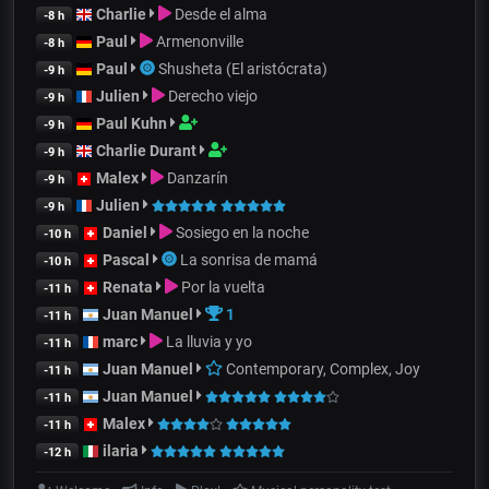
Charlie
Desde el alma
-8 h
Paul
Armenonville
-8 h
Paul
Shusheta (El aristócrata)
-9 h
Julien
Derecho viejo
-9 h
Paul Kuhn
-9 h
Charlie Durant
-9 h
Malex
Danzarín
-9 h
Julien
-9 h
Daniel
Sosiego en la noche
-10 h
Pascal
La sonrisa de mamá
-10 h
Renata
Por la vuelta
-11 h
Juan Manuel
1
-11 h
marc
La lluvia y yo
-11 h
Juan Manuel
Contemporary, Complex, Joy
-11 h
Juan Manuel
-11 h
Malex
-11 h
ilaria
-12 h