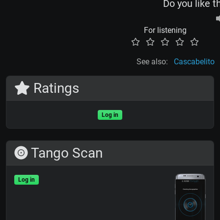
Do you like t
For listening
See also:
Cascabelito
Ratings
Log in
Tango Scan
Log in