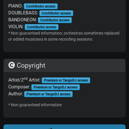
PIANO:
Contributor access
DOUBLEBASS:
Contributor access
BANDONEON:
Contributor access
VIOLIN:
Contributor access
* Non guaranteed information; orchestras sometimes replaced
or added musicians in some recording sessions.
Copyright
nd
Artist/2
Artist:
Premium or TangoDJ access
Composer:
Premium or TangoDJ access
Author:
Premium or TangoDJ access
* Non guaranteed information