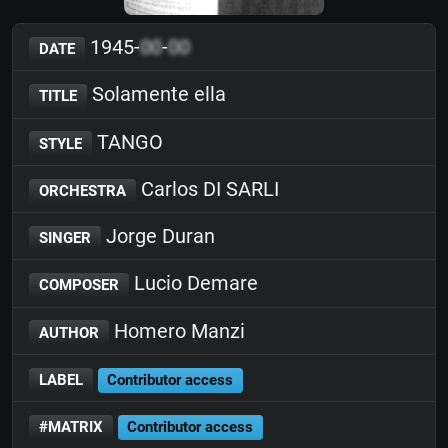
1945-
00
-
00
DATE
Solamente ella
TITLE
TANGO
STYLE
Carlos DI SARLI
ORCHESTRA
Jorge Duran
SINGER
Lucio Demare
COMPOSER
Homero Manzi
AUTHOR
LABEL
Contributor access
#MATRIX
Contributor access