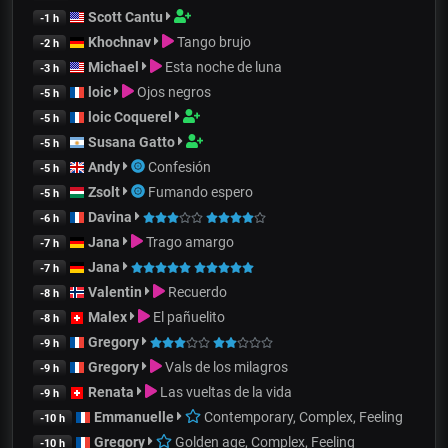
Scott Cantu
-1 h
Khochnav
Tango brujo
-2 h
Michael
Esta noche de luna
-3 h
loic
Ojos negros
-5 h
loic Coquerel
-5 h
Susana Gatto
-5 h
Andy
Confesión
-5 h
Zsolt
Fumando espero
-5 h
Davina
-6 h
Jana
Trago amargo
-7 h
Jana
-7 h
Valentin
Recuerdo
-8 h
Malex
El pañuelito
-8 h
Gregory
-9 h
Gregory
Vals de los milagros
-9 h
Renata
Las vueltas de la vida
-9 h
Emmanuelle
Contemporary, Complex, Feeling
-10 h
Gregory
Golden age, Complex, Feeling
-10 h