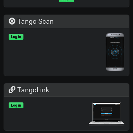
Tango Scan
Log in
TangoLink
Log in