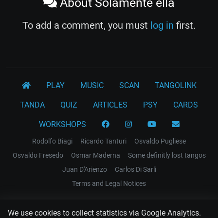
About Solamente ella
To add a comment, you must
log in
first.
PLAY
MUSIC
SCAN
TANGOLINK
TANDA
QUIZ
ARTICLES
PSY
CARDS
WORKSHOPS
Rodolfo Biagi
Ricardo Tanturi
Osvaldo Pugliese
Osvaldo Fresedo
Osmar Maderna
Some definitly lost tangos
Juan D'Arienzo
Carlos Di Sarli
Terms and Legal Notices
EL RECODO TANGO
We use cookies to collect statistics via Google Analytics.