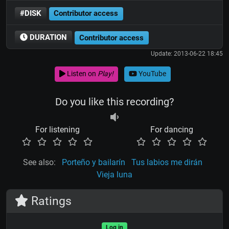
#DISK
Contributor access
DURATION
Contributor access
Update: 2013-06-22 18:45
Listen on
Play!
YouTube
Do you like this recording?
For listening
For dancing
See also:
Porteño y bailarín
Tus labios me dirán
Vieja luna
Ratings
Log in