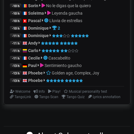
Sorin
No le digas que la quiero
-10 h
Soleïma
Leyenda gaucha
-10 h
Pascal
Lluvia de estrellas
-10 h
Dominique
2
-10 h
Dominique
-11 h
Andy
-11 h
Carlo
-11 h
Cecile
Cascabelito
-11 h
Paul
Sentimiento gaucho
-13 h
Phoebe
Golden age, Complex, Joy
-13 h
Phoebe
-13 h
Welcome
Info
Play!
Musical personality test
TangoLink
Tango Scan
Tango Quiz
Lyrics annotation