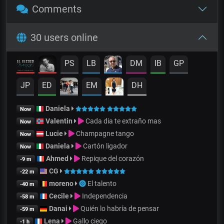
Comments
30 users online
PS
LB
DM
IB
GP
JP
ED
EM
DH
Daniela
Now
Valentin
Cada dia te extraño mas
Now
Lucie
Champagne tango
Now
Daniela
Cartón ligador
Now
Ahmed
Repique del corazón
-9 m
CG
-22 m
moreno
El talento
-40 m
Cecile
Independencia
-58 m
Danai
Quién lo habría de pensar
-59 m
Lena
Gallo ciego
-1 h