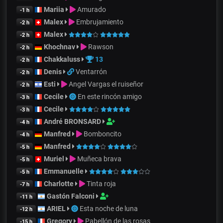
Mariia
Amurado
-1 h
Malex
Embrujamiento
-2 h
Malex
-2 h
Khochnav
Rawson
-2 h
Chakkaluss
13
-2 h
Denis
Ventarrón
-2 h
Esti
Angel Vargas el ruiseñor
-2 h
Cecile
En este rincón amigo
-3 h
Cecile
-3 h
André BRONSARD
-4 h
Manfred
Bomboncito
-4 h
Manfred
-5 h
Muriel
Muñeca brava
-5 h
Emmanuelle
-5 h
Charlotte
Tinta roja
-7 h
Gastón Falconi
-11 h
ARIEL
Esta noche de luna
-12 h
Gregory
Pabellón de las rosas
-15 h