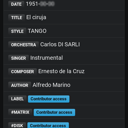
1951-
00
-
00
DATE
El ciruja
TITLE
TANGO
STYLE
Carlos DI SARLI
ORCHESTRA
Instrumental
SINGER
Ernesto de la Cruz
COMPOSER
Alfredo Marino
AUTHOR
LABEL
Contributor access
#MATRIX
Contributor access
#DISK
Contributor access