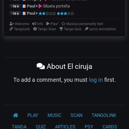
Paul
Silueta porteña
-16 h
Paul
-16 h
Welcome
Info
Play!
Musical personality test
TangoLink
Tango Scan
Tango Quiz
Lyrics annotation
About El ciruja
To add a comment, you must
log in
first.
PLAY
MUSIC
SCAN
TANGOLINK
TANDA
QUIZ
ARTICLES
PSY
CARDS