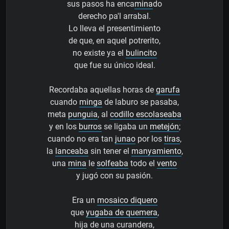
sus pasos ha enca
mina
do
derecho pa'l arrabal.
Lo lleva el presentimiento
de que, en aquel potrerito,
no existe ya el
bulincito
que fue su único ideal.
Recordaba aquellas horas de
garufa
cuando
minga
de laburo se pasaba,
meta
punguia
, al
codillo escolaseaba
y en los
burros
se ligaba un
metejón
;
cuando no era tan
junao
por los
tiras
,
la
lanceaba
sin tener el
manyamiento
,
una
mina
le
solfeaba
todo el
vento
y jugó con su pasión.
Era un
mosaico diquero
que
yugaba de quemera
,
hija de una curandera,