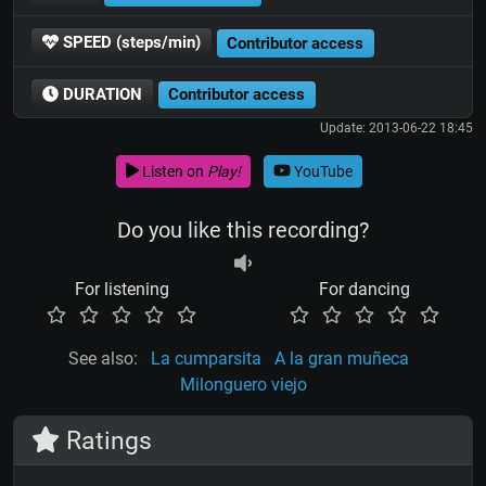
SPEED (steps/min)
Contributor access
DURATION
Contributor access
Update: 2013-06-22 18:45
Listen on
Play!
YouTube
Do you like this recording?
For listening
For dancing
See also:
La cumparsita
A la gran muñeca
Milonguero viejo
Ratings