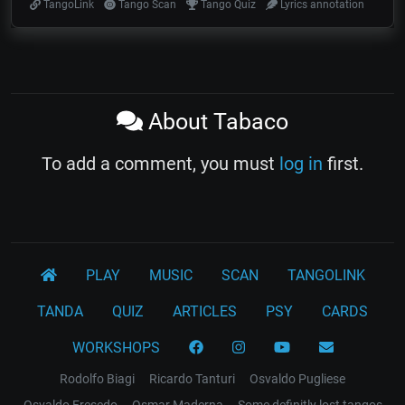
TangoLink
Tango Scan
Tango Quiz
Lyrics annotation
About Tabaco
To add a comment, you must
log in
first.
PLAY
MUSIC
SCAN
TANGOLINK
TANDA
QUIZ
ARTICLES
PSY
CARDS
WORKSHOPS
Rodolfo Biagi
Ricardo Tanturi
Osvaldo Pugliese