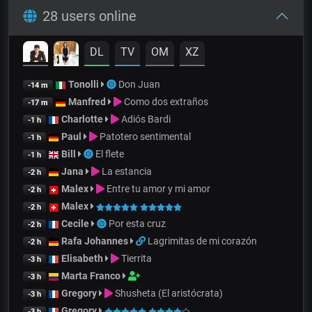
28 users online
DL
TV
OM
XZ
Tonolli
Don Juan
-14 m
Manfred
Como dos extraños
-17 m
Charlotte
Adiós Bardi
-1 h
Paul
Patotero sentimental
-1 h
Bill
El flete
-1 h
Jana
La estancia
-2 h
Malex
Entre tu amor y mi amor
-2 h
Malex
-2 h
Cecile
Por esta cruz
-2 h
Rafa Johannes
Lagrimitas de mi corazón
-2 h
Elisabeth
Tierrita
-3 h
Marta Franco
-3 h
Gregory
Shusheta (El aristócrata)
-3 h
Gregory
-3 h