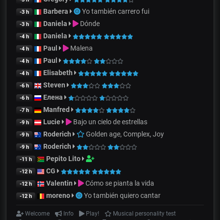
Barbera
Yo también carrero fui
-3 h
Daniela
Dónde
-3 h
Daniela
-4 h
Paul
Malena
-4 h
Paul
-4 h
Elisabeth
-4 h
Steven
-6 h
Елена
-6 h
Manfred
-7 h
Lucie
Bajo un cielo de estrellas
-9 h
Roderich
Golden age, Complex, Joy
-9 h
Roderich
-9 h
Pepito Lito
-11 h
CG
-12 h
Valentin
Cómo se pianta la vida
-12 h
moreno
Yo también quiero cantar
-12 h
Welcome
Info
Play!
Musical personality test