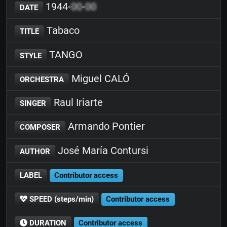
1944-
00
-
00
DATE
Tabaco
TITLE
TANGO
STYLE
Miguel CALÓ
ORCHESTRA
Raul Iriarte
SINGER
Armando Pontier
COMPOSER
José María Contursi
AUTHOR
LABEL
Contributor access
SPEED (steps/min)
Contributor access
DURATION
Contributor access