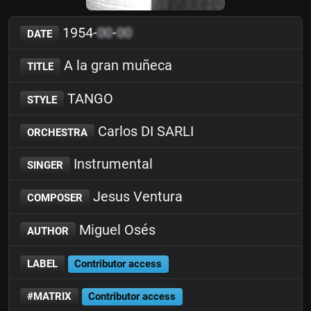
1954-
00
-
00
DATE
A la gran muñeca
TITLE
TANGO
STYLE
Carlos DI SARLI
ORCHESTRA
Instrumental
SINGER
Jesus Ventura
COMPOSER
Miguel Osés
AUTHOR
LABEL
Contributor access
#MATRIX
Contributor access