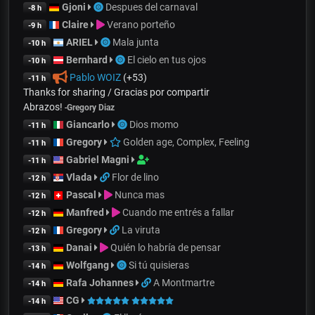
Gjoni
Despues del carnaval
-8 h
Claire
Verano porteño
-9 h
ARIEL
Mala junta
-10 h
Bernhard
El cielo en tus ojos
-10 h
Pablo WOIZ
(+53)
-11 h
Thanks for sharing / Gracias por compartir
Abrazos!
-
Gregory Diaz
Giancarlo
Dios momo
-11 h
Gregory
Golden age, Complex, Feeling
-11 h
Gabriel Magni
-11 h
Vlada
Flor de lino
-12 h
Pascal
Nunca mas
-12 h
Manfred
Cuando me entrés a fallar
-12 h
Gregory
La viruta
-12 h
Danai
Quién lo habría de pensar
-13 h
Wolfgang
Si tú quisieras
-14 h
Rafa Johannes
A Montmartre
-14 h
CG
-14 h