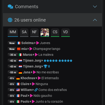
Comments
26 users online
MM
SA
NF
CS
VD
Soleïma
Jueves
Now
mia
Champagne tango
Now
Marco
La maleva
-35 m
Tijmen Jorg
-42 m
Tijmen Jorg
8
-43 m
Jana
No me escribas
-55 m
Khochnav
El internado
-8 h
Claire
Ninguna
-8 h
William
Como dos extraños
-8 h
Paul
Nido gaucho
-8 h
Paolo
Junto a tu corazón
-8 h