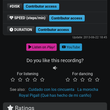
#DISK
Contributor access
SPEED (steps/min)
Contributor access
DURATION
Contributor access
Update: 2013-06-22 18:45
Listen on
Play!
YouTube
Do you like this recording?
For listening
For dancing
See also:
Cuidado con los cincuenta
La morocha
Royal Pigall (Qué has hecho de mi cariño)
Ratings