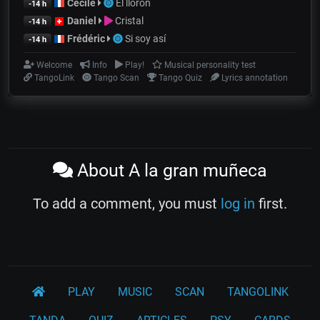
Cecile
El llorón
-14 h
Daniel
Cristal
-14 h
Frédéric
Si soy así
-14 h
Welcome
Info
Play!
Musical personality test
TangoLink
Tango Scan
Tango Quiz
Lyrics annotation
About A la gran muñeca
To add a comment, you must
log in
first.
PLAY
MUSIC
SCAN
TANGOLINK