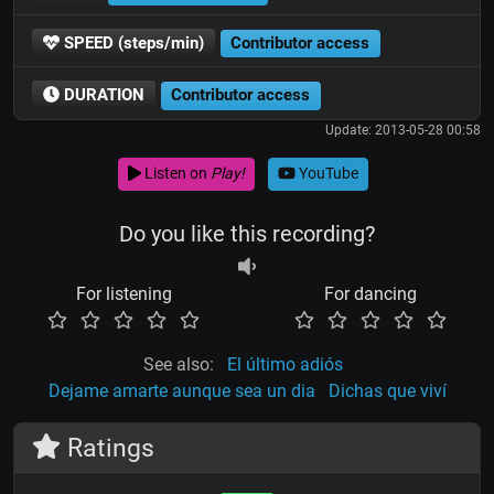
SPEED (steps/min)
Contributor access
DURATION
Contributor access
Update: 2013-05-28 00:58
Listen on
Play!
YouTube
Do you like this recording?
For listening
For dancing
See also:
El último adiós
Dejame amarte aunque sea un dia
Dichas que viví
Ratings