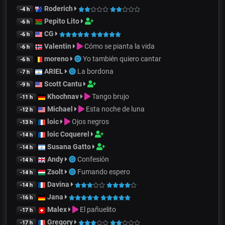
Roderich
-4 h
Pepito Lito
-6 h
CG
-6 h
Valentin
Cómo se pianta la vida
-6 h
moreno
Yo también quiero cantar
-6 h
ARIEL
La bordona
-7 h
Scott Cantu
-9 h
Khochnav
Tango brujo
-11 h
Michael
Esta noche de luna
-12 h
loic
Ojos negros
-13 h
loic Coquerel
-14 h
Susana Gatto
-14 h
Andy
Confesión
-14 h
Zsolt
Fumando espero
-14 h
Davina
-14 h
Jana
-16 h
Malex
El pañuelito
-17 h
Gregory
-17 h