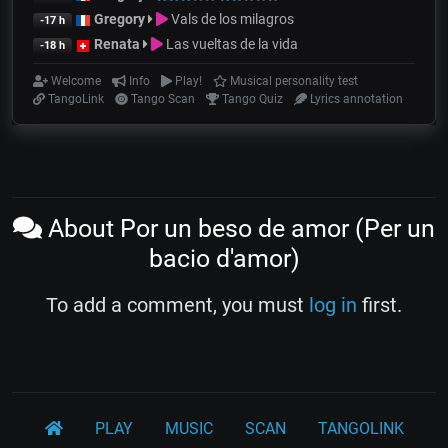
Gregory
Vals de los milagros
-17 h
Renata
Las vueltas de la vida
-18 h
Welcome
Info
Play!
Musical personality test
TangoLink
Tango Scan
Tango Quiz
Lyrics annotation
About Por un beso de amor (Per un
bacio d'amor)
To add a comment, you must
log in
first.
PLAY
MUSIC
SCAN
TANGOLINK