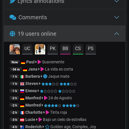
Lyrics annotations
Comments
19 users online
UC
PK
BB
CS
PS
Paul
Suavemente
Now
Jana
La vida es corta
-34 m
Barbera
Jaque mate
-1 h
Steven
-1 h
Елена
-1 h
Manfred
24 de Agosto
-2 h
Manfred
-2 h
Charlotte
Tinta roja
-2 h
Lucie
Bajo un cielo de estrellas
-3 h
Roderich
Golden age, Complex, Joy
-4 h