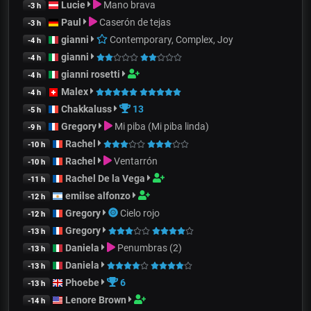
Lucie
Mano brava
-3 h
Paul
Caserón de tejas
-3 h
gianni
Contemporary, Complex, Joy
-4 h
gianni
-4 h
gianni rosetti
-4 h
Malex
-4 h
Chakkaluss
13
-5 h
Gregory
Mi piba (Mi piba linda)
-9 h
Rachel
-10 h
Rachel
Ventarrón
-10 h
Rachel De la Vega
-11 h
emilse alfonzo
-12 h
Gregory
Cielo rojo
-12 h
Gregory
-13 h
Daniela
Penumbras (2)
-13 h
Daniela
-13 h
Phoebe
6
-13 h
Lenore Brown
-14 h