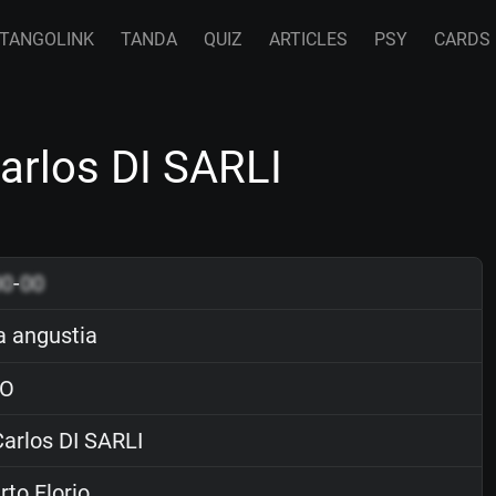
TANGOLINK
TANDA
QUIZ
ARTICLES
PSY
CARDS
arlos DI SARLI
00
-
00
 angustia
O
arlos DI SARLI
to Florio