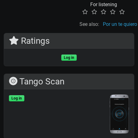
For listening
See also:
Por un te quiero
Ratings
Log in
Tango Scan
Log in