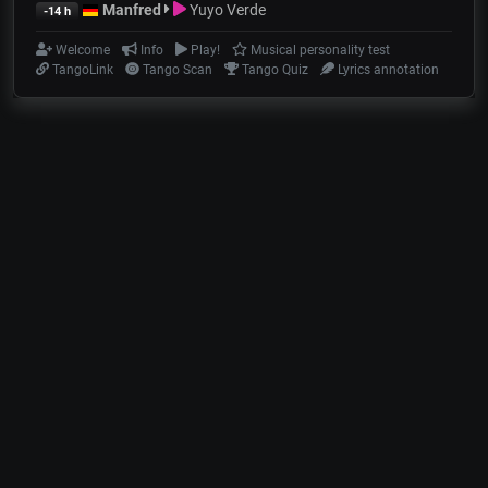
Manfred
Yuyo Verde
-14 h
Welcome
Info
Play!
Musical personality test
TangoLink
Tango Scan
Tango Quiz
Lyrics annotation