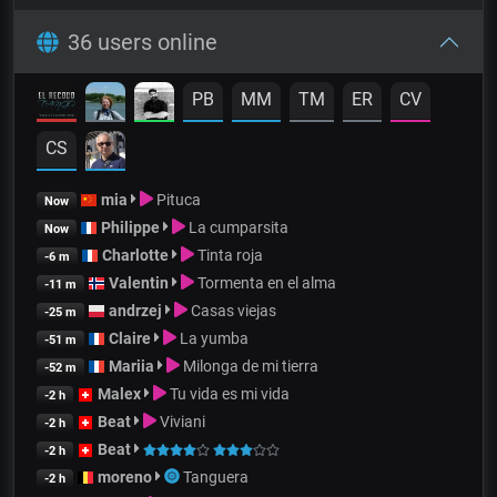
36 users online
PB
MM
TM
ER
CV
CS
mia
Pituca
Now
Philippe
La cumparsita
Now
Charlotte
Tinta roja
-6 m
Valentin
Tormenta en el alma
-11 m
andrzej
Casas viejas
-25 m
Claire
La yumba
-51 m
Mariia
Milonga de mi tierra
-52 m
Malex
Tu vida es mi vida
-2 h
Beat
Viviani
-2 h
Beat
-2 h
moreno
Tanguera
-2 h