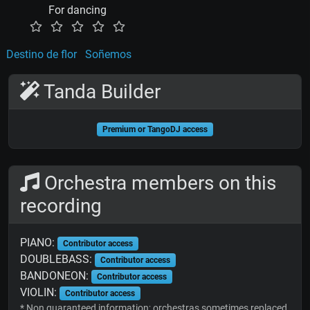
For dancing
Destino de flor
Soñemos
Tanda Builder
Premium or TangoDJ access
Orchestra members on this
recording
PIANO:
Contributor access
DOUBLEBASS:
Contributor access
BANDONEON:
Contributor access
VIOLIN:
Contributor access
* Non guaranteed information; orchestras sometimes replaced