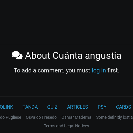
About Cuánta angustia
To add a comment, you must
log in
first.
OLINK
TANDA
QUIZ
ARTICLES
PSY
CARDS
do Pugliese
Osvaldo Fresedo
Osmar Maderna
Some definitly lost 
Terms and Legal Notices