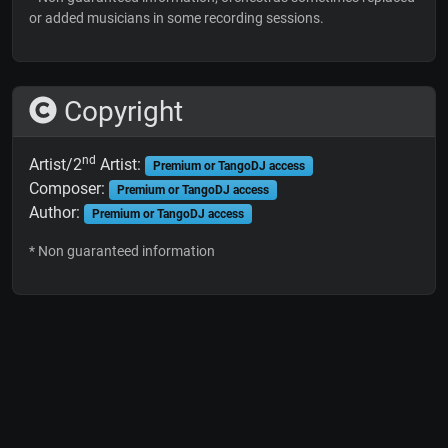
or added musicians in some recording sessions.
Copyright
nd
Artist/2
Artist:
Premium or TangoDJ access
Composer:
Premium or TangoDJ access
Author:
Premium or TangoDJ access
* Non guaranteed information