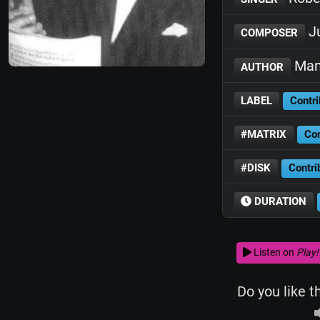
Ju
COMPOSER
Man
AUTHOR
LABEL
Contri
#MATRIX
Con
#DISK
Contri
DURATION
Listen on
Play!
Do you like t