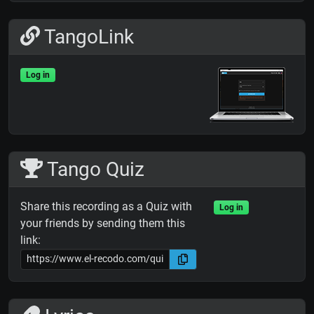
TangoLink
Log in
Tango Quiz
Share this recording as a Quiz with
Log in
your friends by sending them this
link: