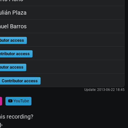
lián Plaza
uel Barros
butor access
tributor access
butor access
Contributor access
Update: 2013-06-22 18:45
YouTube
his recording?