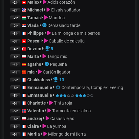
Malex
Adiós corazón
-2 h
Michael
El vals soñador
-2 h
Tamás
Mandria
-2 h
Vlada
Demasiado tarde
-2 h
Philippe
La milonga de mis perros
-3 h
Pascal
Caballo de calesita
-3 h
Devrim
5
-4 h
Marta
Tango mio
-4 h
agathe
Pequeña
-4 h
mia
Cartón ligador
-4 h
Chakkaluss
13
-5 h
Emmanuelle
Contemporary, Complex, Feeling
-5 h
Emmanuelle
-5 h
Charlotte
Tinta roja
-6 h
Valentin
Tormenta en el alma
-6 h
andrzej
Casas viejas
-6 h
Claire
La yumba
-6 h
Mariia
Milonga de mi tierra
-6 h