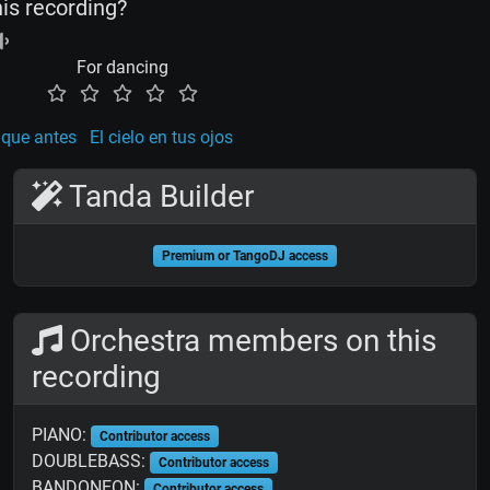
his recording?
For dancing
que antes
El cielo en tus ojos
Tanda Builder
Premium or TangoDJ access
Orchestra members on this
recording
PIANO:
Contributor access
DOUBLEBASS:
Contributor access
BANDONEON:
Contributor access