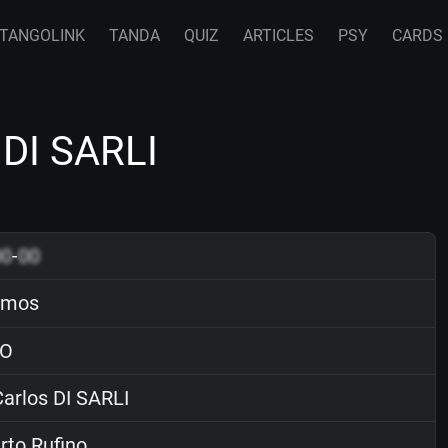
TANGOLINK
TANDA
QUIZ
ARTICLES
PSY
CARDS
 DI SARLI
00
-
00
emos
O
arlos DI SARLI
to Rufino