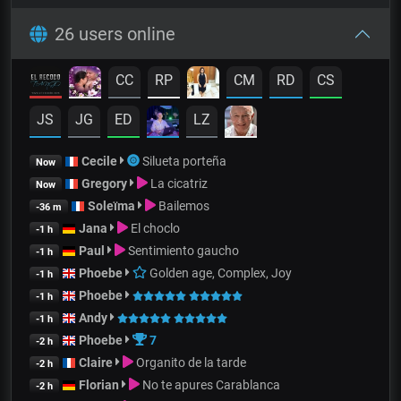
26 users online
CC
RP
CM
RD
CS
JS
JG
ED
LZ
Cecile
Silueta porteña
Now
Gregory
La cicatriz
Now
Soleïma
Bailemos
-36 m
Jana
El choclo
-1 h
Paul
Sentimiento gaucho
-1 h
Phoebe
Golden age, Complex, Joy
-1 h
Phoebe
-1 h
Andy
-1 h
Phoebe
7
-2 h
Claire
Organito de la tarde
-2 h
Florian
No te apures Carablanca
-2 h