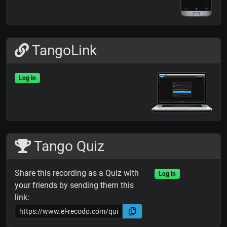
TangoLink
Log in
Tango Quiz
Share this recording as a Quiz with
Log in
your friends by sending them this
link: