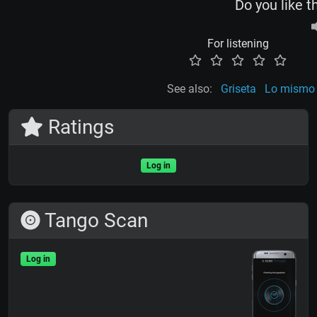
Do you like t
For listening
See also:
Griseta
Lo mismo 
Ratings
Log in
Tango Scan
Log in