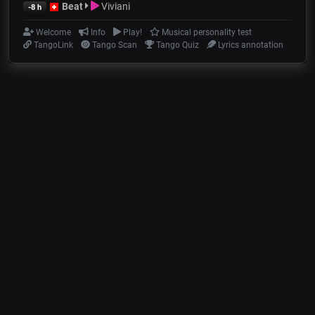
Beat
Viviani
-8 h
Welcome
Info
Play!
Musical personality test
TangoLink
Tango Scan
Tango Quiz
Lyrics annotation