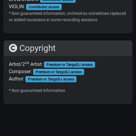
VIOLIN:
Contributor access
* Non guaranteed information; orchestras sometimes replaced
or added musicians in some recording sessions.
Copyright
nd
Artist/2
Artist:
Premium or TangoDJ access
Composer:
Premium or TangoDJ access
Author:
Premium or TangoDJ access
* Non guaranteed information