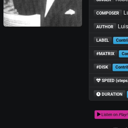
Lu
COMPOSER
Luis
AUTHOR
LABEL
Contri
#MATRIX
Con
#DISK
Contri
SPEED (steps
DURATION
Listen on
Play!