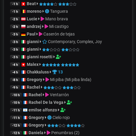
Beat
-1 h
moreno
Tanguera
-1 h
Lucie
Mano brava
-2 h
andrzej
Mi castigo
-2 h
Paul
Caserón de tejas
-3 h
gianni
Contemporary, Complex, Joy
-3 h
gianni
-3 h
gianni rosetti
-3 h
Malex
-4 h
Chakkaluss
13
-4 h
Gregory
Mi piba (Mi piba linda)
-8 h
Rachel
-9 h
Rachel
Ventarrón
-10 h
Rachel De la Vega
-10 h
emilse alfonzo
-11 h
Gregory
Cielo rojo
-11 h
Gregory
-12 h
Daniela
Penumbras (2)
-12 h