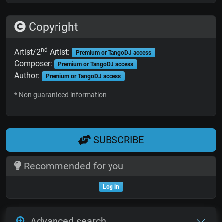
Copyright
nd
Artist/2
Artist:
Premium or TangoDJ access
Composer:
Premium or TangoDJ access
Author:
Premium or TangoDJ access
* Non guaranteed information
SUBSCRIBE
Recommended for you
Log in
Advanced search