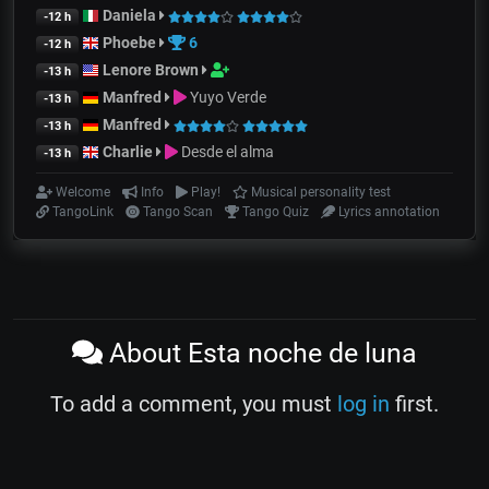
Daniela
-12 h
Phoebe
6
-12 h
Lenore Brown
-13 h
Manfred
Yuyo Verde
-13 h
Manfred
-13 h
Charlie
Desde el alma
-13 h
Welcome
Info
Play!
Musical personality test
TangoLink
Tango Scan
Tango Quiz
Lyrics annotation
About Esta noche de luna
To add a comment, you must
log in
first.