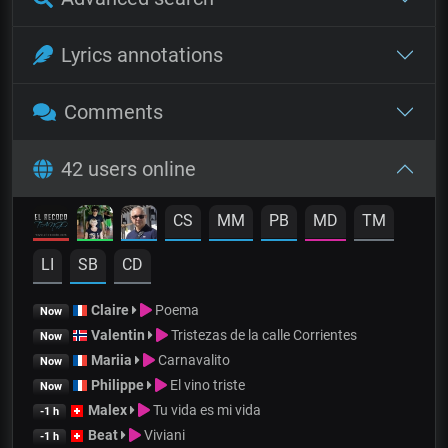
Lyrics annotations
Comments
42 users online
CS
MM
PB
MD
TM
LI
SB
CD
Claire
Poema
Now
Valentin
Tristezas de la calle Corrientes
Now
Mariia
Carnavalito
Now
Philippe
El vino triste
Now
Malex
Tu vida es mi vida
-1 h
Beat
Viviani
-1 h