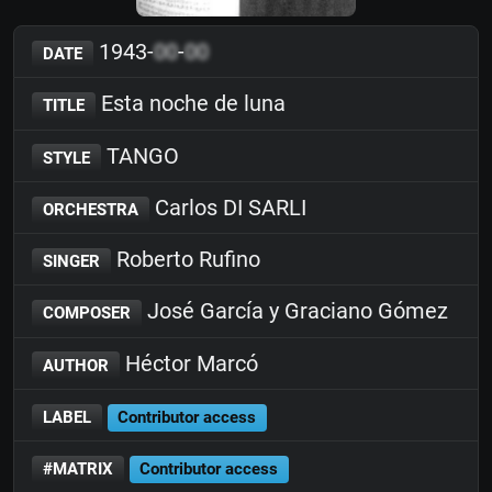
1943-
00
-
00
DATE
Esta noche de luna
TITLE
TANGO
STYLE
Carlos DI SARLI
ORCHESTRA
Roberto Rufino
SINGER
José García y Graciano Gómez
COMPOSER
Héctor Marcó
AUTHOR
LABEL
Contributor access
#MATRIX
Contributor access