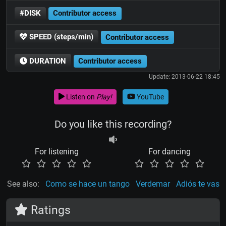
#DISK
Contributor access
SPEED (steps/min)
Contributor access
DURATION
Contributor access
Update: 2013-06-22 18:45
Listen on
Play!
YouTube
Do you like this recording?
For listening
For dancing
See also:
Como se hace un tango
Verdemar
Adiós te vas
Ratings