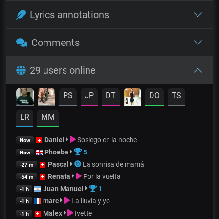
Lyrics annotations
Comments
29 users online
PS
JP
DT
DO
TS
LR
MM
Daniel
Sosiego en la noche
Now
Phoebe
5
Now
Pascal
La sonrisa de mamá
-27 m
Renata
Por la vuelta
-54 m
Juan Manuel
1
-1 h
marc
La lluvia y yo
-1 h
Malex
Ivette
-1 h