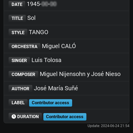
1945-
00
-
00
DATE
Sol
TITLE
TANGO
STYLE
Miguel CALÓ
ORCHESTRA
Luis Tolosa
SINGER
Miguel Nijensohn y José Nieso
COMPOSER
José María Suñé
AUTHOR
LABEL
Contributor access
DURATION
Contributor access
Update: 2024-06-24 21:54