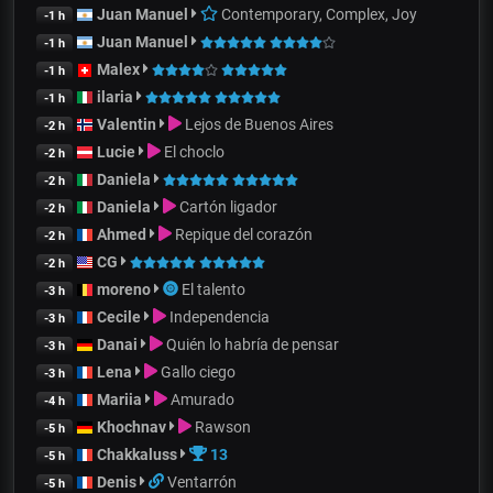
Juan Manuel
Contemporary, Complex, Joy
-1 h
Juan Manuel
-1 h
Malex
-1 h
ilaria
-1 h
Valentin
Lejos de Buenos Aires
-2 h
Lucie
El choclo
-2 h
Daniela
-2 h
Daniela
Cartón ligador
-2 h
Ahmed
Repique del corazón
-2 h
CG
-2 h
moreno
El talento
-3 h
Cecile
Independencia
-3 h
Danai
Quién lo habría de pensar
-3 h
Lena
Gallo ciego
-3 h
Mariia
Amurado
-4 h
Khochnav
Rawson
-5 h
Chakkaluss
13
-5 h
Denis
Ventarrón
-5 h