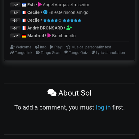
Esti
Angel Vargas el ruiseñor
-5 h
Cecile
En este rincón amigo
-6 h
Cecile
-6 h
André BRONSARD
-6 h
Manfred
Bomboncito
-7 h
Welcome
Info
Play!
Musical personality test
TangoLink
Tango Scan
Tango Quiz
Lyrics annotation
About Sol
To add a comment, you must
log in
first.