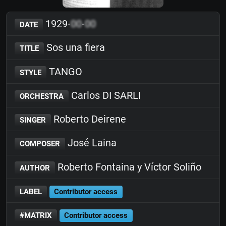
1929-
00
-
00
DATE
Sos una fiera
TITLE
TANGO
STYLE
Carlos DI SARLI
ORCHESTRA
Roberto Deirene
SINGER
José Laina
COMPOSER
Roberto Fontaina y Víctor Soliño
AUTHOR
LABEL
Contributor access
#MATRIX
Contributor access