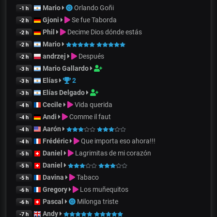
Mario
Orlando Goñi
-1 h
Gjoni
Se fue Taborda
-2 h
Phil
Decime Dios dónde estás
-2 h
Mario
-2 h
andrzej
Después
-2 h
Mario Gallardo
-3 h
Elías
2
-3 h
Elías Delgado
-3 h
Cecile
Vida querida
-4 h
Andi
Comme il faut
-4 h
Aarón
-4 h
Frédéric
Que importa eso ahora!!!
-4 h
Daniel
Lagrimitas de mi corazón
-5 h
Daniel
-5 h
Davina
Tabaco
-5 h
Gregory
Los muñequitos
-6 h
Pascal
Milonga triste
-6 h
Andy
-7 h