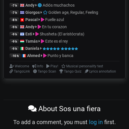
Andy
Adiós muchachos
-7 h
Giorgos
Golden age, Regular, Feeling
-7 h
Pascal
Fuelle azul
-8 h
Andy
En tu corazon
-9 h
Esti
Shusheta (El aristócrata)
-9 h
Tamás
Este es el rey
-9 h
Daniela
-9 h
Ahmed
Punto y banca
-10 h
Welcome
Info
Play!
Musical personality test
TangoLink
Tango Scan
Tango Quiz
Lyrics annotation
About Sos una fiera
To add a comment, you must
log in
first.