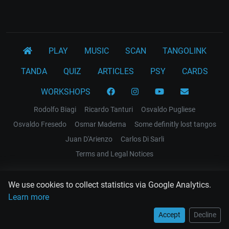
PLAY
MUSIC
SCAN
TANGOLINK
TANDA
QUIZ
ARTICLES
PSY
CARDS
WORKSHOPS
Rodolfo Biagi
Ricardo Tanturi
Osvaldo Pugliese
Osvaldo Fresedo
Osmar Maderna
Some definitly lost tangos
Juan D'Arienzo
Carlos Di Sarli
Terms and Legal Notices
EL RECODO TANGO
We use cookies to collect statistics via Google Analytics.
Design Web: Gregory DIAZ
Learn more
Accept
Decline