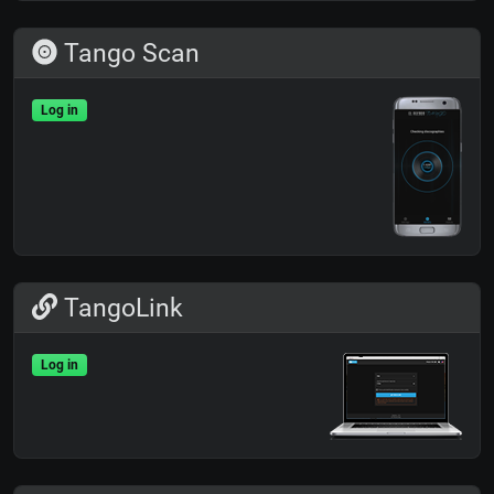
Tango Scan
Log in
TangoLink
Log in