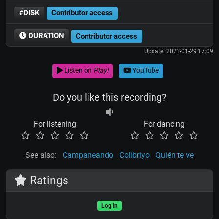
#DISK
Contributor access
DURATION
Contributor access
Update: 2021-01-29 17:09
Listen on
Play!
YouTube
Do you like this recording?
For listening
For dancing
See also:
Campaneando
Colibriyo
Quién te ve
Ratings
Log in