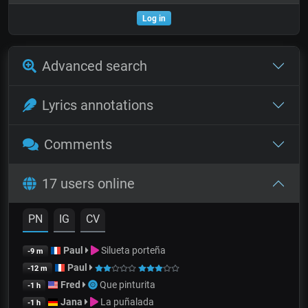
Log in
Advanced search
Lyrics annotations
Comments
17 users online
PN
IG
CV
Paul
Silueta porteña
-9 m
Paul
-12 m
Fred
Que pinturita
-1 h
Jana
La puñalada
-1 h