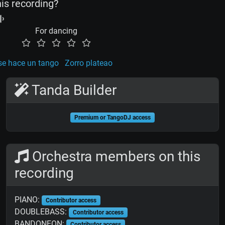
his recording?
For dancing
e hace un tango
Zorro plateao
Tanda Builder
Premium or TangoDJ access
Orchestra members on this
recording
PIANO:
Contributor access
DOUBLEBASS:
Contributor access
BANDONEON:
Contributor access