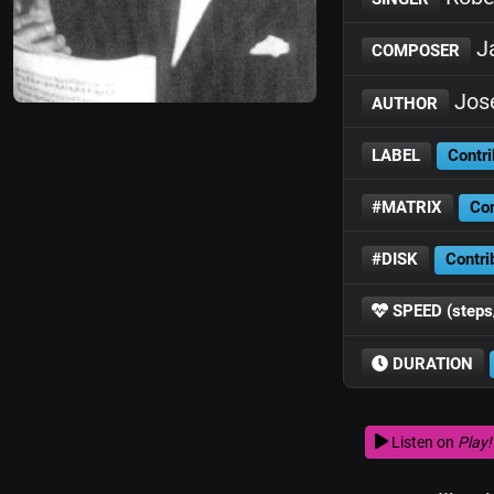
J
COMPOSER
José
AUTHOR
LABEL
Contri
#MATRIX
Con
#DISK
Contri
SPEED (steps
DURATION
Listen on
Play!