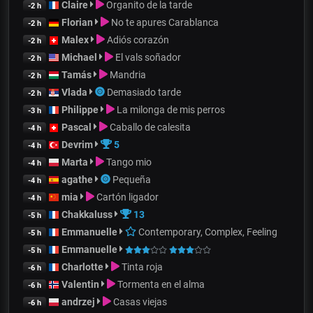
Claire
Organito de la tarde
-2 h
Florian
No te apures Carablanca
-2 h
Malex
Adiós corazón
-2 h
Michael
El vals soñador
-2 h
Tamás
Mandria
-2 h
Vlada
Demasiado tarde
-2 h
Philippe
La milonga de mis perros
-3 h
Pascal
Caballo de calesita
-4 h
Devrim
5
-4 h
Marta
Tango mio
-4 h
agathe
Pequeña
-4 h
mia
Cartón ligador
-4 h
Chakkaluss
13
-5 h
Emmanuelle
Contemporary, Complex, Feeling
-5 h
Emmanuelle
-5 h
Charlotte
Tinta roja
-6 h
Valentin
Tormenta en el alma
-6 h
andrzej
Casas viejas
-6 h