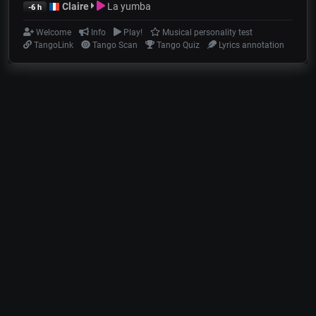
Claire
La yumba
-6 h
Welcome
Info
Play!
Musical personality test
TangoLink
Tango Scan
Tango Quiz
Lyrics annotation