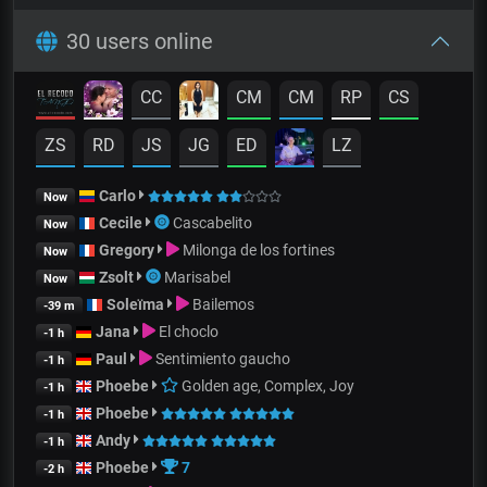
30 users online
CC
CM
CM
RP
CS
ZS
RD
JS
JG
ED
LZ
Carlo
Now
Cecile
Cascabelito
Now
Gregory
Milonga de los fortines
Now
Zsolt
Marisabel
Now
Soleïma
Bailemos
-39 m
Jana
El choclo
-1 h
Paul
Sentimiento gaucho
-1 h
Phoebe
Golden age, Complex, Joy
-1 h
Phoebe
-1 h
Andy
-1 h
Phoebe
7
-2 h