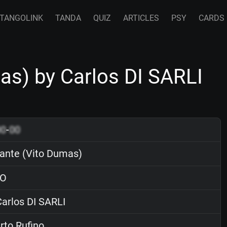
TANGOLINK
TANDA
QUIZ
ARTICLES
PSY
CARDS
s) by Carlos DI SARLI
00
-
00
nte (Vito Dumas)
O
arlos DI SARLI
to Rufino