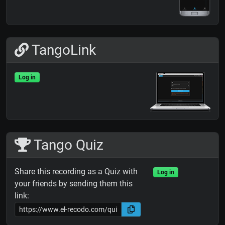
TangoLink
Log in
Tango Quiz
Share this recording as a Quiz with
Log in
your friends by sending them this
link: