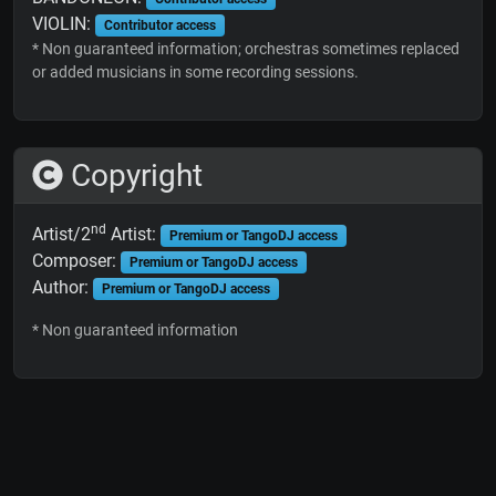
VIOLIN:
Contributor access
* Non guaranteed information; orchestras sometimes replaced
or added musicians in some recording sessions.
Copyright
nd
Artist/2
Artist:
Premium or TangoDJ access
Composer:
Premium or TangoDJ access
Author:
Premium or TangoDJ access
* Non guaranteed information