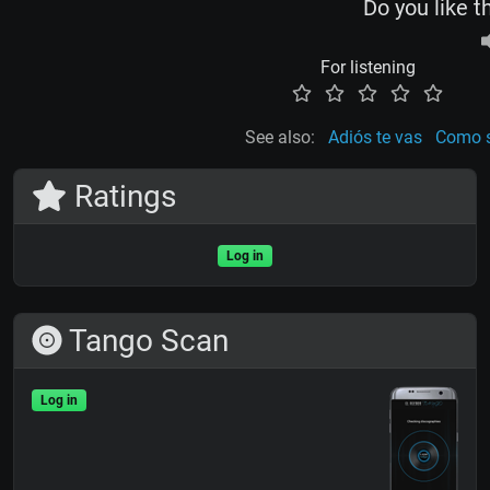
Do you like t
For listening
See also:
Adiós te vas
Como s
Ratings
Log in
Tango Scan
Log in