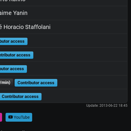
aime Yanin
 Horacio Staffolani
butor access
tributor access
butor access
/min)
Contributor access
Contributor access
Update: 2013-06-22 18:45
YouTube