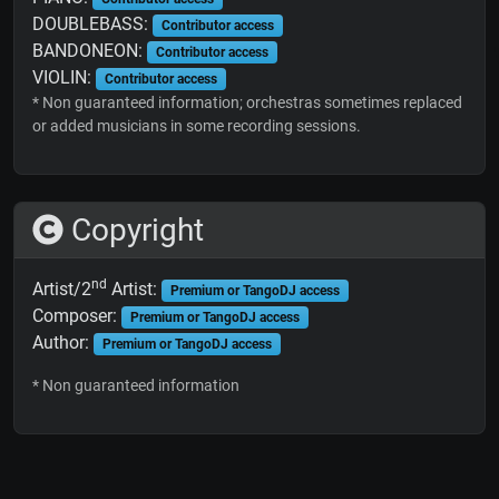
DOUBLEBASS:
Contributor access
BANDONEON:
Contributor access
VIOLIN:
Contributor access
* Non guaranteed information; orchestras sometimes replaced
or added musicians in some recording sessions.
Copyright
nd
Artist/2
Artist:
Premium or TangoDJ access
Composer:
Premium or TangoDJ access
Author:
Premium or TangoDJ access
* Non guaranteed information