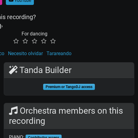
YouTube
his recording?
For dancing
co
Necesito olvidar
Tarareando
Tanda Builder
Premium or TangoDJ access
Orchestra members on this
recording
PIANO:
Contributor access