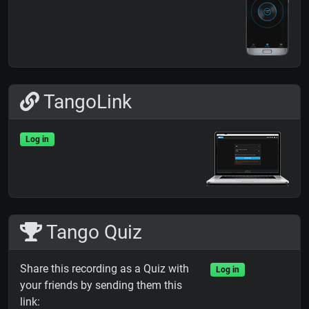
TangoLink
Log in
Tango Quiz
Share this recording as a Quiz with
Log in
your friends by sending them this
link: