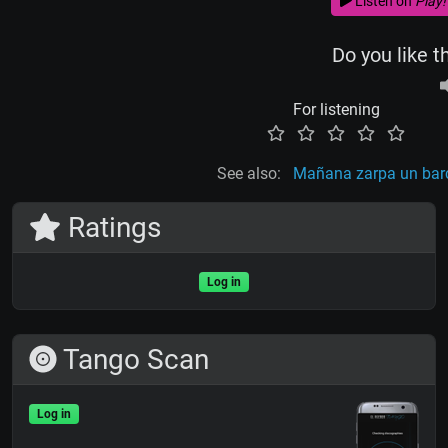
Listen on
Play!
Do you like t
For listening
See also:
Mañana zarpa un bar
Ratings
Log in
Tango Scan
Log in