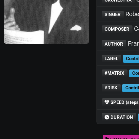
Rober
SINGER
Ca
COMPOSER
Fran
AUTHOR
LABEL
Contri
#MATRIX
Con
#DISK
Contri
SPEED (steps
DURATION