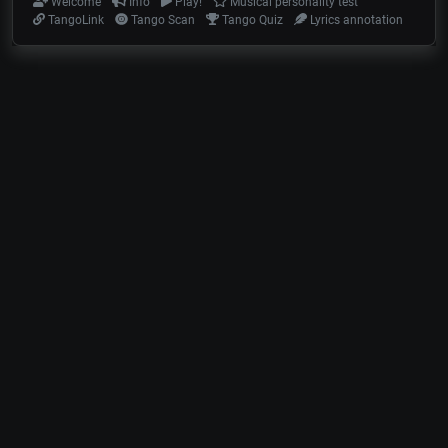
Welcome
Info
Play!
Musical personality test
TangoLink
Tango Scan
Tango Quiz
Lyrics annotation