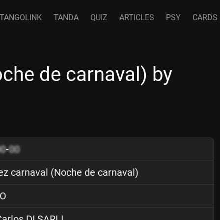
TANGOLINK
TANDA
QUIZ
ARTICLES
PSY
CARDS
che de carnaval) by
00
-
00
ez carnaval (Noche de carnaval)
O
arlos DI SARLI