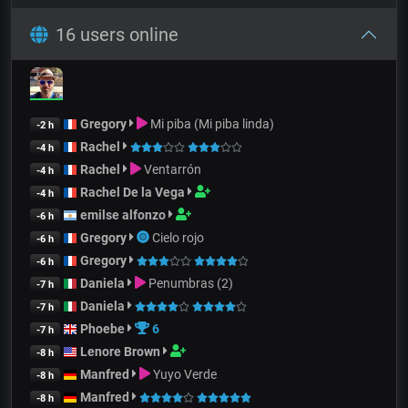
16 users online
Gregory
Mi piba (Mi piba linda)
-2 h
Rachel
-4 h
Rachel
Ventarrón
-4 h
Rachel De la Vega
-4 h
emilse alfonzo
-6 h
Gregory
Cielo rojo
-6 h
Gregory
-6 h
Daniela
Penumbras (2)
-7 h
Daniela
-7 h
Phoebe
6
-7 h
Lenore Brown
-8 h
Manfred
Yuyo Verde
-8 h
Manfred
-8 h