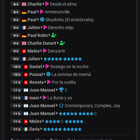
Charlie
Desde el alma
-8 h
Paul
Armenonville
-8 h
Paul
Shusheta (El aristócrata)
-9 h
Julien
Derecho viejo
-9 h
Paul Kuhn
-9 h
Charlie Durant
-9 h
Malex
Danzarín
-9 h
Julien
-9 h
Daniel
Sosiego en la noche
-10 h
Pascal
La sonrisa de mamá
-10 h
Renata
Por la vuelta
-11 h
Juan Manuel
1
-11 h
marc
La lluvia y yo
-11 h
Juan Manuel
Contemporary, Complex, Joy
-11 h
Juan Manuel
-11 h
Malex
-11 h
ilaria
-11 h