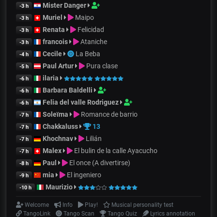
Mister Danger
-3 h
Muriel
Maipo
-3 h
Renata
Felicidad
-3 h
francois
Ataniche
-3 h
Cecile
La Beba
-4 h
Paul Artur
Pura clase
-5 h
ilaria
-6 h
Barbara Baldelli
-6 h
Felia del valle Rodriguez
-6 h
Soleïma
Romance de barrio
-7 h
Chakkaluss
13
-7 h
Khochnav
Lilián
-7 h
Malex
El bulin de la calle Ayacucho
-7 h
Paul
El once (A divertirse)
-8 h
mia
El ingeniero
-9 h
Maurizio
-10 h
Welcome
Info
Play!
Musical personality test
TangoLink
Tango Scan
Tango Quiz
Lyrics annotation