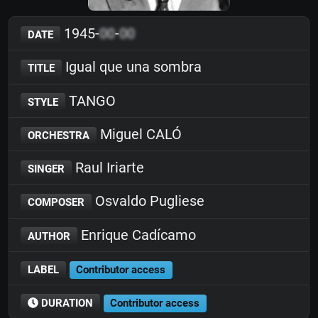
1945-
00
-
00
DATE
Igual que una sombra
TITLE
TANGO
STYLE
Miguel CALÓ
ORCHESTRA
Raul Iriarte
SINGER
Osvaldo Pugliese
COMPOSER
Enrique Cadícamo
AUTHOR
LABEL
Contributor access
DURATION
Contributor access