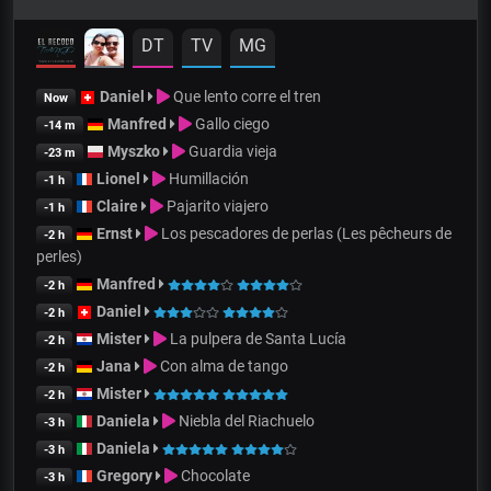
DT
TV
MG
Daniel
Que lento corre el tren
Now
Manfred
Gallo ciego
-14 m
Myszko
Guardia vieja
-23 m
Lionel
Humillación
-1 h
Claire
Pajarito viajero
-1 h
Ernst
Los pescadores de perlas (Les pêcheurs de
-2 h
perles)
Manfred
-2 h
Daniel
-2 h
Mister
La pulpera de Santa Lucía
-2 h
Jana
Con alma de tango
-2 h
Mister
-2 h
Daniela
Niebla del Riachuelo
-3 h
Daniela
-3 h
Gregory
Chocolate
-3 h