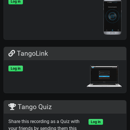
Log in
TangoLink
Log in
Tango Quiz
Share this recording as a Quiz with
Log in
your friends by sending them this