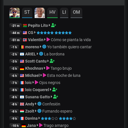
ST
HV
LI
OM
Pepito Lito
-21 m
CG
-44 m
Valentin
Cómo se pianta la vida
-51 m
moreno
Yo también quiero cantar
-1 h
ARIEL
La bordona
-2 h
Scott Cantu
-3 h
Khochnav
Tango brujo
-5 h
Michael
Esta noche de luna
-6 h
loic
Ojos negros
-7 h
loic Coquerel
-8 h
Susana Gatto
-8 h
Andy
Confesión
-8 h
Zsolt
Fumando espero
-8 h
Davina
-9 h
Jana
Trago amargo
-10 h