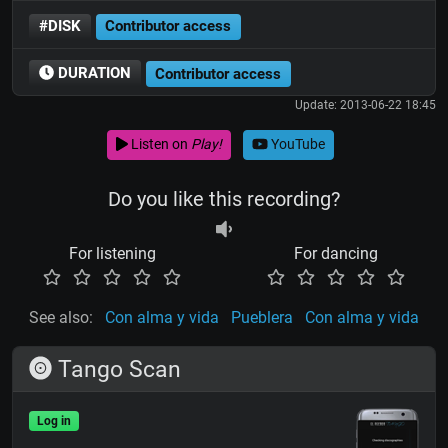
#DISK
Contributor access
DURATION
Contributor access
Update: 2013-06-22 18:45
Listen on
Play!
YouTube
Do you like this recording?
For listening
For dancing
See also:
Con alma y vida
Pueblera
Con alma y vida
Tango Scan
Log in