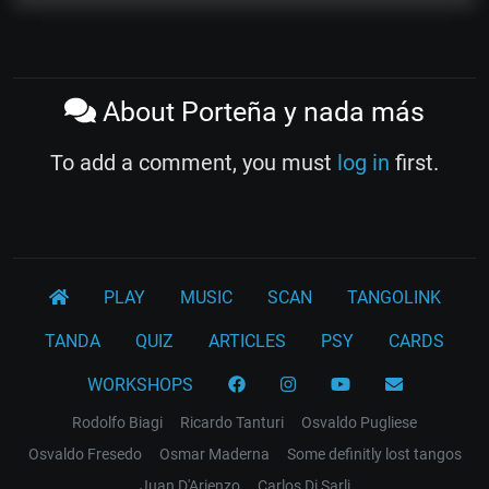
About Porteña y nada más
To add a comment, you must
log in
first.
PLAY
MUSIC
SCAN
TANGOLINK
TANDA
QUIZ
ARTICLES
PSY
CARDS
WORKSHOPS
Rodolfo Biagi
Ricardo Tanturi
Osvaldo Pugliese
Osvaldo Fresedo
Osmar Maderna
Some definitly lost tangos
Juan D'Arienzo
Carlos Di Sarli