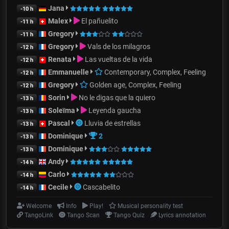
Jana
-10 h
Malex
El pañuelito
-11 h
Gregory
-11 h
Gregory
Vals de los milagros
-12 h
Renata
Las vueltas de la vida
-12 h
Emmanuelle
Contemporary, Complex, Feeling
-12 h
Gregory
Golden age, Complex, Feeling
-12 h
Sorin
No le digas que la quiero
-13 h
Soleïma
Leyenda gaucha
-13 h
Pascal
Lluvia de estrellas
-13 h
Dominique
2
-13 h
Dominique
-13 h
Andy
-14 h
Carlo
-14 h
Cecile
Cascabelito
-14 h
Welcome
Info
Play!
Musical personality test
TangoLink
Tango Scan
Tango Quiz
Lyrics annotation