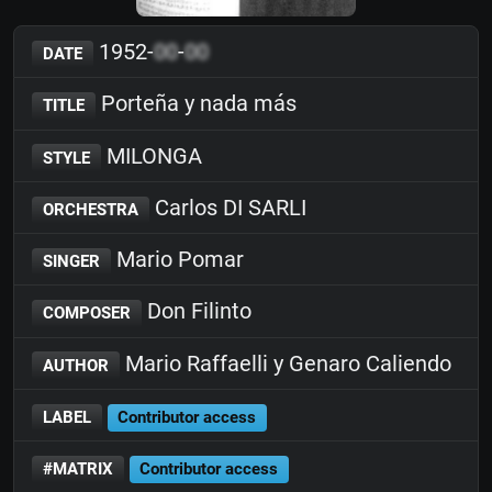
1952-
00
-
00
DATE
Porteña y nada más
TITLE
MILONGA
STYLE
Carlos DI SARLI
ORCHESTRA
Mario Pomar
SINGER
Don Filinto
COMPOSER
Mario Raffaelli y Genaro Caliendo
AUTHOR
LABEL
Contributor access
#MATRIX
Contributor access