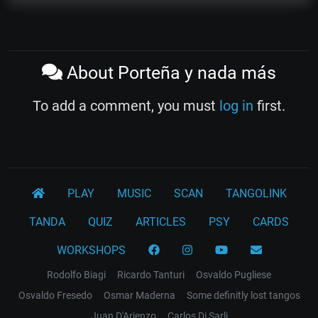
About Porteña y nada más
To add a comment, you must
log in
first.
PLAY
MUSIC
SCAN
TANGOLINK
TANDA
QUIZ
ARTICLES
PSY
CARDS
WORKSHOPS
Rodolfo Biagi
Ricardo Tanturi
Osvaldo Pugliese
Osvaldo Fresedo
Osmar Maderna
Some definitly lost tangos
Juan D'Arienzo
Carlos Di Sarli