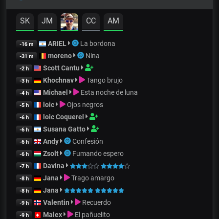
SK
JM
CC
AM
ARIEL
La bordona
-16 m
moreno
Nina
-31 m
Scott Cantu
-2 h
Khochnav
Tango brujo
-3 h
Michael
Esta noche de luna
-4 h
loic
Ojos negros
-5 h
loic Coquerel
-6 h
Susana Gatto
-6 h
Andy
Confesión
-6 h
Zsolt
Fumando espero
-6 h
Davina
-7 h
Jana
Trago amargo
-8 h
Jana
-8 h
Valentin
Recuerdo
-9 h
Malex
El pañuelito
-9 h