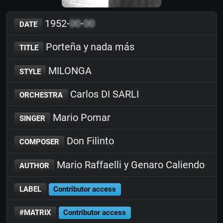
1952-
00
-
00
DATE
Porteña y nada más
TITLE
MILONGA
STYLE
Carlos DI SARLI
ORCHESTRA
Mario Pomar
SINGER
Don Filinto
COMPOSER
Mario Raffaelli y Genaro Caliendo
AUTHOR
LABEL
Contributor access
#MATRIX
Contributor access