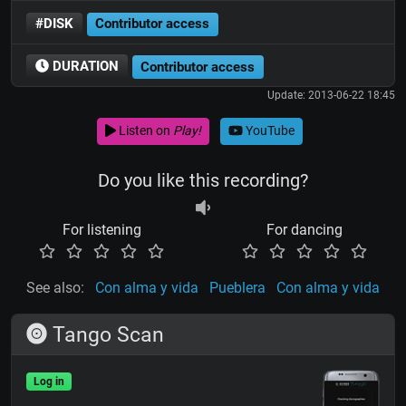
#DISK
Contributor access
DURATION
Contributor access
Update: 2013-06-22 18:45
Listen on
Play!
YouTube
Do you like this recording?
For listening
For dancing
See also:
Con alma y vida
Pueblera
Con alma y vida
Tango Scan
Log in