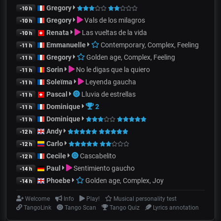
Gregory
-10 h
Gregory
Vals de los milagros
-10 h
Renata
Las vueltas de la vida
-10 h
Emmanuelle
Contemporary, Complex, Feeling
-11 h
Gregory
Golden age, Complex, Feeling
-11 h
Sorin
No le digas que la quiero
-11 h
Soleïma
Leyenda gaucha
-11 h
Pascal
Lluvia de estrellas
-11 h
Dominique
2
-11 h
Dominique
-11 h
Andy
-12 h
Carlo
-12 h
Cecile
Cascabelito
-12 h
Paul
Sentimiento gaucho
-14 h
Phoebe
Golden age, Complex, Joy
-14 h
Welcome
Info
Play!
Musical personality test
TangoLink
Tango Scan
Tango Quiz
Lyrics annotation