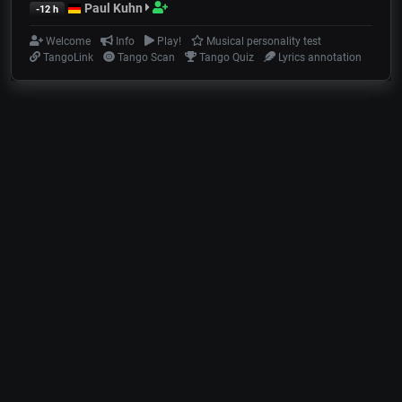
Paul Kuhn
-12 h
Welcome
Info
Play!
Musical personality test
TangoLink
Tango Scan
Tango Quiz
Lyrics annotation