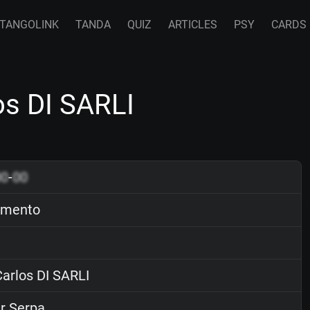
TANGOLINK
TANDA
QUIZ
ARTICLES
PSY
CARDS
s DI SARLI
00
-
00
mento
arlos DI SARLI
r Serpa