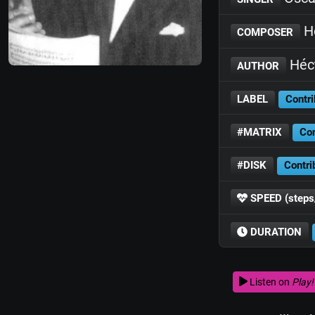
Hé
COMPOSER
Héc
AUTHOR
LABEL
Contri
#MATRIX
Con
#DISK
Contri
SPEED (steps
DURATION
Listen on
Play!