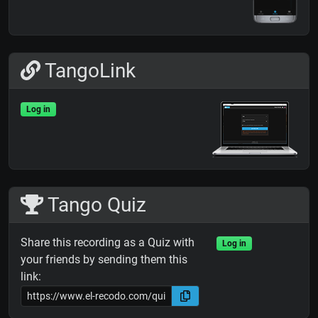
TangoLink
Log in
Tango Quiz
Share this recording as a Quiz with
Log in
your friends by sending them this
link: