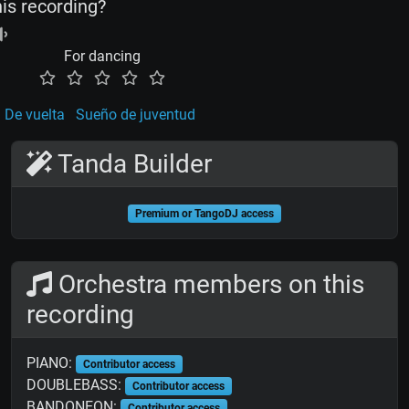
his recording?
For dancing
De vuelta
Sueño de juventud
Tanda Builder
Premium or TangoDJ access
Orchestra members on this
recording
PIANO:
Contributor access
DOUBLEBASS:
Contributor access
BANDONEON:
Contributor access