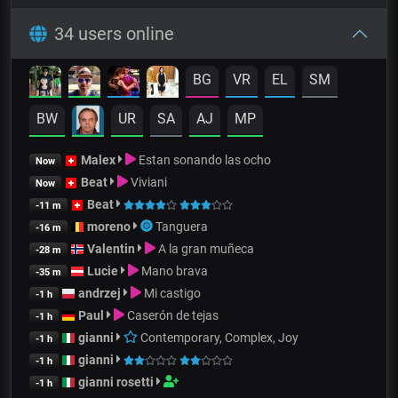
34 users online
BG
VR
EL
SM
BW
UR
SA
AJ
MP
Malex
Estan sonando las ocho
Now
Beat
Viviani
Now
Beat
-11 m
moreno
Tanguera
-16 m
Valentin
A la gran muñeca
-28 m
Lucie
Mano brava
-35 m
andrzej
Mi castigo
-1 h
Paul
Caserón de tejas
-1 h
gianni
Contemporary, Complex, Joy
-1 h
gianni
-1 h
gianni rosetti
-1 h