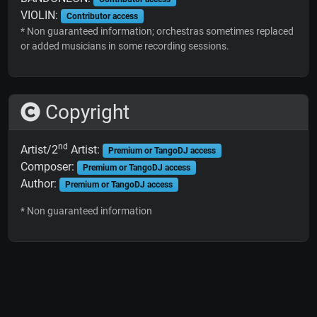
VIOLIN:
Contributor access
* Non guaranteed information; orchestras sometimes replaced
or added musicians in some recording sessions.
Copyright
nd
Artist/2
Artist:
Premium or TangoDJ access
Composer:
Premium or TangoDJ access
Author:
Premium or TangoDJ access
* Non guaranteed information