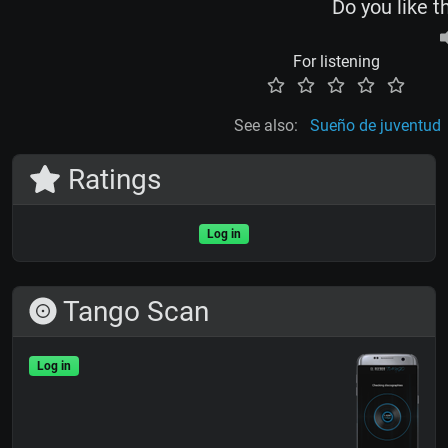
Do you like t
For listening
See also:
Sueño de juventud
Ratings
Log in
Tango Scan
Log in