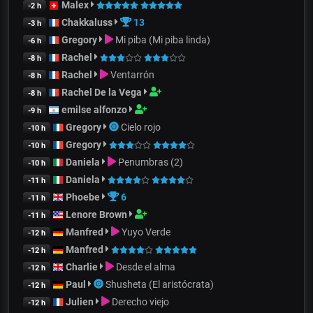
Malex
-2 h
Chakkaluss
13
-3 h
Gregory
Mi piba (Mi piba linda)
-6 h
Rachel
-8 h
Rachel
Ventarrón
-8 h
Rachel De la Vega
-8 h
emilse alfonzo
-9 h
Gregory
Cielo rojo
-10 h
Gregory
-10 h
Daniela
Penumbras (2)
-10 h
Daniela
-11 h
Phoebe
6
-11 h
Lenore Brown
-11 h
Manfred
Yuyo Verde
-12 h
Manfred
-12 h
Charlie
Desde el alma
-12 h
Paul
Shusheta (El aristócrata)
-12 h
Julien
Derecho viejo
-12 h