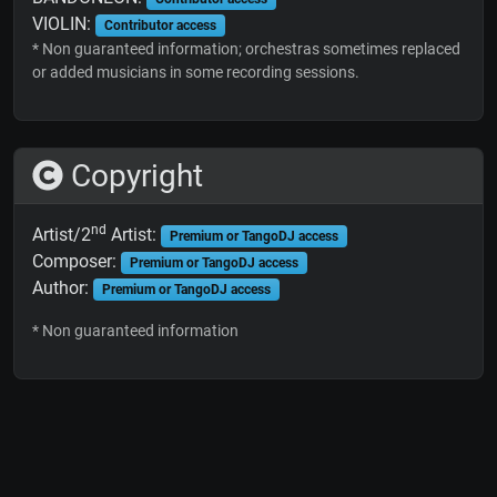
VIOLIN:
Contributor access
* Non guaranteed information; orchestras sometimes replaced
or added musicians in some recording sessions.
Copyright
nd
Artist/2
Artist:
Premium or TangoDJ access
Composer:
Premium or TangoDJ access
Author:
Premium or TangoDJ access
* Non guaranteed information