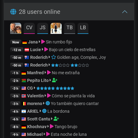
28 users online
CV
JS
TB
LB
Jana
Sin rumbo fijo
Now
Lucie
Bajo un cielo de estrellas
-12 m
Roderich
Golden age, Complex, Joy
-50 m
Roderich
-50 m
Manfred
No me extraña
-1 h
Pepito Lito
-2 h
CG
-3 h
Valentin
Cómo se pianta la vida
-3 h
moreno
Yo también quiero cantar
-3 h
ARIEL
La bordona
-4 h
Scott Cantu
-6 h
Khochnav
Tango brujo
-8 h
Michael
Esta noche de luna
-9 h