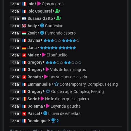
loic
Ojos negros
-10 h
loic Coquerel
-10 h
Susana Gatto
-11 h
Andy
Confesión
-11 h
Zsolt
Fumando espero
-11 h
Davina
-11 h
Jana
-12 h
Malex
El pañuelito
-13 h
Gregory
-14 h
Gregory
Vals de los milagros
-14 h
Renata
Las vueltas de la vida
-15 h
Emmanuelle
Contemporary, Complex, Feeling
-15 h
Gregory
Golden age, Complex, Feeling
-15 h
Sorin
No le digas que la quiero
-15 h
Soleïma
Leyenda gaucha
-16 h
Pascal
Lluvia de estrellas
-16 h
Dominique
2
-16 h