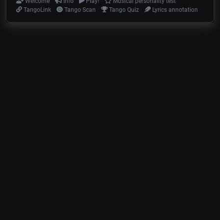
Welcome
Info
Play!
Musical personality test
TangoLink
Tango Scan
Tango Quiz
Lyrics annotation