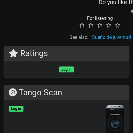
Do you like t
For listening
See also:
Sueño de juventud
Ratings
Log in
Tango Scan
Log in