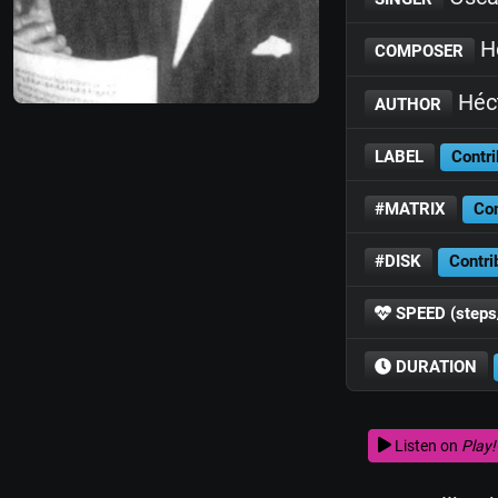
Hé
COMPOSER
Héc
AUTHOR
LABEL
Contri
#MATRIX
Con
#DISK
Contri
SPEED (steps
DURATION
Listen on
Play!