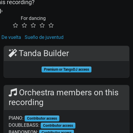
his recording?
For dancing
De vuelta
Sueño de juventud
Tanda Builder
Premium or TangoDJ access
Orchestra members on this
recording
PIANO:
Contributor access
DOUBLEBASS:
Contributor access
BANDONEON:
Contributor access