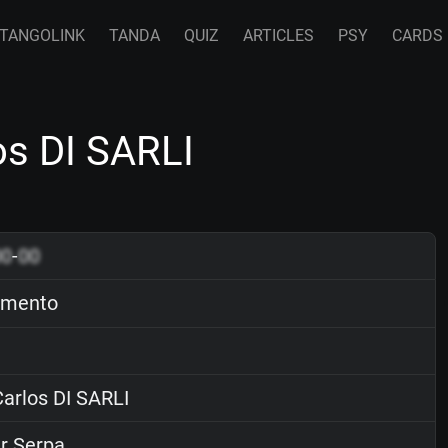
TANGOLINK
TANDA
QUIZ
ARTICLES
PSY
CARDS
s DI SARLI
00
-
00
mento
arlos DI SARLI
r Serpa