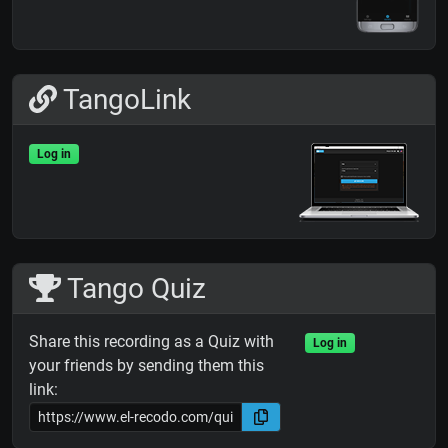
TangoLink
Log in
Tango Quiz
Share this recording as a Quiz with
Log in
your friends by sending them this
link: