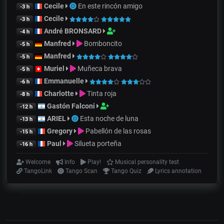
Cecile
En este rincón amigo
-3 h
Cecile
-3 h
André BRONSARD
-4 h
Manfred
Bomboncito
-5 h
Manfred
-5 h
Muriel
Muñeca brava
-5 h
Emmanuelle
-6 h
Charlotte
Tinta roja
-8 h
Gastón Falconi
-12 h
ARIEL
Esta noche de luna
-13 h
Gregory
Pabellón de las rosas
-15 h
Paul
Silueta porteña
-16 h
Welcome
Info
Play!
Musical personality test
TangoLink
Tango Scan
Tango Quiz
Lyrics annotation