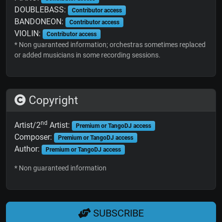
DOUBLEBASS:
Contributor access
BANDONEON:
Contributor access
VIOLIN:
Contributor access
* Non guaranteed information; orchestras sometimes replaced
or added musicians in some recording sessions.
Copyright
nd
Artist/2
Artist:
Premium or TangoDJ access
Composer:
Premium or TangoDJ access
Author:
Premium or TangoDJ access
* Non guaranteed information
SUBSCRIBE