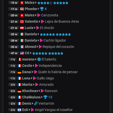
Malex
-15 m
Phoebe
4
-17 m
Malex
Canzoneta
-20 m
Valentin
Lejos de Buenos Aires
-21 m
Lucie
El choclo
-21 m
Daniela
-25 m
Daniela
Cartón ligador
-28 m
Ahmed
Repique del corazón
-35 m
CG
-47 m
moreno
El talento
-1 h
Cecile
Independencia
-1 h
Danai
Quién lo habría de pensar
-1 h
Lena
Gallo ciego
-1 h
Mariia
Amurado
-2 h
Khochnav
Rawson
-2 h
Chakkaluss
13
-2 h
Denis
Ventarrón
-2 h
Esti
Angel Vargas el ruiseñor
-2 h