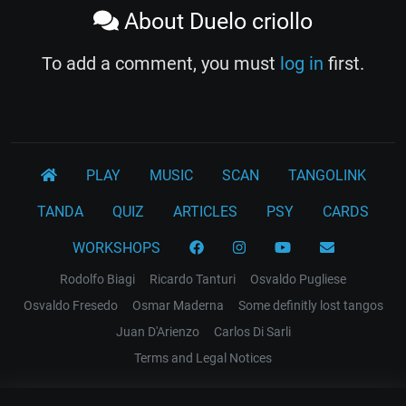
About Duelo criollo
To add a comment, you must
log in
first.
PLAY
MUSIC
SCAN
TANGOLINK
TANDA
QUIZ
ARTICLES
PSY
CARDS
WORKSHOPS
Rodolfo Biagi
Ricardo Tanturi
Osvaldo Pugliese
Osvaldo Fresedo
Osmar Maderna
Some definitly lost tangos
Juan D'Arienzo
Carlos Di Sarli
Terms and Legal Notices
EL RECODO TANGO