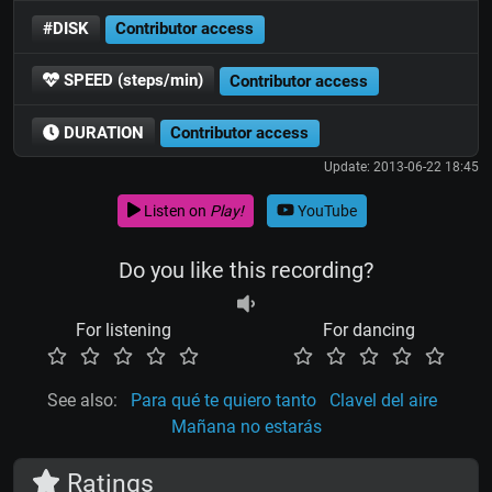
#DISK
Contributor access
SPEED (steps/min)
Contributor access
DURATION
Contributor access
Update: 2013-06-22 18:45
Listen on
Play!
YouTube
Do you like this recording?
For listening
For dancing
See also:
Para qué te quiero tanto
Clavel del aire
Mañana no estarás
Ratings