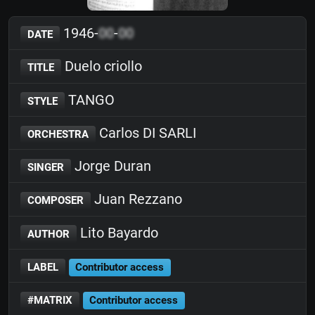
1946-
00
-
00
DATE
Duelo criollo
TITLE
TANGO
STYLE
Carlos DI SARLI
ORCHESTRA
Jorge Duran
SINGER
Juan Rezzano
COMPOSER
Lito Bayardo
AUTHOR
LABEL
Contributor access
#MATRIX
Contributor access