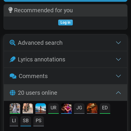
Recommended for you
Log in
Advanced search
Lyrics annotations
Comments
20 users online
UR
JG
ED
LI
SB
PS