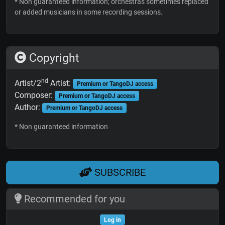
* Non guaranteed information; orchestras sometimes replaced
or added musicians in some recording sessions.
Copyright
nd
Artist/2
Artist:
Premium or TangoDJ access
Composer:
Premium or TangoDJ access
Author:
Premium or TangoDJ access
* Non guaranteed information
SUBSCRIBE
Recommended for you
Log in