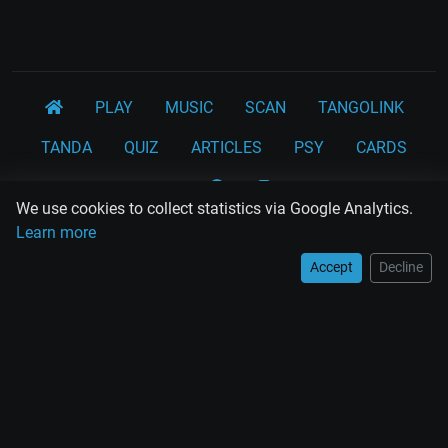
PLAY
MUSIC
SCAN
TANGOLINK
TANDA
QUIZ
ARTICLES
PSY
CARDS
WORKSHOPS
We use cookies to collect statistics via Google Analytics.
Rodolfo Biagi
Ricardo Tanturi
Osvaldo Pugliese
Learn more
Osvaldo Fresedo
Osmar Maderna
Some definitly lost tangos
Accept
Decline
Juan D'Arienzo
Carlos Di Sarli
Terms and Legal Notices
EL RECODO TANGO
Design Web: Gregory DIAZ