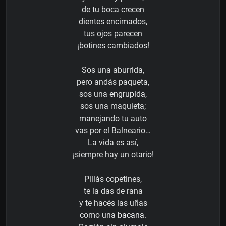
de tu boca crecen
dientes encimados,
tus ojos parecen
¡botines cambiados!
Sos una aburrida,
pero andás paqueta,
sos una
engrupida
,
sos una maquieta;
manejando tu auto
vas por el Balneario…
La vida es así,
¡siempre hay un otario!
Pillás copetines,
te la das de rana
y te hacés las uñas
como una
bacana
.