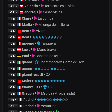
-16 m
Valentin
Tormenta en el alma
-21 m
andrzej
Casas viejas
-35 m
Claire
La yumba
-1 h
Mariia
Milonga de mi tierra
-1 h
Beat
Viviani
-2 h
Beat
-2 h
moreno
Tanguera
-2 h
Lucie
Mano brava
-3 h
Paul
Caserón de tejas
-4 h
gianni
Contemporary, Complex, Joy
-4 h
gianni
-4 h
gianni rosetti
-4 h
Malex
-5 h
Chakkaluss
13
-5 h
Gregory
Mi piba (Mi piba linda)
-9 h
Rachel
-10 h
Rachel
Ventarrón
-11 h