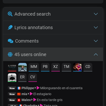
Advanced search
Lyrics annotations
Comments
45 users online
MM
PB
XZ
TM
CD
ER
CV
Philippe
Milongueando en el cuarenta
Now
mia
El estagiario
Now
Malex
En esta tarde gris
Now
Charlotte
Tinta roja