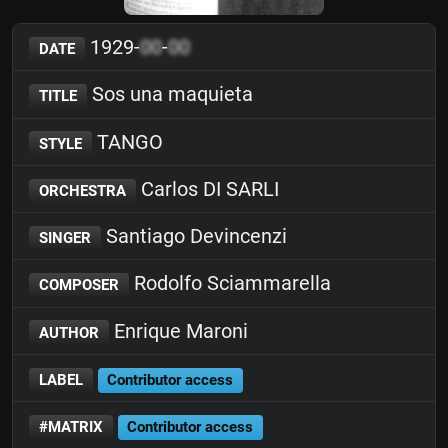
1929-
00
-
00
DATE
Sos una maquieta
TITLE
TANGO
STYLE
Carlos DI SARLI
ORCHESTRA
Santiago Devincenzi
SINGER
Rodolfo Sciammarella
COMPOSER
Enrique Maroni
AUTHOR
LABEL
Contributor access
#MATRIX
Contributor access