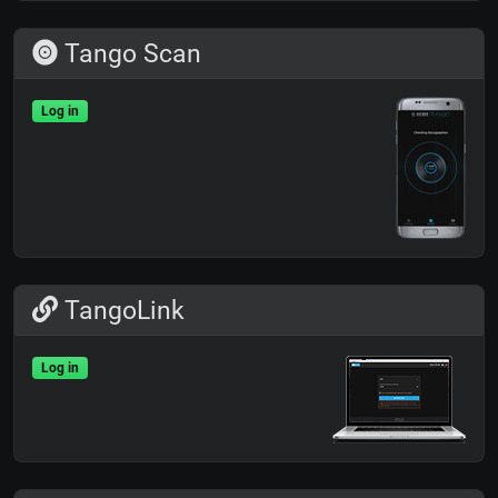
Tango Scan
Log in
TangoLink
Log in