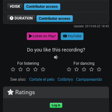
#DISK
Contributor access
DURATION
Contributor access
Update: 2013-06-22 18:45
Listen on
Play!
YouTube
Do you like this recording?
For listening
For dancing
See also:
Cortate el pelo
Colibriyo
Campaneando
Ratings
Log in