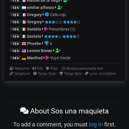
Rachel De la Vega
-11 h
emilse alfonzo
-12 h
Gregory
Cielo rojo
-12 h
Gregory
-13 h
Daniela
Penumbras (2)
-13 h
Daniela
-13 h
Phoebe
6
-13 h
Lenore Brown
-14 h
Manfred
Yuyo Verde
-14 h
Welcome
Info
Play!
Musical personality test
TangoLink
Tango Scan
Tango Quiz
Lyrics annotation
About Sos una maquieta
To add a comment, you must
log in
first.