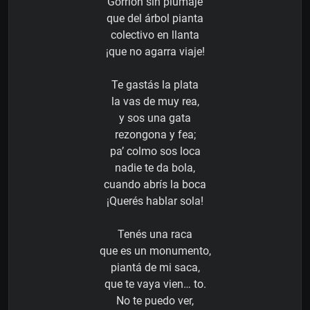
Gorrión sin plumaje
que del árbol pianta
colectivo en llanta
¡que no agarra viaje!
Te gastás la plata
la vas de muy rea,
y sos una gata
rezongona y fea;
pa’ colmo sos loca
nadie te da bola,
cuando abrís la boca
¡Querés hablar sola!
Tenés una raca
que es un monumento,
piantá de mi saca,
que te vaya vien… to.
No te puedo ver,