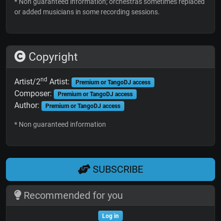
* Non guaranteed information; orchestras sometimes replaced
or added musicians in some recording sessions.
Copyright
nd
Artist/2
Artist:
Premium or TangoDJ access
Composer:
Premium or TangoDJ access
Author:
Premium or TangoDJ access
* Non guaranteed information
SUBSCRIBE
Recommended for you
Log in