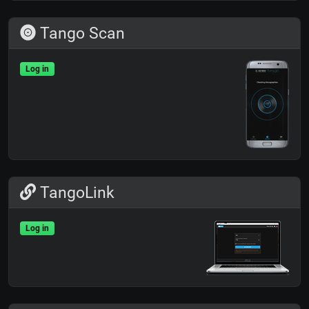
Tango Scan
Log in
TangoLink
Log in