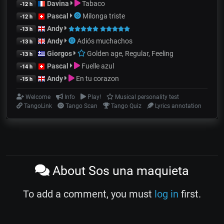
Davina
Tabaco
-12 h
Pascal
Milonga triste
-12 h
Andy
-13 h
Andy
Adiós muchachos
-13 h
Giorgos
Golden age, Regular, Feeling
-13 h
Pascal
Fuelle azul
-14 h
Andy
En tu corazon
-15 h
Welcome
Info
Play!
Musical personality test
TangoLink
Tango Scan
Tango Quiz
Lyrics annotation
About Sos una maquieta
To add a comment, you must
log in
first.