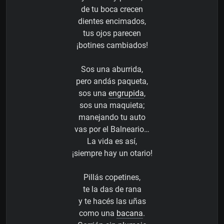
de tu boca crecen
dientes encimados,
tus ojos parecen
¡botines cambiados!
Sos una aburrida,
pero andás paqueta,
sos una
engrupida
,
sos una maquieta;
manejando tu auto
vas por el Balneario…
La vida es así,
¡siempre hay un otario!
Pillás copetines,
te la das de rana
y te hacés las uñas
como una
bacana
.