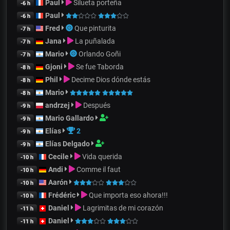
Paul
Silueta porteña
-6 h
Paul
-6 h
Fred
Que pinturita
-7 h
Jana
La puñalada
-7 h
Mario
Orlando Goñi
-7 h
Gjoni
Se fue Taborda
-8 h
Phil
Decime Dios dónde estás
-8 h
Mario
-8 h
andrzej
Después
-9 h
Mario Gallardo
-9 h
Elías
2
-9 h
Elías Delgado
-9 h
Cecile
Vida querida
-10 h
Andi
Comme il faut
-10 h
Aarón
-10 h
Frédéric
Que importa eso ahora!!!
-10 h
Daniel
Lagrimitas de mi corazón
-11 h
Daniel
-11 h