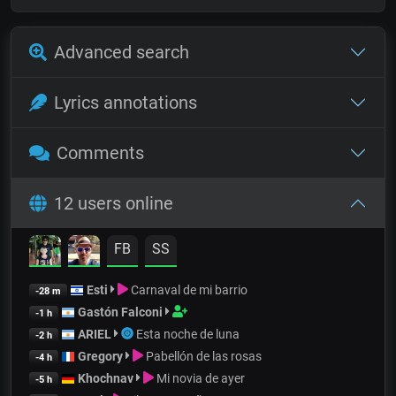
Advanced search
Lyrics annotations
Comments
12 users online
FB
SS
Esti
Carnaval de mi barrio
-28 m
Gastón Falconi
-1 h
ARIEL
Esta noche de luna
-2 h
Gregory
Pabellón de las rosas
-4 h
Khochnav
Mi novia de ayer
-5 h