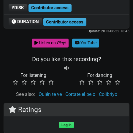
#DISK
Contributor access
DURATION
Contributor access
Update: 2013-06-22 18:45
Listen on
Play!
YouTube
Do you like this recording?
For listening
For dancing
See also:
Quién te ve
Cortate el pelo
Colibriyo
Ratings
Log in