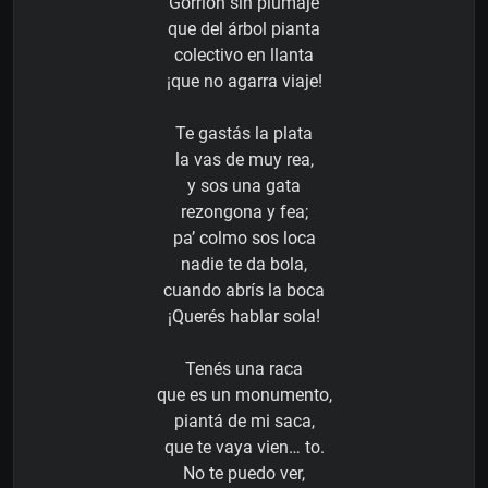
Gorrión sin plumaje
que del árbol pianta
colectivo en llanta
¡que no agarra viaje!
Te gastás la plata
la vas de muy rea,
y sos una gata
rezongona y fea;
pa’ colmo sos loca
nadie te da bola,
cuando abrís la boca
¡Querés hablar sola!
Tenés una raca
que es un monumento,
piantá de mi saca,
que te vaya vien… to.
No te puedo ver,