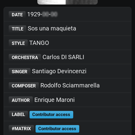
1929-
00
-
00
DATE
Sos una maquieta
TITLE
TANGO
STYLE
Carlos DI SARLI
ORCHESTRA
Santiago Devincenzi
SINGER
Rodolfo Sciammarella
COMPOSER
Enrique Maroni
AUTHOR
LABEL
Contributor access
#MATRIX
Contributor access