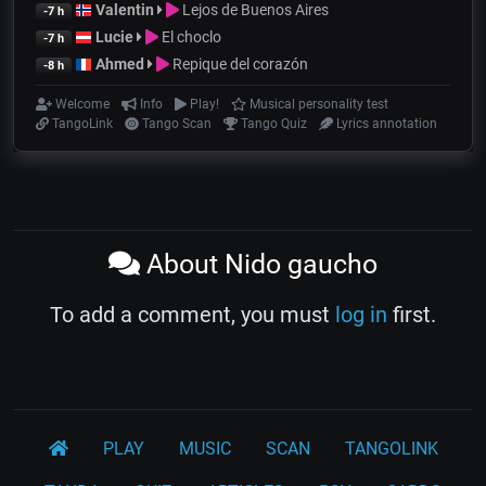
Valentin
Lejos de Buenos Aires
-7 h
Lucie
El choclo
-7 h
Ahmed
Repique del corazón
-8 h
Welcome
Info
Play!
Musical personality test
TangoLink
Tango Scan
Tango Quiz
Lyrics annotation
About Nido gaucho
To add a comment, you must
log in
first.
PLAY
MUSIC
SCAN
TANGOLINK