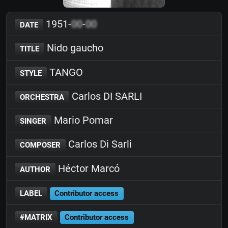
1951-
00
-
00
DATE
Nido gaucho
TITLE
TANGO
STYLE
Carlos DI SARLI
ORCHESTRA
Mario Pomar
SINGER
Carlos Di Sarli
COMPOSER
Héctor Marcó
AUTHOR
LABEL
Contributor access
#MATRIX
Contributor access