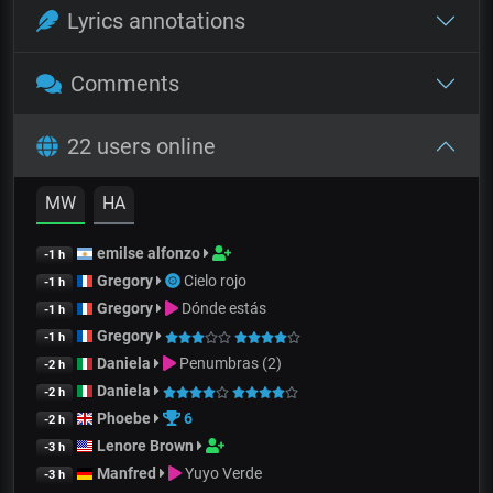
Lyrics annotations
Comments
22 users online
MW
HA
emilse alfonzo
-1 h
Gregory
Cielo rojo
-1 h
Gregory
Dónde estás
-1 h
Gregory
-1 h
Daniela
Penumbras (2)
-2 h
Daniela
-2 h
Phoebe
6
-2 h
Lenore Brown
-3 h
Manfred
Yuyo Verde
-3 h