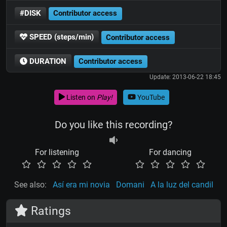
#DISK
Contributor access
SPEED (steps/min)
Contributor access
DURATION
Contributor access
Update: 2013-06-22 18:45
Listen on
Play!
YouTube
Do you like this recording?
For listening
For dancing
See also:
Así era mi novia
Domani
A la luz del candil
Ratings