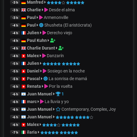
Manfred
-3 h
Charlie
Desde el alma
-3 h
Paul
Armenonville
-3 h
Paul
Shusheta (El aristócrata)
-4 h
Julien
Derecho viejo
-4 h
Paul Kuhn
-4 h
Charlie Durant
-4 h
Malex
Danzarín
-4 h
Julien
-5 h
Daniel
Sosiego en la noche
-5 h
Pascal
La sonrisa de mamá
-5 h
Renata
Por la vuelta
-6 h
Juan Manuel
1
-6 h
marc
La lluvia y yo
-6 h
Juan Manuel
Contemporary, Complex, Joy
-6 h
Juan Manuel
-6 h
Malex
-6 h
ilaria
-7 h