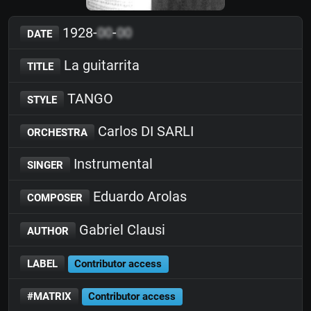
1928-
00
-
00
DATE
La guitarrita
TITLE
TANGO
STYLE
Carlos DI SARLI
ORCHESTRA
Instrumental
SINGER
Eduardo Arolas
COMPOSER
Gabriel Clausi
AUTHOR
LABEL
Contributor access
#MATRIX
Contributor access