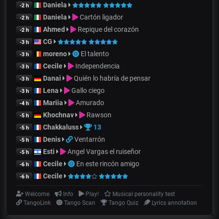
Daniela
-2 h
Daniela
Cartón ligador
-2 h
Ahmed
Repique del corazón
-2 h
CG
-3 h
moreno
El talento
-3 h
Cecile
Independencia
-3 h
Danai
Quién lo habría de pensar
-3 h
Lena
Gallo ciego
-3 h
Mariia
Amurado
-4 h
Khochnav
Rawson
-5 h
Chakkaluss
13
-5 h
Denis
Ventarrón
-5 h
Esti
Angel Vargas el ruiseñor
-5 h
Cecile
En este rincón amigo
-6 h
Cecile
-6 h
Welcome
Info
Play!
Musical personality test
TangoLink
Tango Scan
Tango Quiz
Lyrics annotation