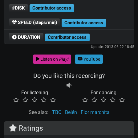
#DISK
Contributor access
SPEED (steps/min)
Contributor access
DURATION
Contributor access
Update: 2013-06-22 18:45
Listen on
Play!
YouTube
Do you like this recording?
For listening
For dancing
See also:
TBC
Belén
Flor marchita
Ratings