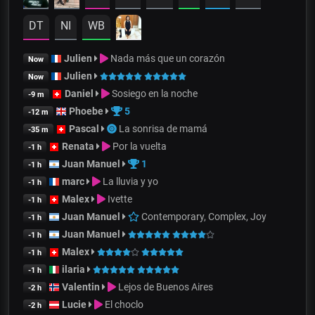
DT
NI
WB
Julien
Nada más que un corazón
Now
Julien
Now
Daniel
Sosiego en la noche
-9 m
Phoebe
5
-12 m
Pascal
La sonrisa de mamá
-35 m
Renata
Por la vuelta
-1 h
Juan Manuel
1
-1 h
marc
La lluvia y yo
-1 h
Malex
Ivette
-1 h
Juan Manuel
Contemporary, Complex, Joy
-1 h
Juan Manuel
-1 h
Malex
-1 h
ilaria
-1 h
Valentin
Lejos de Buenos Aires
-2 h
Lucie
El choclo
-2 h