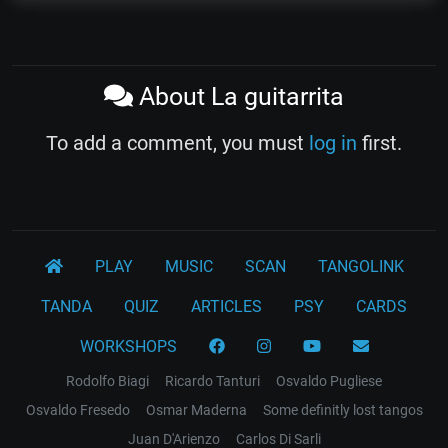
About La guitarrita
To add a comment, you must
log in
first.
PLAY
MUSIC
SCAN
TANGOLINK
TANDA
QUIZ
ARTICLES
PSY
CARDS
WORKSHOPS
Rodolfo Biagi
Ricardo Tanturi
Osvaldo Pugliese
Osvaldo Fresedo
Osmar Maderna
Some definitly lost tangos
Juan D'Arienzo
Carlos Di Sarli