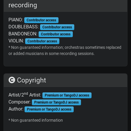
recording
PIANO:
Contributor access
DOUBLEBASS:
Contributor access
BANDONEON:
Contributor access
VIOLIN:
Contributor access
* Non guaranteed information; orchestras sometimes replaced
or added musicians in some recording sessions.
Copyright
nd
Artist/2
Artist:
Premium or TangoDJ access
Composer:
Premium or TangoDJ access
Author:
Premium or TangoDJ access
* Non guaranteed information