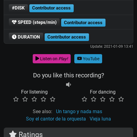
#DISK
Contributor access
SPEED (steps/min)
Contributor access
DURATION
Contributor access
Update: 2021-01-09 13:41
Listen on
Play!
YouTube
Do you like this recording?
For listening
For dancing
See also:
Un tango y nada mas
Soy el cantor de la orquesta
Vieja luna
Ratings