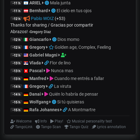
ARIEL
Mala junta
-11 h
Bernhard
El cielo en tus ojos
-11 h
Pablo WOIZ
(+53)
-12 h
Thanks for sharing / Gracias por compartir
Abrazos!
-
Gregory Diaz
Giancarlo
Dios momo
-12 h
Gregory
Golden age, Complex, Feeling
-12 h
Gabriel Magni
-12 h
Vlada
Flor de lino
-13 h
Pascal
Nunca mas
-13 h
Manfred
Cuando me entrés a fallar
-13 h
Gregory
La viruta
-14 h
Danai
Quién lo habría de pensar
-14 h
Wolfgang
Si tú quisieras
-15 h
Rafa Johannes
A Montmartre
-15 h
Welcome
Info
Play!
Musical personality test
TangoLink
Tango Scan
Tango Quiz
Lyrics annotation