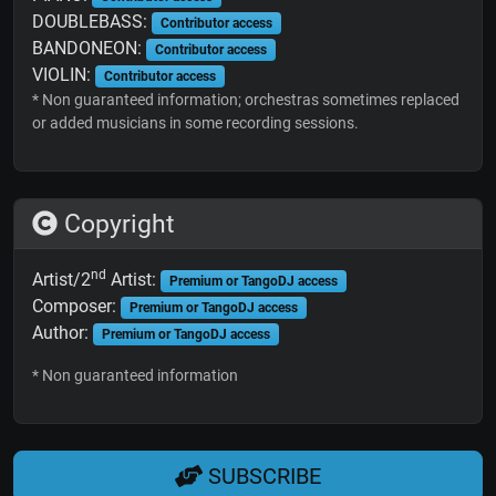
DOUBLEBASS:
Contributor access
BANDONEON:
Contributor access
VIOLIN:
Contributor access
* Non guaranteed information; orchestras sometimes replaced
or added musicians in some recording sessions.
Copyright
nd
Artist/2
Artist:
Premium or TangoDJ access
Composer:
Premium or TangoDJ access
Author:
Premium or TangoDJ access
* Non guaranteed information
SUBSCRIBE