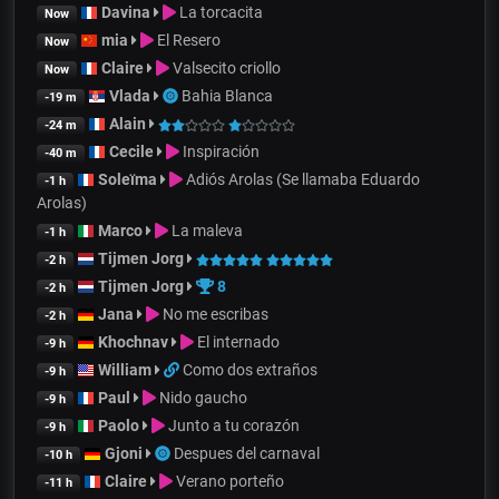
Davina
La torcacita
Now
mia
El Resero
Now
Claire
Valsecito criollo
Now
Vlada
Bahia Blanca
-19 m
Alain
-24 m
Cecile
Inspiración
-40 m
Soleïma
Adiós Arolas (Se llamaba Eduardo
-1 h
Arolas)
Marco
La maleva
-1 h
Tijmen Jorg
-2 h
Tijmen Jorg
8
-2 h
Jana
No me escribas
-2 h
Khochnav
El internado
-9 h
William
Como dos extraños
-9 h
Paul
Nido gaucho
-9 h
Paolo
Junto a tu corazón
-9 h
Gjoni
Despues del carnaval
-10 h
Claire
Verano porteño
-11 h