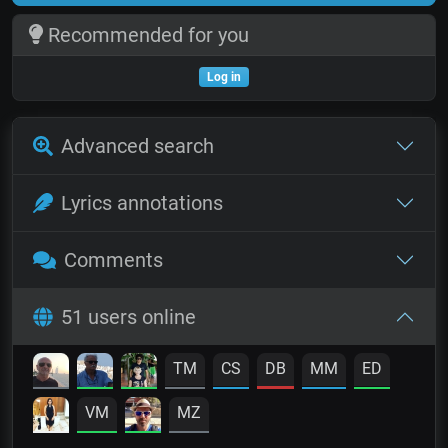
Recommended for you
Log in
Advanced search
Lyrics annotations
Comments
51 users online
TM
CS
DB
MM
ED
VM
MZ