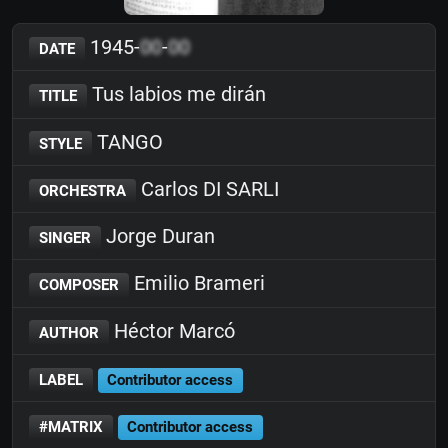
1945-
00
-
00
DATE
Tus labios me dirán
TITLE
TANGO
STYLE
Carlos DI SARLI
ORCHESTRA
Jorge Duran
SINGER
Emilio Brameri
COMPOSER
Héctor Marcó
AUTHOR
LABEL
Contributor access
#MATRIX
Contributor access