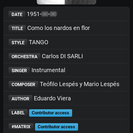
1951-
00
-
00
DATE
Como los nardos en flor
TITLE
TANGO
STYLE
Carlos DI SARLI
ORCHESTRA
Instrumental
SINGER
Teófilo Lespés y Mario Lespés
COMPOSER
Eduardo Viera
AUTHOR
LABEL
Contributor access
#MATRIX
Contributor access