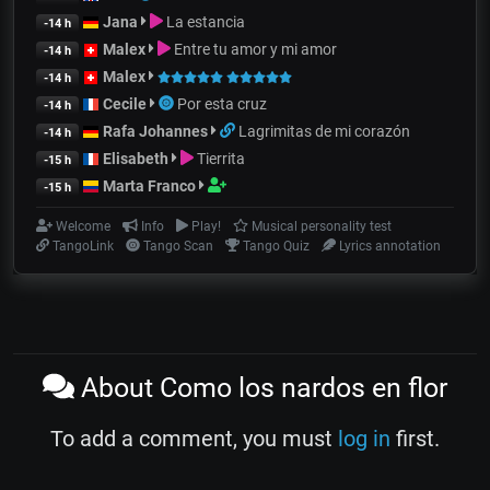
Jana
La estancia
-14 h
Malex
Entre tu amor y mi amor
-14 h
Malex
-14 h
Cecile
Por esta cruz
-14 h
Rafa Johannes
Lagrimitas de mi corazón
-14 h
Elisabeth
Tierrita
-15 h
Marta Franco
-15 h
Welcome
Info
Play!
Musical personality test
TangoLink
Tango Scan
Tango Quiz
Lyrics annotation
About Como los nardos en flor
To add a comment, you must
log in
first.