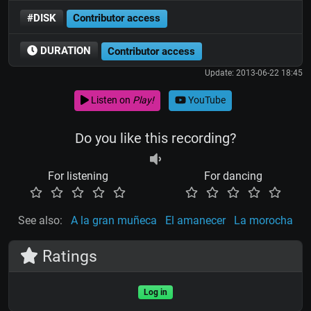
#DISK
Contributor access
DURATION
Contributor access
Update: 2013-06-22 18:45
Listen on
Play!
YouTube
Do you like this recording?
For listening
For dancing
See also:
A la gran muñeca
El amanecer
La morocha
Ratings
Log in