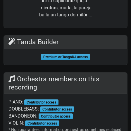
por la suplicante queja...
mientras, muda, la pareja
baila un tango dormilón...
Tanda Builder
Premium or TangoDJ access
Orchestra members on this
recording
PIANO:
Contributor access
DOUBLEBASS:
Contributor access
BANDONEON:
Contributor access
VIOLIN:
Contributor access
* Non guaranteed information; orchestras sometimes replaced