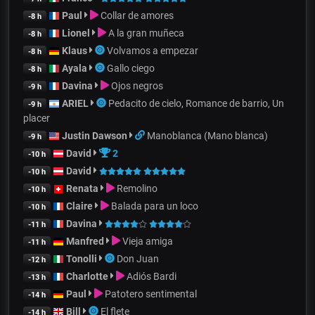
Paul
Collar de amores
-8 h
Lionel
A la gran muñeca
-8 h
Klaus
Volvamos a empezar
-8 h
Ayala
Gallo ciego
-8 h
Davina
Ojos negros
-9 h
ARIEL
Pedacito de cielo, Romance de barrio, Un
-9 h
placer
Justin Dawson
Manoblanca (Mano blanca)
-9 h
David
2
-10 h
David
-10 h
Renata
Remolino
-10 h
Claire
Balada para un loco
-10 h
Davina
-11 h
Manfred
Vieja amiga
-11 h
Tonolli
Don Juan
-12 h
Charlotte
Adiós Bardi
-13 h
Paul
Patotero sentimental
-14 h
Bill
El flete
-14 h