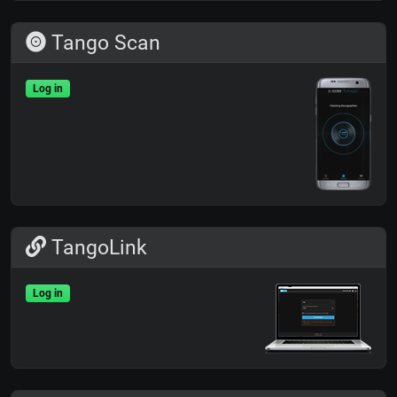
Tango Scan
Log in
TangoLink
Log in