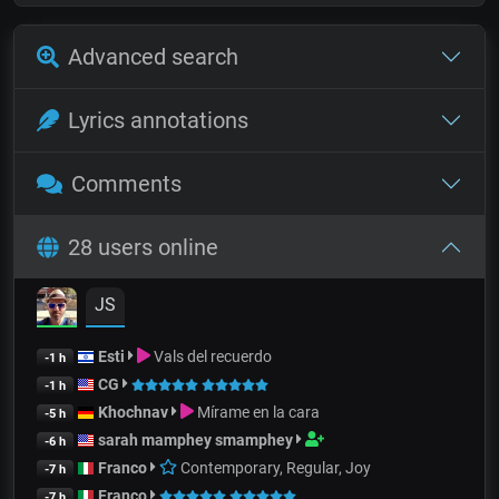
Advanced search
Lyrics annotations
Comments
28 users online
JS
Esti
Vals del recuerdo
-1 h
CG
-1 h
Khochnav
Mírame en la cara
-5 h
sarah mamphey smamphey
-6 h
Franco
Contemporary, Regular, Joy
-7 h
Franco
-7 h