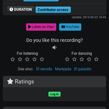
DURATION
Contributor access
Update: 2013-06-22 18:45
Listen on
Play!
YouTube
Do you like this recording?
For listening
For dancing
See also:
El recodo
Marejada
El paladín
Ratings
Log in