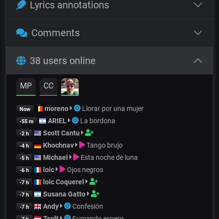
Lyrics annotations
Comments
38 users online
MP
CC
moreno
Llorar por una mujer
Now
ARIEL
La bordona
-55 m
Scott Cantu
-2 h
Khochnav
Tango brujo
-4 h
Michael
Esta noche de luna
-5 h
loic
Ojos negros
-6 h
loic Coquerel
-7 h
Susana Gatto
-7 h
Andy
Confesión
-7 h
Zsolt
Fumando espero