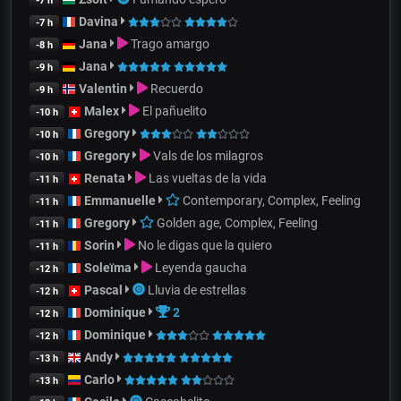
-7 h
Davina
-7 h
Jana
Trago amargo
-8 h
Jana
-9 h
Valentin
Recuerdo
-9 h
Malex
El pañuelito
-10 h
Gregory
-10 h
Gregory
Vals de los milagros
-10 h
Renata
Las vueltas de la vida
-11 h
Emmanuelle
Contemporary, Complex, Feeling
-11 h
Gregory
Golden age, Complex, Feeling
-11 h
Sorin
No le digas que la quiero
-11 h
Soleïma
Leyenda gaucha
-12 h
Pascal
Lluvia de estrellas
-12 h
Dominique
2
-12 h
Dominique
-12 h
Andy
-13 h
Carlo
-13 h