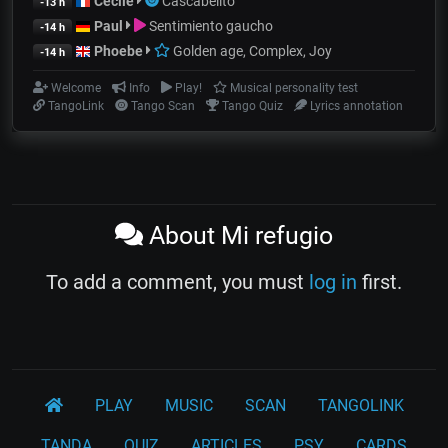
Cecile
Cascabelito
-13 h
Paul
Sentimiento gaucho
-14 h
Phoebe
Golden age, Complex, Joy
-14 h
Welcome
Info
Play!
Musical personality test
TangoLink
Tango Scan
Tango Quiz
Lyrics annotation
About Mi refugio
To add a comment, you must
log in
first.
PLAY
MUSIC
SCAN
TANGOLINK
TANDA
QUIZ
ARTICLES
PSY
CARDS