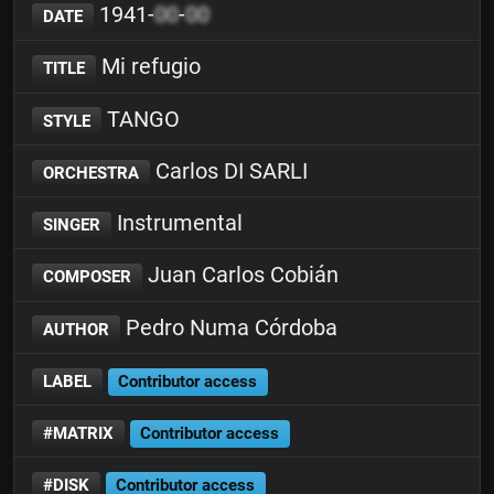
1941-
00
-
00
DATE
Mi refugio
TITLE
TANGO
STYLE
Carlos DI SARLI
ORCHESTRA
Instrumental
SINGER
Juan Carlos Cobián
COMPOSER
Pedro Numa Córdoba
AUTHOR
LABEL
Contributor access
#MATRIX
Contributor access
#DISK
Contributor access