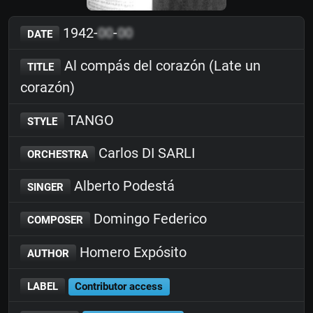
1942-
00
-
00
DATE
Al compás del corazón (Late un
TITLE
corazón)
TANGO
STYLE
Carlos DI SARLI
ORCHESTRA
Alberto Podestá
SINGER
Domingo Federico
COMPOSER
Homero Expósito
AUTHOR
LABEL
Contributor access