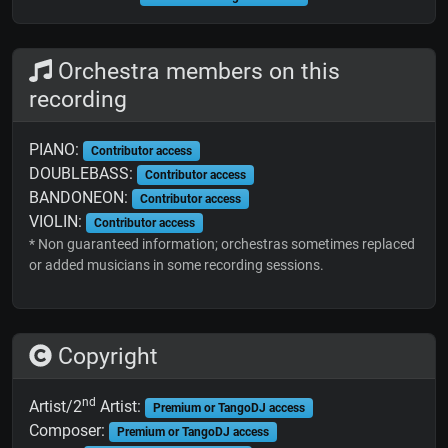
Orchestra members on this
recording
PIANO:
Contributor access
DOUBLEBASS:
Contributor access
BANDONEON:
Contributor access
VIOLIN:
Contributor access
* Non guaranteed information; orchestras sometimes replaced
or added musicians in some recording sessions.
Copyright
nd
Artist/2
Artist:
Premium or TangoDJ access
Composer:
Premium or TangoDJ access