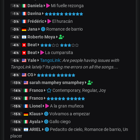
Daniela
Mi fuelle rezonga
-1 h
Davina
-1 h
Frédéric
El huracán
-3 h
Jana
Romance de barrio
-3 h
Roberto Moya
-4 h
Beat
-4 h
Beat
La cumparsita
-4 h
Yale
TangoLink
:
Are people having issues with
-5 h
TangoLink lately? Its giving me errors on all the songs....
CG
-8 h
sarah mamphey smamphey
-13 h
Franco
Contemporary, Regular, Joy
-14 h
Franco
-14 h
Lionel
A la gran muñeca
-15 h
Klaus
Volvamos a empezar
-15 h
Ayala
Gallo ciego
-15 h
ARIEL
Pedacito de cielo, Romance de barrio, Un
-16 h
placer