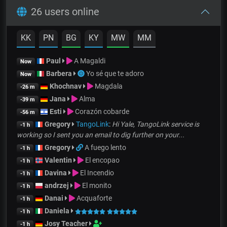
26 users online
KK
PN
BG
KY
MW
MM
Paul
A Magaldi
Now
Barbera
Yo sé que te adoro
Now
Khochnav
Magdala
-26 m
Jana
Alma
-39 m
Esti
Corazón cobarde
-56 m
Gregory
TangoLink
:
Hi Yale, TangoLink service is
-1 h
working so I sent you an email to dig further on your...
Gregory
A fuego lento
-1 h
Valentin
El encopao
-1 h
Davina
El Incendio
-1 h
andrzej
El monito
-1 h
Danai
Acquaforte
-1 h
Daniela
-1 h
Josy Teacher
-1 h