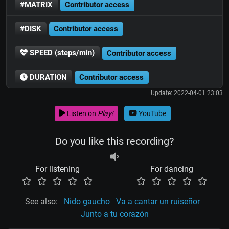
#MATRIX
Contributor access
#DISK
Contributor access
SPEED (steps/min)
Contributor access
DURATION
Contributor access
Update: 2022-04-01 23:03
Listen on
Play!
YouTube
Do you like this recording?
For listening
For dancing
See also:
Nido gaucho
Va a cantar un ruiseñor
Junto a tu corazón