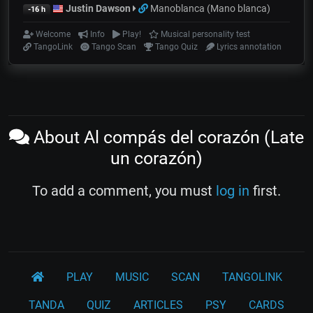
Justin Dawson
Manoblanca (Mano blanca)
-16 h
Welcome
Info
Play!
Musical personality test
TangoLink
Tango Scan
Tango Quiz
Lyrics annotation
About Al compás del corazón (Late
un corazón)
To add a comment, you must
log in
first.
PLAY
MUSIC
SCAN
TANGOLINK
TANDA
QUIZ
ARTICLES
PSY
CARDS