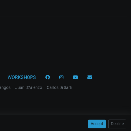
WORKSHOPS
tangos
Juan D'Arienzo
Carlos Di Sarli
Accept
Decline