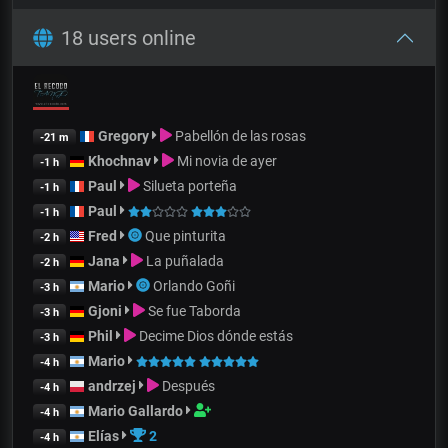
18 users online
Gregory
Pabellón de las rosas
-21 m
Khochnav
Mi novia de ayer
-1 h
Paul
Silueta porteña
-1 h
Paul
-1 h
Fred
Que pinturita
-2 h
Jana
La puñalada
-2 h
Mario
Orlando Goñi
-3 h
Gjoni
Se fue Taborda
-3 h
Phil
Decime Dios dónde estás
-3 h
Mario
-4 h
andrzej
Después
-4 h
Mario Gallardo
-4 h
Elías
2
-4 h