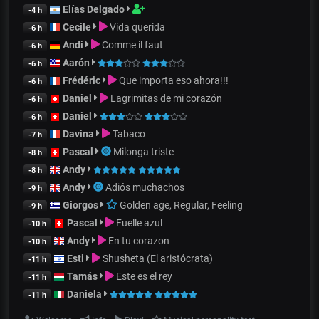
Elías Delgado
-4 h
Cecile
Vida querida
-6 h
Andi
Comme il faut
-6 h
Aarón
-6 h
Frédéric
Que importa eso ahora!!!
-6 h
Daniel
Lagrimitas de mi corazón
-6 h
Daniel
-6 h
Davina
Tabaco
-7 h
Pascal
Milonga triste
-8 h
Andy
-8 h
Andy
Adiós muchachos
-9 h
Giorgos
Golden age, Regular, Feeling
-9 h
Pascal
Fuelle azul
-10 h
Andy
En tu corazon
-10 h
Esti
Shusheta (El aristócrata)
-11 h
Tamás
Este es el rey
-11 h
Daniela
-11 h