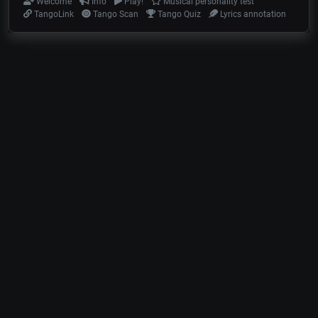
Welcome
Info
Play!
Musical personality test
TangoLink
Tango Scan
Tango Quiz
Lyrics annotation