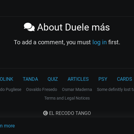
About Duele más
To add a comment, you must
log in
first.
OLINK
TANDA
QUIZ
ARTICLES
PSY
CARDS
do Pugliese
Osvaldo Fresedo
Osmar Maderna
Some definitly lost 
Terms and Legal Notices
EL RECODO TANGO
Design Web: Gregory DIAZ
rn more