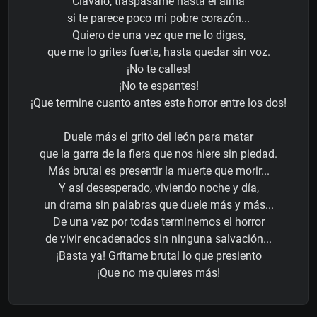
Clávalo, traspásame hasta el alma
si te parece poco mi pobre corazón...
Quiero de una vez que me lo digas,
que me lo grites fuerte, hasta quedar sin voz.
¡No te calles!
¡No te espantes!
¡Que termine cuanto antes este horror entre los dos!
Duele más el grito del león para matar
que la garra de la fiera que nos hiere sin piedad.
Más brutal es presentir la muerte que morir...
Y así desesperado, viviendo noche y día,
un drama sin palabras que duele más y más...
De una vez por todas terminemos el horror
de vivir encadenados sin ninguna salvación...
¡Basta ya! Grítame brutal lo que presiento
¡Que no me quieres más!