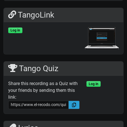
TangoLink
Log in
Tango Quiz
Share this recording as a Quiz with
Log in
your friends by sending them this
link: