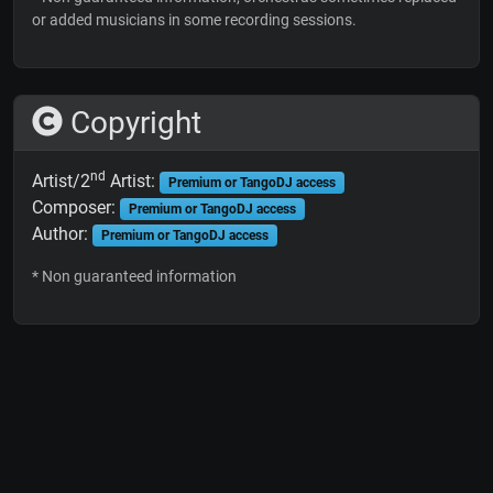
or added musicians in some recording sessions.
Copyright
nd
Artist/2
Artist:
Premium or TangoDJ access
Composer:
Premium or TangoDJ access
Author:
Premium or TangoDJ access
* Non guaranteed information