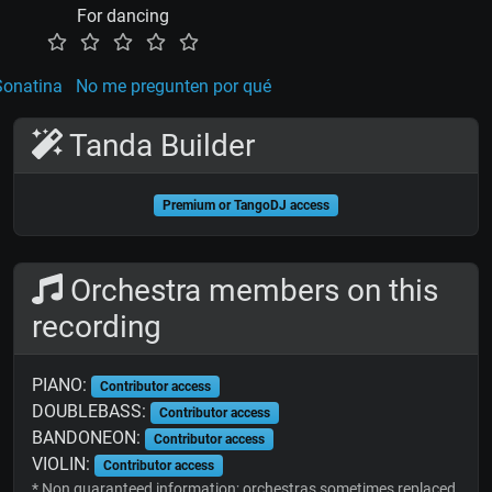
For dancing
Sonatina
No me pregunten por qué
Tanda Builder
Premium or TangoDJ access
Orchestra members on this
recording
PIANO:
Contributor access
DOUBLEBASS:
Contributor access
BANDONEON:
Contributor access
VIOLIN:
Contributor access
* Non guaranteed information; orchestras sometimes replaced