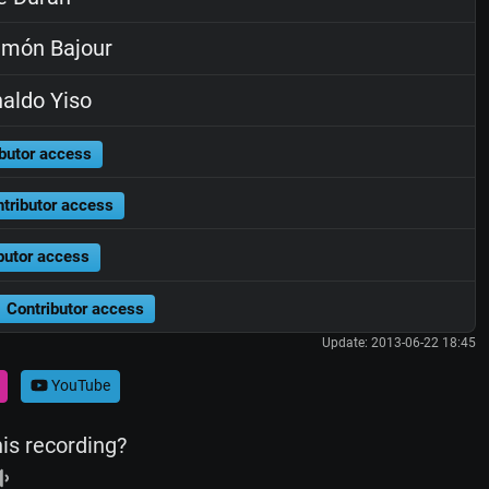
món Bajour
aldo Yiso
butor access
tributor access
butor access
Contributor access
Update: 2013-06-22 18:45
YouTube
his recording?