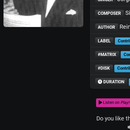
Si
COMPOSER
Rein
AUTHOR
LABEL
Contri
#MATRIX
Con
#DISK
Contri
DURATION
Listen on
Play!
Do you like t