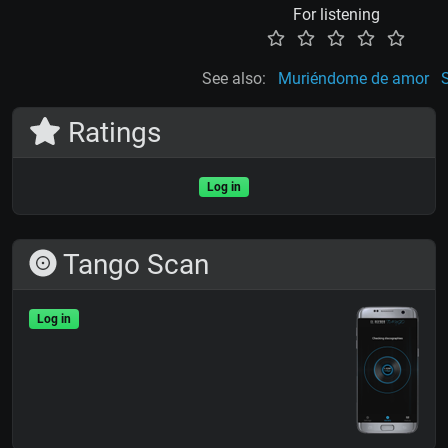
For listening
See also:
Muriéndome de amor
Ratings
Log in
Tango Scan
Log in