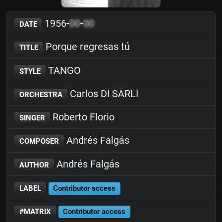
1956-
00
-
00
DATE
Porque regresas tú
TITLE
TANGO
STYLE
Carlos DI SARLI
ORCHESTRA
Roberto Florio
SINGER
Andrés Falgás
COMPOSER
Andrés Falgás
AUTHOR
LABEL
Contributor access
#MATRIX
Contributor access