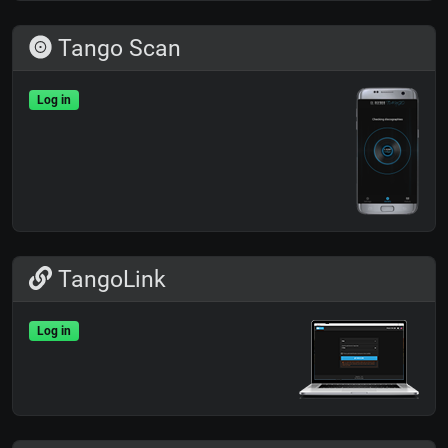
Tango Scan
Log in
TangoLink
Log in