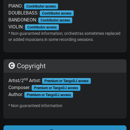
PIANO:
Contributor access
DOUBLEBASS:
Contributor access
BANDONEON:
Contributor access
VIOLIN:
Contributor access
* Non guaranteed information; orchestras sometimes replaced
or added musicians in some recording sessions.
Copyright
nd
Artist/2
Artist:
Premium or TangoDJ access
Composer:
Premium or TangoDJ access
Author:
Premium or TangoDJ access
* Non guaranteed information