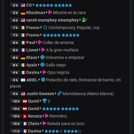
CG
-2 h
Khochnav
Mírame en la cara
-5 h
sarah mamphey smamphey
-6 h
Franco
Contemporary, Regular, Joy
-7 h
Franco
-7 h
Paul
Collar de amores
-8 h
Lionel
A la gran muñeca
-8 h
Klaus
Volvamos a empezar
-8 h
Ayala
Gallo ciego
-8 h
Davina
Ojos negros
-9 h
ARIEL
Pedacito de cielo, Romance de barrio, Un
-9 h
placer
Justin Dawson
Manoblanca (Mano blanca)
-9 h
David
2
-10 h
David
-10 h
Renata
Remolino
-10 h
Claire
Balada para un loco
-10 h
Davina
-11 h