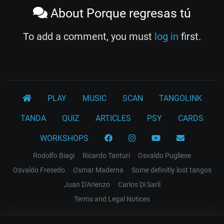
About Porque regresas tú
To add a comment, you must
log in
first.
PLAY
MUSIC
SCAN
TANGOLINK
TANDA
QUIZ
ARTICLES
PSY
CARDS
WORKSHOPS
Rodolfo Biagi
Ricardo Tanturi
Osvaldo Pugliese
Osvaldo Fresedo
Osmar Maderna
Some definitly lost tangos
Juan D'Arienzo
Carlos Di Sarli
Terms and Legal Notices