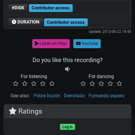
#DISK
Contributor access
DURATION
Contributor access
Update: 2013-06-22 18:45
Listen on
Play!
YouTube
Do you like this recording?
For listening
For dancing
See also:
Pobre buzón
Derrotado
Fumando espero
Ratings
Log in