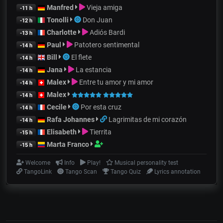
Manfred
Vieja amiga
-11 h
Tonolli
Don Juan
-12 h
Charlotte
Adiós Bardi
-13 h
Paul
Patotero sentimental
-14 h
Bill
El flete
-14 h
Jana
La estancia
-14 h
Malex
Entre tu amor y mi amor
-14 h
Malex
-14 h
Cecile
Por esta cruz
-14 h
Rafa Johannes
Lagrimitas de mi corazón
-14 h
Elisabeth
Tierrita
-15 h
Marta Franco
-15 h
Welcome
Info
Play!
Musical personality test
TangoLink
Tango Scan
Tango Quiz
Lyrics annotation