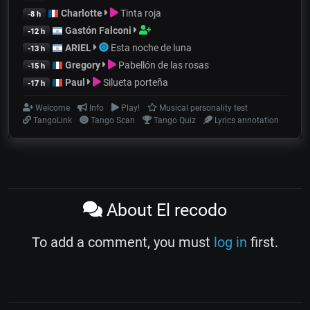
Charlotte
Tinta roja
-8 h
Gastón Falconi
-12 h
ARIEL
Esta noche de luna
-13 h
Gregory
Pabellón de las rosas
-15 h
Paul
Silueta porteña
-17 h
Welcome
Info
Play!
Musical personality test
TangoLink
Tango Scan
Tango Quiz
Lyrics annotation
About El recodo
To add a comment, you must
log in
first.