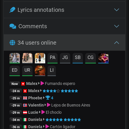
Lyrics annotations
Comments
34 users online
PA
JG
SB
CG
ED
UR
LI
Malex
Fumando espero
Now
Malex
-24 m
Phoebe
4
-25 m
Valentin
Lejos de Buenos Aires
-29 m
Lucie
El choclo
-29 m
Daniela
-34 m
Daniela
Cartón ligador
-36 m