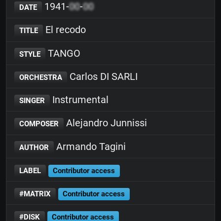
1941-
00
-
00
DATE
El recodo
TITLE
TANGO
STYLE
Carlos DI SARLI
ORCHESTRA
Instrumental
SINGER
Alejandro Junnissi
COMPOSER
Armando Tagini
AUTHOR
LABEL
Contributor access
#MATRIX
Contributor access
#DISK
Contributor access