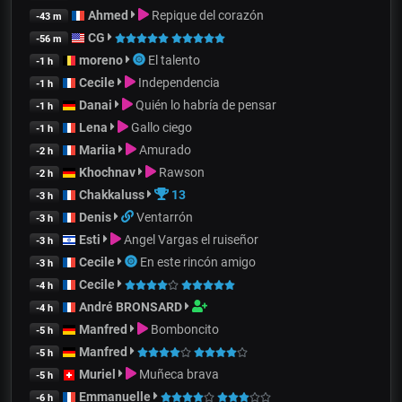
Ahmed
Repique del corazón
-43 m
CG
-56 m
moreno
El talento
-1 h
Cecile
Independencia
-1 h
Danai
Quién lo habría de pensar
-1 h
Lena
Gallo ciego
-1 h
Mariia
Amurado
-2 h
Khochnav
Rawson
-2 h
Chakkaluss
13
-3 h
Denis
Ventarrón
-3 h
Esti
Angel Vargas el ruiseñor
-3 h
Cecile
En este rincón amigo
-3 h
Cecile
-4 h
André BRONSARD
-4 h
Manfred
Bomboncito
-5 h
Manfred
-5 h
Muriel
Muñeca brava
-5 h
Emmanuelle
-6 h