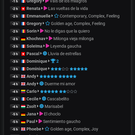
Gregory
Vals de los milagros
-1 h
Renata
Las vueltas de la vida
-2 h
Emmanuelle
Contemporary, Complex, Feeling
-2 h
Gregory
Golden age, Complex, Feeling
-2 h
Sorin
No le digas que la quiero
-2 h
Khochnav
Milonga vieja milonga
-2 h
Soleïma
Leyenda gaucha
-3 h
Pascal
Lluvia de estrellas
-3 h
Dominique
2
-3 h
Dominique
-3 h
Andy
-4 h
Andy
Duerme mi amor
-4 h
Carlo
-4 h
Cecile
Cascabelito
-4 h
Zsolt
Marisabel
-4 h
Jana
El choclo
-5 h
Paul
Sentimiento gaucho
-5 h
Phoebe
Golden age, Complex, Joy
-5 h