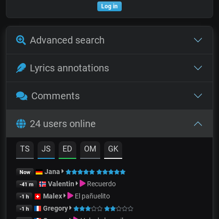
Log in
Advanced search
Lyrics annotations
Comments
24 users online
TS
JS
ED
OM
GK
Jana
Now
Valentin
Recuerdo
-41 m
Malex
El pañuelito
-1 h
Gregory
-1 h