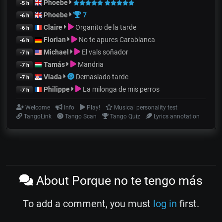
Phoebe
-5 h
Phoebe
7
-6 h
Claire
Organito de la tarde
-6 h
Florian
No te apures Carablanca
-6 h
Michael
El vals soñador
-7 h
Tamás
Mandria
-7 h
Vlada
Demasiado tarde
-7 h
Philippe
La milonga de mis perros
-7 h
Welcome
Info
Play!
Musical personality test
TangoLink
Tango Scan
Tango Quiz
Lyrics annotation
About Porque no te tengo más
To add a comment, you must
log in
first.