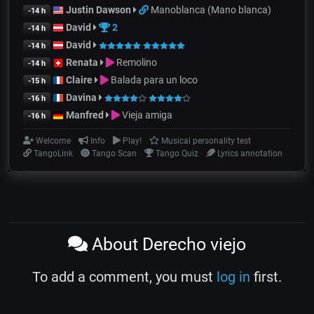
Justin Dawson
Manoblanca (Mano blanca)
-14 h
David
2
-14 h
David
-14 h
Renata
Remolino
-14 h
Claire
Balada para un loco
-15 h
Davina
-16 h
Manfred
Vieja amiga
-16 h
Welcome
Info
Play!
Musical personality test
TangoLink
Tango Scan
Tango Quiz
Lyrics annotation
About Derecho viejo
To add a comment, you must
log in
first.