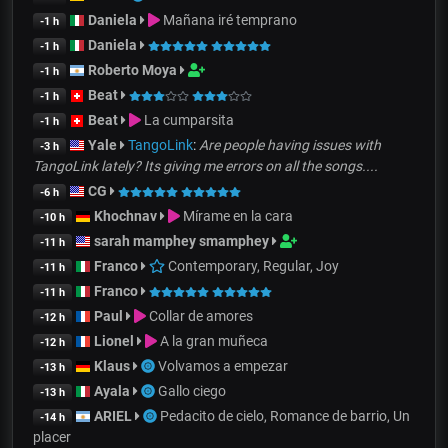
Daniela
Mañana iré temprano
-1 h
Daniela
-1 h
Roberto Moya
-1 h
Beat
-1 h
Beat
La cumparsita
-1 h
Yale
TangoLink
:
Are people having issues with
-3 h
TangoLink lately? Its giving me errors on all the songs....
CG
-6 h
Khochnav
Mírame en la cara
-10 h
sarah mamphey smamphey
-11 h
Franco
Contemporary, Regular, Joy
-11 h
Franco
-11 h
Paul
Collar de amores
-12 h
Lionel
A la gran muñeca
-12 h
Klaus
Volvamos a empezar
-13 h
Ayala
Gallo ciego
-13 h
ARIEL
Pedacito de cielo, Romance de barrio, Un
-14 h
placer