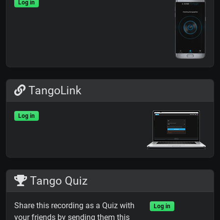
Log in
TangoLink
Log in
Tango Quiz
Share this recording as a Quiz with
Log in
your friends by sending them this