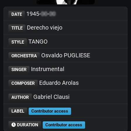
1945-
00
-
00
DATE
Derecho viejo
TITLE
TANGO
STYLE
Osvaldo PUGLIESE
ORCHESTRA
Instrumental
SINGER
Eduardo Arolas
COMPOSER
Gabriel Clausi
AUTHOR
LABEL
Contributor access
DURATION
Contributor access