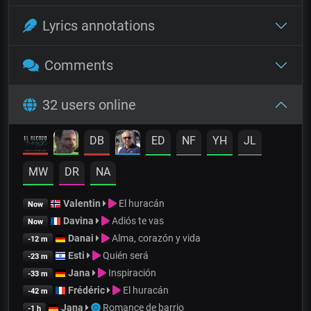
Lyrics annotations
Comments
32 users online
DB
ED
NF
YH
JL
MW
DR
NA
Valentin
El huracán
Now
Davina
Adiós te vas
Now
Danai
Alma, corazón y vida
-12 m
Esti
Quién será
-23 m
Jana
Inspiración
-33 m
Frédéric
El huracán
-42 m
Jana
Romance de barrio
-1 h