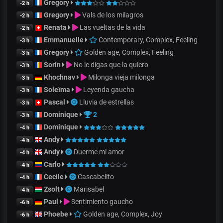
Gregory
-2 h
Gregory
Vals de los milagros
-2 h
Renata
Las vueltas de la vida
-2 h
Emmanuelle
Contemporary, Complex, Feeling
-3 h
Gregory
Golden age, Complex, Feeling
-3 h
Sorin
No le digas que la quiero
-3 h
Khochnav
Milonga vieja milonga
-3 h
Soleïma
Leyenda gaucha
-3 h
Pascal
Lluvia de estrellas
-3 h
Dominique
2
-3 h
Dominique
-4 h
Andy
-4 h
Andy
Duerme mi amor
-4 h
Carlo
-4 h
Cecile
Cascabelito
-4 h
Zsolt
Marisabel
-4 h
Paul
Sentimiento gaucho
-6 h
Phoebe
Golden age, Complex, Joy
-6 h