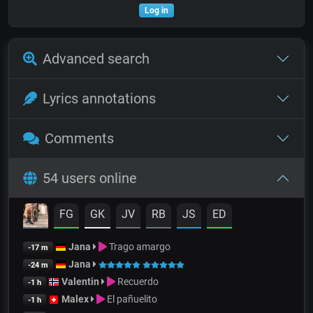
Log in
Advanced search
Lyrics annotations
Comments
54 users online
FG
GK
JV
RB
JS
ED
Jana
Trago amargo
-17 m
Jana
-24 m
Valentin
Recuerdo
-1 h
Malex
El pañuelito
-1 h