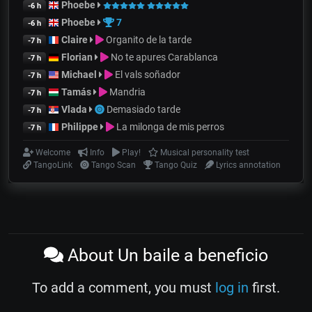
Phoebe
-6 h
Phoebe
7
-6 h
Claire
Organito de la tarde
-7 h
Florian
No te apures Carablanca
-7 h
Michael
El vals soñador
-7 h
Tamás
Mandria
-7 h
Vlada
Demasiado tarde
-7 h
Philippe
La milonga de mis perros
-7 h
Welcome
Info
Play!
Musical personality test
TangoLink
Tango Scan
Tango Quiz
Lyrics annotation
About Un baile a beneficio
To add a comment, you must
log in
first.