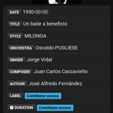
1950-
00
-
00
DATE
Un baile a beneficio
TITLE
MILONGA
STYLE
Osvaldo PUGLIESE
ORCHESTRA
Jorge Vidal
SINGER
Juan Carlos Caccaviello
COMPOSER
José Alfredo Fernández
AUTHOR
LABEL
Contributor access
DURATION
Contributor access