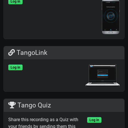
Log in
TangoLink
Log in
Tango Quiz
Share this recording as a Quiz with
Log in
your friends by sending them this