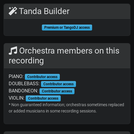
Tanda Builder
Premium or TangoDJ access
Orchestra members on this
recording
PIANO:
Contributor access
DOUBLEBASS:
Contributor access
BANDONEON:
Contributor access
VIOLIN:
Contributor access
* Non guaranteed information; orchestras sometimes replaced
or added musicians in some recording sessions.