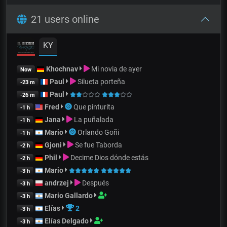
21 users online
KY
Khochnav
Mi novia de ayer
Now
Paul
Silueta porteña
-23 m
Paul
-26 m
Fred
Que pinturita
-1 h
Jana
La puñalada
-1 h
Mario
Orlando Goñi
-1 h
Gjoni
Se fue Taborda
-2 h
Phil
Decime Dios dónde estás
-2 h
Mario
-3 h
andrzej
Después
-3 h
Mario Gallardo
-3 h
Elías
2
-3 h
Elías Delgado
-3 h