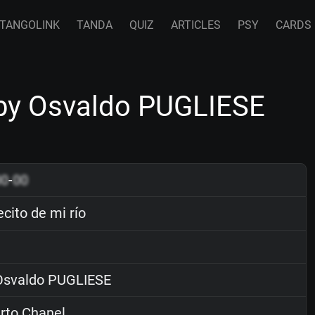
TANGOLINK
TANDA
QUIZ
ARTICLES
PSY
CARDS
 by Osvaldo PUGLIESE
00
-
00
cito de mi río
svaldo PUGLIESE
rto Chanel