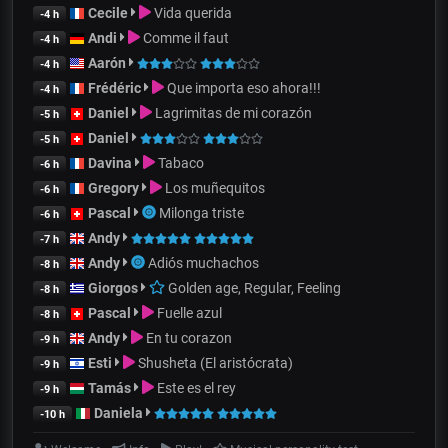
Cecile
Vida querida
-4 h
Andi
Comme il faut
-4 h
Aarón
-4 h
Frédéric
Que importa eso ahora!!!
-4 h
Daniel
Lagrimitas de mi corazón
-5 h
Daniel
-5 h
Davina
Tabaco
-6 h
Gregory
Los muñequitos
-6 h
Pascal
Milonga triste
-6 h
Andy
-7 h
Andy
Adiós muchachos
-8 h
Giorgos
Golden age, Regular, Feeling
-8 h
Pascal
Fuelle azul
-8 h
Andy
En tu corazon
-9 h
Esti
Shusheta (El aristócrata)
-9 h
Tamás
Este es el rey
-9 h
Daniela
-10 h