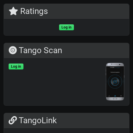
Ratings
Log in
Tango Scan
Log in
TangoLink