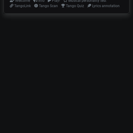
Welcome
Info
Play!
Musical personality test
TangoLink
Tango Scan
Tango Quiz
Lyrics annotation