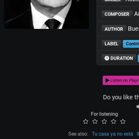
An
COMPOSER
Bue
AUTHOR
LABEL
Contri
DURATION
Listen on
Play!
Do you like t
For listening
See also:
Tu casa ya no está
I