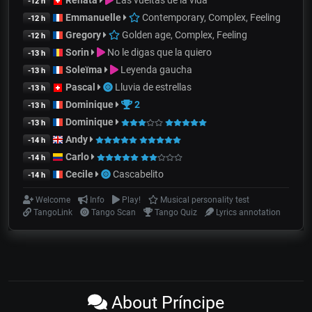
Renata
Las vueltas de la vida
-12 h
Emmanuelle
Contemporary, Complex, Feeling
-12 h
Gregory
Golden age, Complex, Feeling
-12 h
Sorin
No le digas que la quiero
-13 h
Soleïma
Leyenda gaucha
-13 h
Pascal
Lluvia de estrellas
-13 h
Dominique
2
-13 h
Dominique
-13 h
Andy
-14 h
Carlo
-14 h
Cecile
Cascabelito
-14 h
Welcome
Info
Play!
Musical personality test
TangoLink
Tango Scan
Tango Quiz
Lyrics annotation
About Príncipe