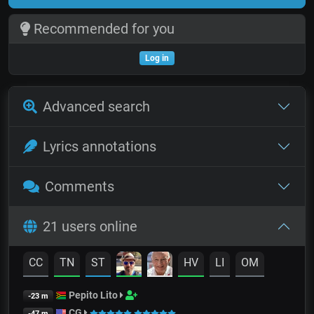
Recommended for you
Log in
Advanced search
Lyrics annotations
Comments
21 users online
CC
TN
ST
HV
LI
OM
Pepito Lito
-23 m
CG
-47 m