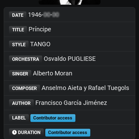
1946-
00
-
00
DATE
Príncipe
TITLE
TANGO
STYLE
Osvaldo PUGLIESE
ORCHESTRA
Alberto Moran
SINGER
Anselmo Aieta y Rafael Tuegols
COMPOSER
Francisco García Jiménez
AUTHOR
LABEL
Contributor access
DURATION
Contributor access