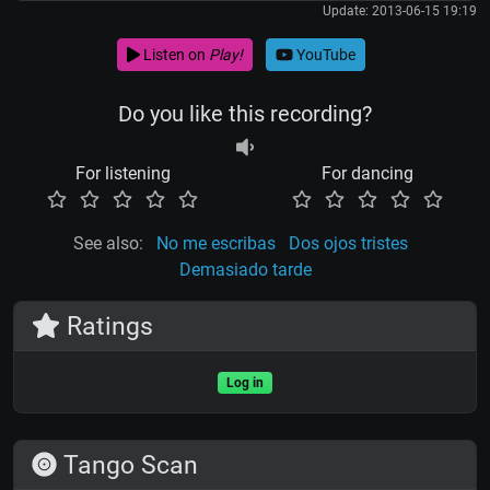
Update: 2013-06-15 19:19
Listen on
Play!
YouTube
Do you like this recording?
For listening
For dancing
See also:
No me escribas
Dos ojos tristes
Demasiado tarde
Ratings
Log in
Tango Scan