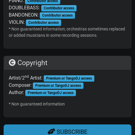
PIANO:
Contributor access
DOUBLEBASS:
Contributor access
BANDONEON:
Contributor access
VIOLIN:
Contributor access
* Non guaranteed information; orchestras sometimes replaced
or added musicians in some recording sessions.
Copyright
nd
Artist/2
Artist:
Premium or TangoDJ access
Composer:
Premium or TangoDJ access
Author:
Premium or TangoDJ access
* Non guaranteed information
SUBSCRIBE