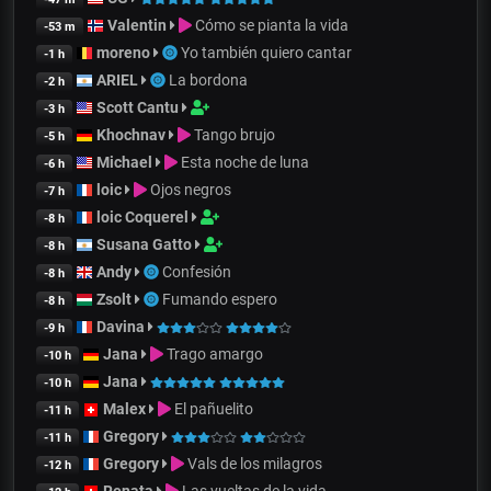
Valentin
Cómo se pianta la vida
-53 m
moreno
Yo también quiero cantar
-1 h
ARIEL
La bordona
-2 h
Scott Cantu
-3 h
Khochnav
Tango brujo
-5 h
Michael
Esta noche de luna
-6 h
loic
Ojos negros
-7 h
loic Coquerel
-8 h
Susana Gatto
-8 h
Andy
Confesión
-8 h
Zsolt
Fumando espero
-8 h
Davina
-9 h
Jana
Trago amargo
-10 h
Jana
-10 h
Malex
El pañuelito
-11 h
Gregory
-11 h
Gregory
Vals de los milagros
-12 h