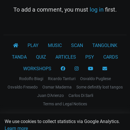
To add a comment, you must
log in
first.
PLAY
MUSIC
SCAN
TANGOLINK
TANDA
QUIZ
ARTICLES
PSY
CARDS
WORKSHOPS
Rodolfo Biagi
Ricardo Tanturi
Osvaldo Pugliese
Osvaldo Fresedo
Osmar Maderna
Some definitly lost tangos
Juan D'Arienzo
Carlos Di Sarli
Terms and Legal Notices
EL RECODO TANGO
We use cookies to collect statistics via Google Analytics.
Design Web: Gregory DIAZ
Learn more