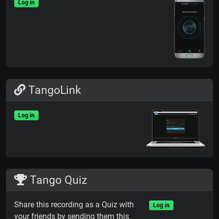
Log in
TangoLink
Log in
Tango Quiz
Share this recording as a Quiz with
Log in
your friends by sending them this