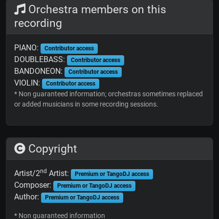
Orchestra members on this
recording
PIANO:
Contributor access
DOUBLEBASS:
Contributor access
BANDONEON:
Contributor access
VIOLIN:
Contributor access
* Non guaranteed information; orchestras sometimes replaced
or added musicians in some recording sessions.
Copyright
nd
Artist/2
Artist:
Premium or TangoDJ access
Composer:
Premium or TangoDJ access
Author:
Premium or TangoDJ access
* Non guaranteed information