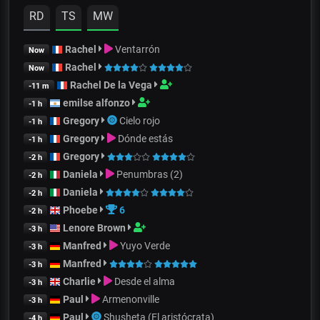
RD
TS
MW
Rachel
Ventarrón
Now
Rachel
Now
Rachel De la Vega
-11 m
emilse alfonzo
-1 h
Gregory
Cielo rojo
-1 h
Gregory
Dónde estás
-1 h
Gregory
-2 h
Daniela
Penumbras (2)
-2 h
Daniela
-2 h
Phoebe
6
-2 h
Lenore Brown
-3 h
Manfred
Yuyo Verde
-3 h
Manfred
-3 h
Charlie
Desde el alma
-3 h
Paul
Armenonville
-3 h
Paul
Shusheta (El aristócrata)
-4 h