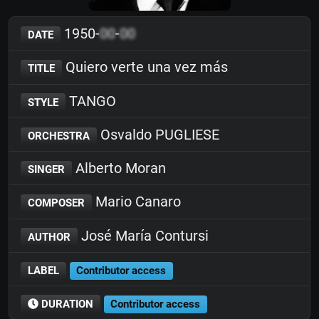
1950-
00
-
00
DATE
Quiero verte una vez más
TITLE
TANGO
STYLE
Osvaldo PUGLIESE
ORCHESTRA
Alberto Moran
SINGER
Mario Canaro
COMPOSER
José María Contursi
AUTHOR
LABEL
Contributor access
DURATION
Contributor access