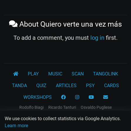
About Quiero verte una vez más
To add a comment, you must
log in
first.
PLAY
MUSIC
SCAN
TANGOLINK
TANDA
QUIZ
ARTICLES
PSY
CARDS
WORKSHOPS
Rodolfo Biagi
Ricardo Tanturi
Osvaldo Pugliese
Osvaldo Fresedo
Osmar Maderna
Some definitly lost tangos
We use cookies to collect statistics via Google Analytics.
Juan D'Arienzo
Carlos Di Sarli
Learn more