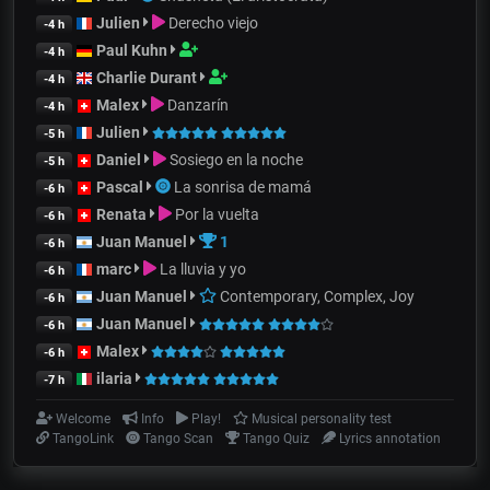
Julien
Derecho viejo
-4 h
Paul Kuhn
-4 h
Charlie Durant
-4 h
Malex
Danzarín
-4 h
Julien
-5 h
Daniel
Sosiego en la noche
-5 h
Pascal
La sonrisa de mamá
-6 h
Renata
Por la vuelta
-6 h
Juan Manuel
1
-6 h
marc
La lluvia y yo
-6 h
Juan Manuel
Contemporary, Complex, Joy
-6 h
Juan Manuel
-6 h
Malex
-6 h
ilaria
-7 h
Welcome
Info
Play!
Musical personality test
TangoLink
Tango Scan
Tango Quiz
Lyrics annotation