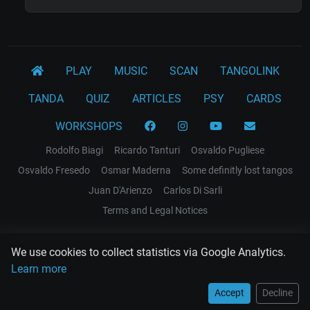
PLAY
MUSIC
SCAN
TANGOLINK
TANDA
QUIZ
ARTICLES
PSY
CARDS
WORKSHOPS
Rodolfo Biagi
Ricardo Tanturi
Osvaldo Pugliese
Osvaldo Fresedo
Osmar Maderna
Some definitly lost tangos
Juan D'Arienzo
Carlos Di Sarli
Terms and Legal Notices
EL RECODO TANGO
We use cookies to collect statistics via Google Analytics.
Design Web: Gregory DIAZ
Learn more
Accept
Decline