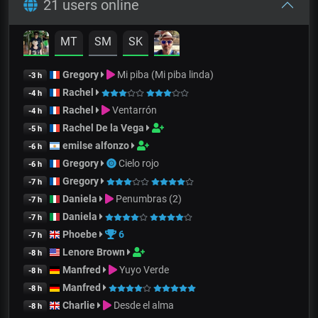
21 users online
MT
SM
SK
Gregory
Mi piba (Mi piba linda)
-3 h
Rachel
-4 h
Rachel
Ventarrón
-4 h
Rachel De la Vega
-5 h
emilse alfonzo
-6 h
Gregory
Cielo rojo
-6 h
Gregory
-7 h
Daniela
Penumbras (2)
-7 h
Daniela
-7 h
Phoebe
6
-7 h
Lenore Brown
-8 h
Manfred
Yuyo Verde
-8 h
Manfred
-8 h
Charlie
Desde el alma
-8 h