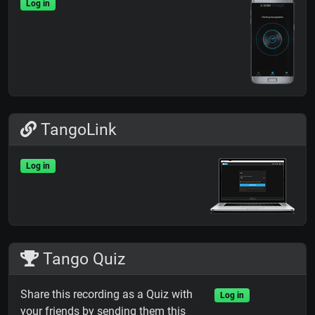
Log in
TangoLink
Log in
Tango Quiz
Share this recording as a Quiz with
Log in
your friends by sending them this