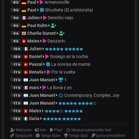
Paul
Armenonville
-8 h
Paul
Shusheta (El aristócrata)
-9 h
Julien
Derecho viejo
-9 h
Paul Kuhn
-9 h
Charlie Durant
-9 h
Malex
Danzarín
-9 h
Julien
-10 h
Daniel
Sosiego en la noche
-10 h
Pascal
La sonrisa de mamá
-11 h
Renata
Por la vuelta
-11 h
Juan Manuel
1
-11 h
marc
La lluvia y yo
-11 h
Juan Manuel
Contemporary, Complex, Joy
-11 h
Juan Manuel
-11 h
Malex
-11 h
ilaria
-12 h
Welcome
Info
Play!
Musical personality test
TangoLink
Tango Scan
Tango Quiz
Lyrics annotation