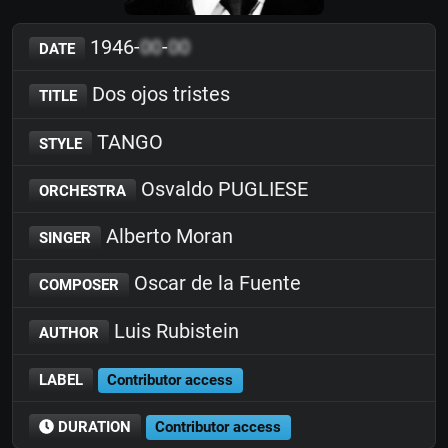
1946-
00
-
00
DATE
Dos ojos tristes
TITLE
TANGO
STYLE
Osvaldo PUGLIESE
ORCHESTRA
Alberto Moran
SINGER
Oscar de la Fuente
COMPOSER
Luis Rubistein
AUTHOR
LABEL
Contributor access
DURATION
Contributor access