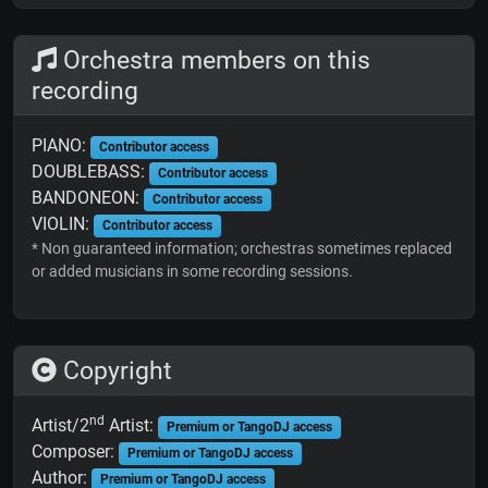
Orchestra members on this
recording
PIANO:
Contributor access
DOUBLEBASS:
Contributor access
BANDONEON:
Contributor access
VIOLIN:
Contributor access
* Non guaranteed information; orchestras sometimes replaced
or added musicians in some recording sessions.
Copyright
nd
Artist/2
Artist:
Premium or TangoDJ access
Composer:
Premium or TangoDJ access
Author:
Premium or TangoDJ access