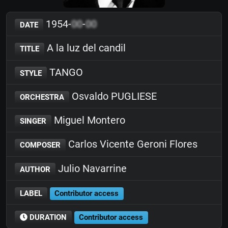
1954-
00
-
00
DATE
A la luz del candil
TITLE
TANGO
STYLE
Osvaldo PUGLIESE
ORCHESTRA
Miguel Montero
SINGER
Carlos Vicente Geroni Flores
COMPOSER
Julio Navarrine
AUTHOR
LABEL
Contributor access
DURATION
Contributor access