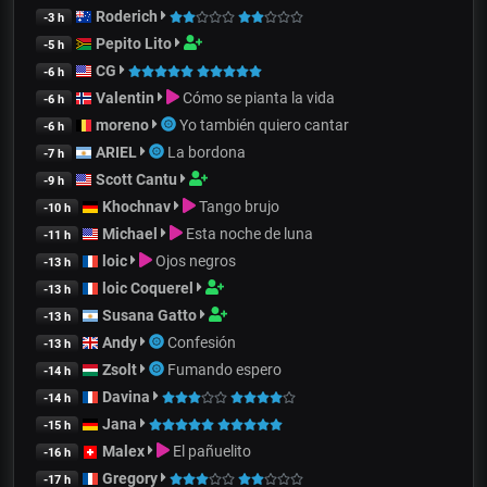
Roderich
-3 h
Pepito Lito
-5 h
CG
-6 h
Valentin
Cómo se pianta la vida
-6 h
moreno
Yo también quiero cantar
-6 h
ARIEL
La bordona
-7 h
Scott Cantu
-9 h
Khochnav
Tango brujo
-10 h
Michael
Esta noche de luna
-11 h
loic
Ojos negros
-13 h
loic Coquerel
-13 h
Susana Gatto
-13 h
Andy
Confesión
-13 h
Zsolt
Fumando espero
-14 h
Davina
-14 h
Jana
-15 h
Malex
El pañuelito
-16 h
Gregory
-17 h