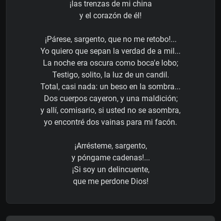
¡las trenzas de mi china
y el corazón de él!
¡Párese, sargento, que no me retobo!...
Yo quiero que sepan la verdad de a mil...
La noche era oscura como boca'e lobo;
Testigo, solito, la luz de un candil.
Total, casi nada: un beso en la sombra...
Dos cuerpos cayeron, y una maldición;
y allí, comisario, si usted no se asombra,
yo encontré dos vainas para mi facón.
¡Arrésteme, sargento,
y póngame cadenas!...
¡Si soy un delincuente,
que me perdone Dios!