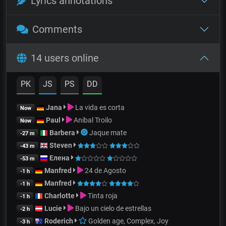
Lyrics annotations
Comments
14 users online
PK
JS
PS
DD
Jana
La vida es corta
Now
Paul
Anibal Troilo
Now
Barbera
Jaque mate
-27 m
Steven
-43 m
Елена
-53 m
Manfred
24 de Agosto
-1 h
Manfred
-1 h
Charlotte
Tinta roja
-1 h
Lucie
Bajo un cielo de estrellas
-2 h
Roderich
Golden age, Complex, Joy
-3 h