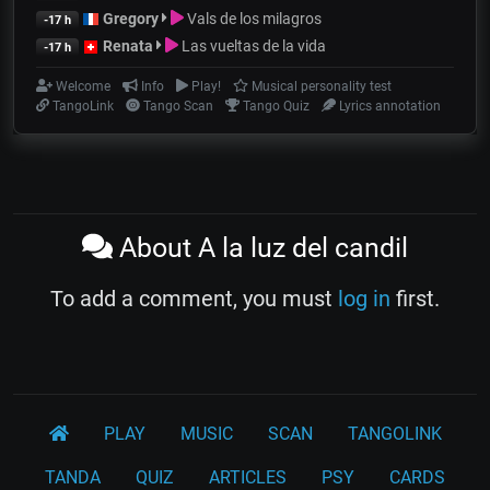
Gregory
Vals de los milagros
-17 h
Renata
Las vueltas de la vida
-17 h
Welcome
Info
Play!
Musical personality test
TangoLink
Tango Scan
Tango Quiz
Lyrics annotation
About A la luz del candil
To add a comment, you must
log in
first.
PLAY
MUSIC
SCAN
TANGOLINK
TANDA
QUIZ
ARTICLES
PSY
CARDS