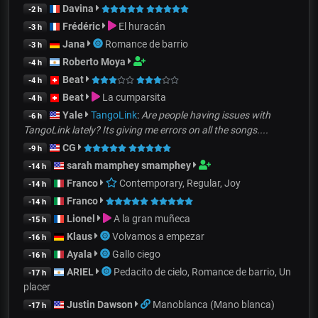
Davina
-2 h
Frédéric
El huracán
-3 h
Jana
Romance de barrio
-3 h
Roberto Moya
-4 h
Beat
-4 h
Beat
La cumparsita
-4 h
Yale
TangoLink
:
Are people having issues with
-6 h
TangoLink lately? Its giving me errors on all the songs....
CG
-9 h
sarah mamphey smamphey
-14 h
Franco
Contemporary, Regular, Joy
-14 h
Franco
-14 h
Lionel
A la gran muñeca
-15 h
Klaus
Volvamos a empezar
-16 h
Ayala
Gallo ciego
-16 h
ARIEL
Pedacito de cielo, Romance de barrio, Un
-17 h
placer
Justin Dawson
Manoblanca (Mano blanca)
-17 h