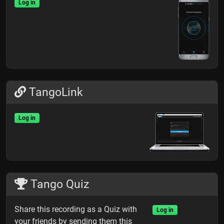
Log in
TangoLink
Log in
Tango Quiz
Share this recording as a Quiz with
Log in
your friends by sending them this