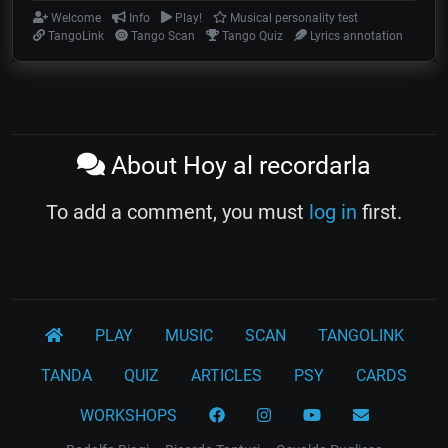
Welcome
Info
Play!
Musical personality test
TangoLink
Tango Scan
Tango Quiz
Lyrics annotation
About Hoy al recordarla
To add a comment, you must
log in
first.
PLAY
MUSIC
SCAN
TANGOLINK
TANDA
QUIZ
ARTICLES
PSY
CARDS
WORKSHOPS