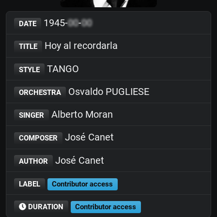
1945-
00
-
00
DATE
Hoy al recordarla
TITLE
TANGO
STYLE
Osvaldo PUGLIESE
ORCHESTRA
Alberto Moran
SINGER
José Canet
COMPOSER
José Canet
AUTHOR
LABEL
Contributor access
DURATION
Contributor access