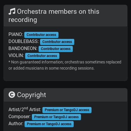
Orchestra members on this
recording
PIANO:
Contributor access
DOUBLEBASS:
Contributor access
BANDONEON:
Contributor access
VIOLIN:
Contributor access
* Non guaranteed information; orchestras sometimes replaced
or added musicians in some recording sessions.
Copyright
nd
Artist/2
Artist:
Premium or TangoDJ access
Composer:
Premium or TangoDJ access
Author:
Premium or TangoDJ access