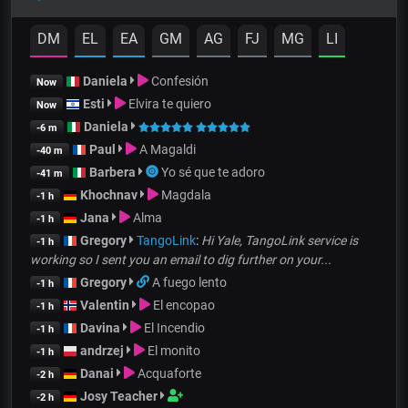
DM
EL
EA
GM
AG
FJ
MG
LI
Daniela
Confesión
Now
Esti
Elvira te quiero
Now
Daniela
-6 m
Paul
A Magaldi
-40 m
Barbera
Yo sé que te adoro
-41 m
Khochnav
Magdala
-1 h
Jana
Alma
-1 h
Gregory
TangoLink
:
Hi Yale, TangoLink service is
-1 h
working so I sent you an email to dig further on your...
Gregory
A fuego lento
-1 h
Valentin
El encopao
-1 h
Davina
El Incendio
-1 h
andrzej
El monito
-1 h
Danai
Acquaforte
-2 h
Josy Teacher
-2 h