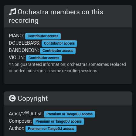
Orchestra members on this
recording
PIANO:
Contributor access
DOUBLEBASS:
Contributor access
BANDONEON:
Contributor access
VIOLIN:
Contributor access
* Non guaranteed information; orchestras sometimes replaced
or added musicians in some recording sessions.
Copyright
nd
Artist/2
Artist:
Premium or TangoDJ access
Composer:
Premium or TangoDJ access
Author:
Premium or TangoDJ access