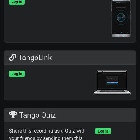
Log in
TangoLink
Log in
Tango Quiz
Share this recording as a Quiz with
Log in
your friends by sending them this