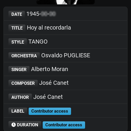
1945-
00
-
00
DATE
Hoy al recordarla
TITLE
TANGO
STYLE
Osvaldo PUGLIESE
ORCHESTRA
Alberto Moran
SINGER
José Canet
COMPOSER
José Canet
AUTHOR
LABEL
Contributor access
DURATION
Contributor access