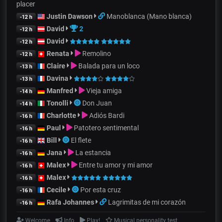
placer
Justin Dawson
Manoblanca (Mano blanca)
-12 h
David
2
-12 h
David
-12 h
Renata
Remolino
-12 h
Claire
Balada para un loco
-13 h
Davina
-13 h
Manfred
Vieja amiga
-14 h
Tonolli
Don Juan
-14 h
Charlotte
Adiós Bardi
-16 h
Paul
Patotero sentimental
-16 h
Bill
El flete
-16 h
Jana
La estancia
-16 h
Malex
Entre tu amor y mi amor
-16 h
Malex
-16 h
Cecile
Por esta cruz
-16 h
Rafa Johannes
Lagrimitas de mi corazón
-16 h
Welcome
Info
Play!
Musical personality test