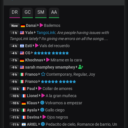
DR
GC
SM
AA
Danai
Bailemos
Now
Yale
TangoLink
:
Are people having issues with
-1 h
TangoLink lately? Its giving me errors on all the songs....
Esti
Vals del recuerdo
-4 h
CG
-4 h
Khochnav
Mírame en la cara
-7 h
sarah mamphey smamphey
-9 h
Franco
Contemporary, Regular, Joy
-9 h
Franco
-9 h
Paul
Collar de amores
-10 h
Lionel
A la gran muñeca
-10 h
Klaus
Volvamos a empezar
-10 h
Ayala
Gallo ciego
-11 h
Davina
Ojos negros
-11 h
ARIEL
Pedacito de cielo, Romance de barrio, Un
-11 h