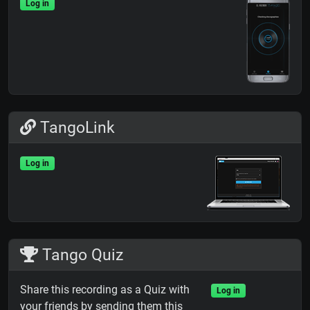
Log in
TangoLink
Log in
Tango Quiz
Share this recording as a Quiz with
Log in
your friends by sending them this