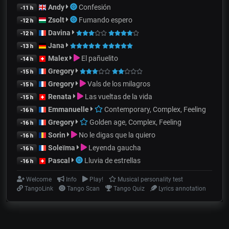
Andy
Confesión
-11 h
Zsolt
Fumando espero
-12 h
Davina
-12 h
Jana
-13 h
Malex
El pañuelito
-14 h
Gregory
-15 h
Gregory
Vals de los milagros
-15 h
Renata
Las vueltas de la vida
-15 h
Emmanuelle
Contemporary, Complex, Feeling
-16 h
Gregory
Golden age, Complex, Feeling
-16 h
Sorin
No le digas que la quiero
-16 h
Soleïma
Leyenda gaucha
-16 h
Pascal
Lluvia de estrellas
-16 h
Welcome
Info
Play!
Musical personality test
TangoLink
Tango Scan
Tango Quiz
Lyrics annotation