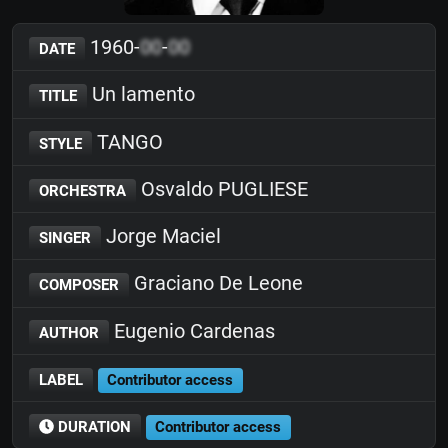
1960-
00
-
00
DATE
Un lamento
TITLE
TANGO
STYLE
Osvaldo PUGLIESE
ORCHESTRA
Jorge Maciel
SINGER
Graciano De Leone
COMPOSER
Eugenio Cardenas
AUTHOR
LABEL
Contributor access
DURATION
Contributor access