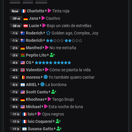
Charlotte
Tinta roja
Now
Jana
Cautivo
-39 m
Lucie
Bajo un cielo de estrellas
-58 m
Roderich
Golden age, Complex, Joy
-1 h
Roderich
-1 h
Manfred
No me extraña
-2 h
Pepito Lito
-3 h
CG
-4 h
Valentin
Cómo se pianta la vida
-4 h
moreno
Yo también quiero cantar
-4 h
ARIEL
La bordona
-5 h
Scott Cantu
-7 h
Khochnav
Tango brujo
-8 h
Michael
Esta noche de luna
-9 h
loic
Ojos negros
-11 h
loic Coquerel
-11 h
Susana Gatto
-11 h