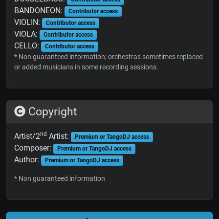
BANDONEON:
Contributor access
VIOLIN:
Contributor access
VIOLA:
Contributor access
CELLO:
Contributor access
* Non guaranteed information; orchestras sometimes replaced
or added musicians in some recording sessions.
Copyright
nd
Artist/2
Artist:
Premium or TangoDJ access
Composer:
Premium or TangoDJ access
Author:
Premium or TangoDJ access
* Non guaranteed information