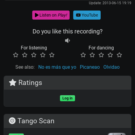
Update: 2013-06-15 19:19
Listen on
Play!
YouTube
Do you like this recording?
For listening
For dancing
See also:
No es más que yo
Picaneao
Olvidao
Ratings
Log in
Tango Scan