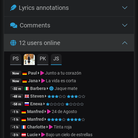
Lyrics annotations
Comments
12 users online
PS
PK
JS
Paul
Junto a tu corazón
Now
Jana
La vida es corta
Now
Barbera
Jaque mate
-32 m
Steven
-48 m
Елена
-58 m
Manfred
24 de Agosto
-1 h
Manfred
-1 h
Charlotte
Tinta roja
-1 h
Lucie
Bajo un cielo de estrellas
-3 h