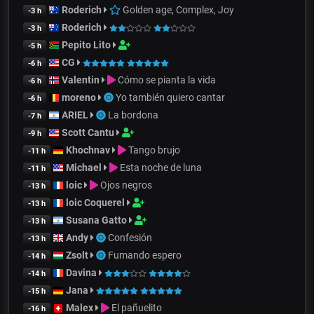
Roderich
Golden age, Complex, Joy
-3 h
Roderich
-3 h
Pepito Lito
-5 h
CG
-6 h
Valentin
Cómo se pianta la vida
-6 h
moreno
Yo también quiero cantar
-6 h
ARIEL
La bordona
-7 h
Scott Cantu
-9 h
Khochnav
Tango brujo
-11 h
Michael
Esta noche de luna
-11 h
loic
Ojos negros
-13 h
loic Coquerel
-13 h
Susana Gatto
-13 h
Andy
Confesión
-13 h
Zsolt
Fumando espero
-14 h
Davina
-14 h
Jana
-15 h
Malex
El pañuelito
-16 h