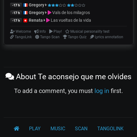
Gregory
-17 h
Gregory
Vals de los milagros
-17 h
Renata
Las vueltas de la vida
-17 h
Welcome
Info
Play!
Musical personality test
TangoLink
Tango Scan
Tango Quiz
Lyrics annotation
About Te aconsejo que me olvides
To add a comment, you must
log in
first.
PLAY
MUSIC
SCAN
TANGOLINK