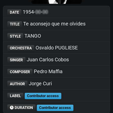
1954-
00
-
00
DATE
Te aconsejo que me olvides
TITLE
TANGO
STYLE
Osvaldo PUGLIESE
ORCHESTRA
Juan Carlos Cobos
SINGER
Pedro Maffia
COMPOSER
Jorge Curi
AUTHOR
LABEL
Contributor access
DURATION
Contributor access