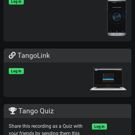
Log in
TangoLink
Log in
Tango Quiz
Share this recording as a Quiz with
Log in
your friends by sending them this