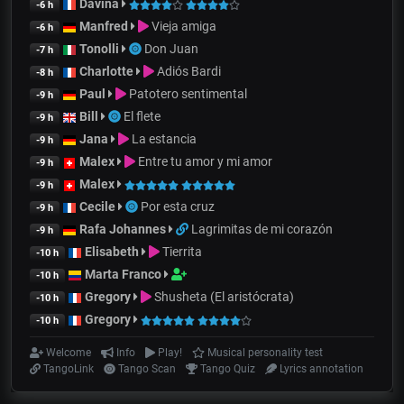
Davina
-6 h
Manfred
Vieja amiga
-6 h
Tonolli
Don Juan
-7 h
Charlotte
Adiós Bardi
-8 h
Paul
Patotero sentimental
-9 h
Bill
El flete
-9 h
Jana
La estancia
-9 h
Malex
Entre tu amor y mi amor
-9 h
Malex
-9 h
Cecile
Por esta cruz
-9 h
Rafa Johannes
Lagrimitas de mi corazón
-9 h
Elisabeth
Tierrita
-10 h
Marta Franco
-10 h
Gregory
Shusheta (El aristócrata)
-10 h
Gregory
-10 h
Welcome
Info
Play!
Musical personality test
TangoLink
Tango Scan
Tango Quiz
Lyrics annotation