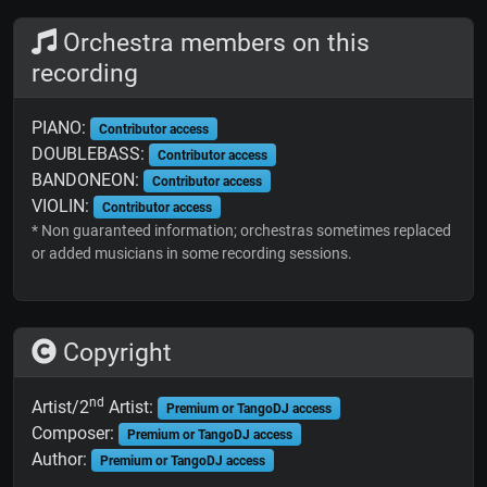
Orchestra members on this
recording
PIANO:
Contributor access
DOUBLEBASS:
Contributor access
BANDONEON:
Contributor access
VIOLIN:
Contributor access
* Non guaranteed information; orchestras sometimes replaced
or added musicians in some recording sessions.
Copyright
nd
Artist/2
Artist:
Premium or TangoDJ access
Composer:
Premium or TangoDJ access
Author:
Premium or TangoDJ access