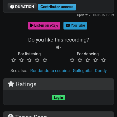
DURATION
Contributor access
Update: 2013-06-15 19:19
Listen on
Play!
YouTube
Do you like this recording?
For listening
For dancing
See also:
Rondando tu esquina
Galleguita
Dandy
Ratings
Log in