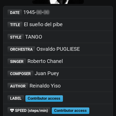
1945-
00
-
00
DATE
El sueño del pibe
TITLE
TANGO
STYLE
Osvaldo PUGLIESE
ORCHESTRA
Roberto Chanel
SINGER
Juan Puey
COMPOSER
Reinaldo Yiso
AUTHOR
LABEL
Contributor access
SPEED (steps/min)
Contributor access