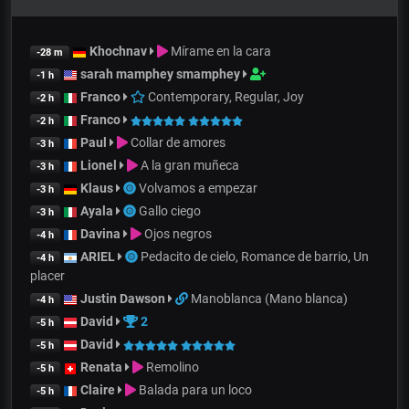
Khochnav
Mírame en la cara
-28 m
sarah mamphey smamphey
-1 h
Franco
Contemporary, Regular, Joy
-2 h
Franco
-2 h
Paul
Collar de amores
-3 h
Lionel
A la gran muñeca
-3 h
Klaus
Volvamos a empezar
-3 h
Ayala
Gallo ciego
-3 h
Davina
Ojos negros
-4 h
ARIEL
Pedacito de cielo, Romance de barrio, Un
-4 h
placer
Justin Dawson
Manoblanca (Mano blanca)
-4 h
David
2
-5 h
David
-5 h
Renata
Remolino
-5 h
Claire
Balada para un loco
-5 h