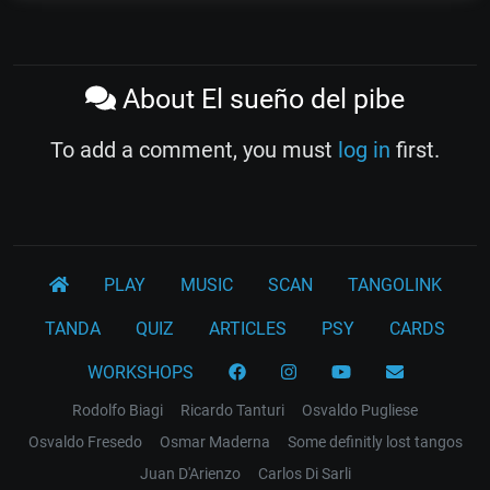
About El sueño del pibe
To add a comment, you must
log in
first.
PLAY
MUSIC
SCAN
TANGOLINK
TANDA
QUIZ
ARTICLES
PSY
CARDS
WORKSHOPS
Rodolfo Biagi
Ricardo Tanturi
Osvaldo Pugliese
Osvaldo Fresedo
Osmar Maderna
Some definitly lost tangos
Juan D'Arienzo
Carlos Di Sarli