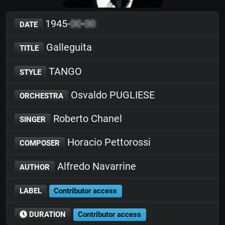
1945-
00
-
00
DATE
Galleguita
TITLE
TANGO
STYLE
Osvaldo PUGLIESE
ORCHESTRA
Roberto Chanel
SINGER
Horacio Pettorossi
COMPOSER
Alfredo Navarrine
AUTHOR
LABEL
Contributor access
DURATION
Contributor access