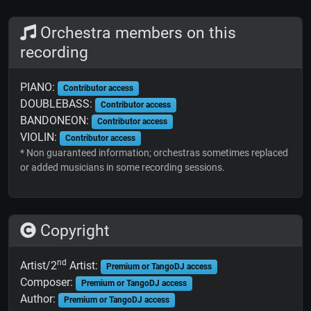
Orchestra members on this
recording
PIANO:
Contributor access
DOUBLEBASS:
Contributor access
BANDONEON:
Contributor access
VIOLIN:
Contributor access
* Non guaranteed information; orchestras sometimes replaced
or added musicians in some recording sessions.
Copyright
nd
Artist/2
Artist:
Premium or TangoDJ access
Composer:
Premium or TangoDJ access
Author:
Premium or TangoDJ access