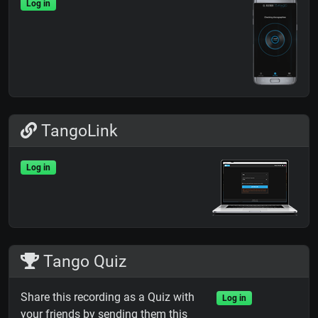
Log in
TangoLink
Log in
Tango Quiz
Share this recording as a Quiz with
Log in
your friends by sending them this