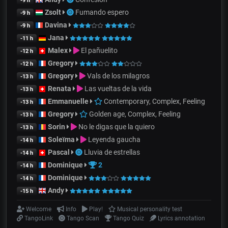
-9 h
Zsolt
Fumando espero
-9 h
Davina
-9 h
Jana
-11 h
Malex
El pañuelito
-12 h
Gregory
-12 h
Gregory
Vals de los milagros
-13 h
Renata
Las vueltas de la vida
-13 h
Emmanuelle
Contemporary, Complex, Feeling
-13 h
Gregory
Golden age, Complex, Feeling
-13 h
Sorin
No le digas que la quiero
-13 h
Soleïma
Leyenda gaucha
-14 h
Pascal
Lluvia de estrellas
-14 h
Dominique
2
-14 h
Dominique
-14 h
Andy
-15 h
Welcome
Info
Play!
Musical personality test
TangoLink
Tango Scan
Tango Quiz
Lyrics annotation