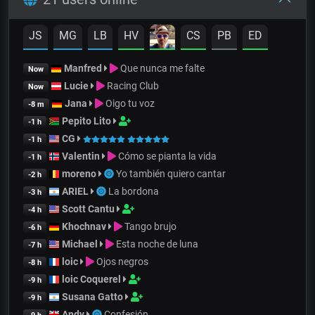
JS
MG
LB
HV
CS
PB
ED
Manfred
Que nunca me falte
Now
Lucie
Racing Club
Now
Jana
Oigo tu voz
-8 m
Pepito Lito
-1 h
CG
-1 h
Valentin
Cómo se pianta la vida
-1 h
moreno
Yo también quiero cantar
-2 h
ARIEL
La bordona
-3 h
Scott Cantu
-4 h
Khochnav
Tango brujo
-6 h
Michael
Esta noche de luna
-7 h
loic
Ojos negros
-8 h
loic Coquerel
-9 h
Susana Gatto
-9 h
Andy
Confesión