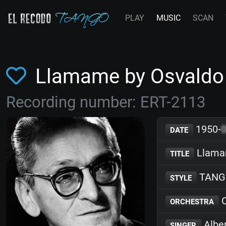
PLAY
MUSIC
SCAN
Llamame by Osvaldo
Recording number: ERT-2113
1950-
DATE
Llam
TITLE
TANG
STYLE
O
ORCHESTRA
Albe
SINGER