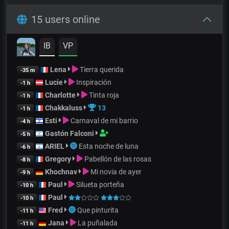
15 users online
IB
VP
Lena
Tierra querida
-35 m
Lucie
Inspiración
-1 h
Charlotte
Tinta roja
-1 h
Chakkaluss
13
-1 h
Esti
Carnaval de mi barrio
-4 h
Gastón Falconi
-5 h
ARIEL
Esta noche de luna
-6 h
Gregory
Pabellón de las rosas
-8 h
Khochnav
Mi novia de ayer
-9 h
Paul
Silueta porteña
-10 h
Paul
-10 h
Fred
Que pinturita
-11 h
Jana
La puñalada
-11 h