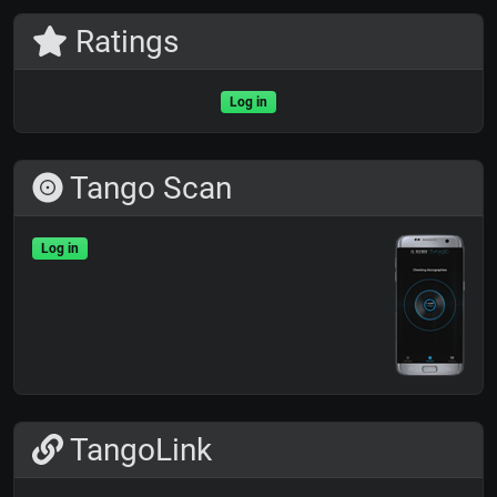
Ratings
Log in
Tango Scan
Log in
TangoLink