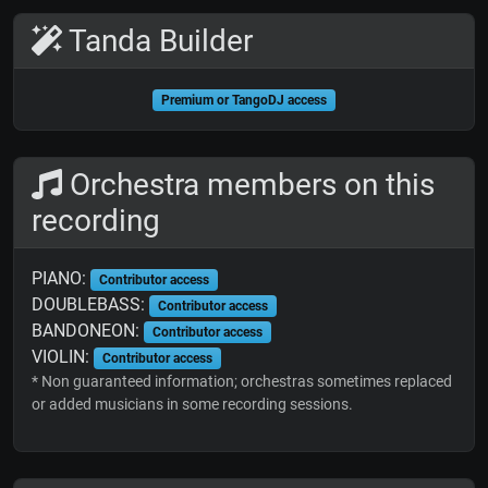
Tanda Builder
Premium or TangoDJ access
Orchestra members on this
recording
PIANO:
Contributor access
DOUBLEBASS:
Contributor access
BANDONEON:
Contributor access
VIOLIN:
Contributor access
* Non guaranteed information; orchestras sometimes replaced
or added musicians in some recording sessions.