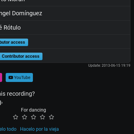
ngel Domínguez
 Rótulo
butor access
Contributor access
Update: 2013-06-15 19:19
YouTube
his recording?
For dancing
elo todo
Hacelo por la vieja