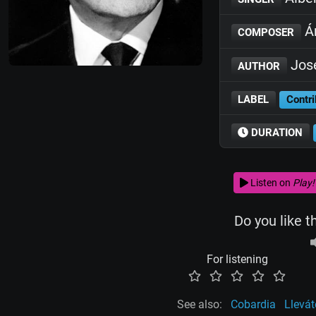
Á
COMPOSER
José
AUTHOR
LABEL
Contri
DURATION
Listen on
Play!
Do you like t
For listening
See also:
Cobardia
Llevát