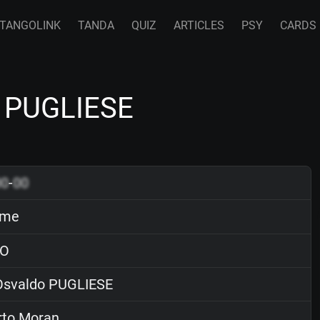
TANGOLINK
TANDA
QUIZ
ARTICLES
PSY
CARDS
 PUGLIESE
00
-
00
ame
O
svaldo PUGLIESE
rto Moran