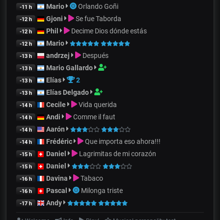
Mario
Orlando Goñi
-11 h
Gjoni
Se fue Taborda
-12 h
Phil
Decime Dios dónde estás
-12 h
Mario
-12 h
andrzej
Después
-13 h
Mario Gallardo
-13 h
Elías
2
-13 h
Elías Delgado
-13 h
Cecile
Vida querida
-14 h
Andi
Comme il faut
-14 h
Aarón
-14 h
Frédéric
Que importa eso ahora!!!
-14 h
Daniel
Lagrimitas de mi corazón
-15 h
Daniel
-15 h
Davina
Tabaco
-16 h
Pascal
Milonga triste
-16 h
Andy
-17 h