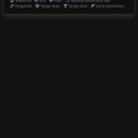
Welcome
Info
Play!
Musical personality test
TangoLink
Tango Scan
Tango Quiz
Lyrics annotation