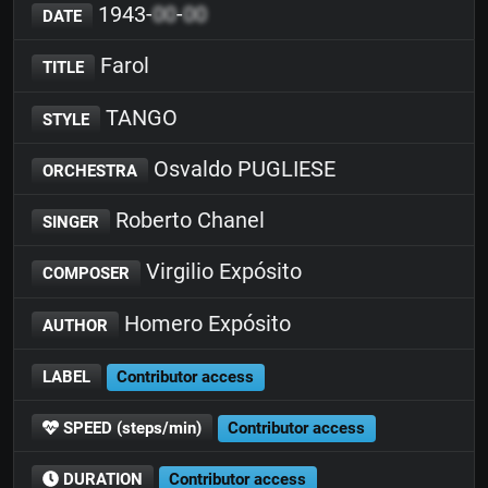
1943-
00
-
00
DATE
Farol
TITLE
TANGO
STYLE
Osvaldo PUGLIESE
ORCHESTRA
Roberto Chanel
SINGER
Virgilio Expósito
COMPOSER
Homero Expósito
AUTHOR
LABEL
Contributor access
SPEED (steps/min)
Contributor access
DURATION
Contributor access