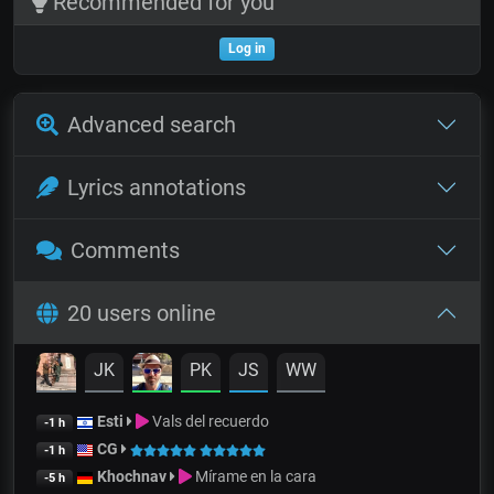
Recommended for you
Log in
Advanced search
Lyrics annotations
Comments
20 users online
JK
PK
JS
WW
Esti
Vals del recuerdo
-1 h
CG
-1 h
Khochnav
Mírame en la cara
-5 h