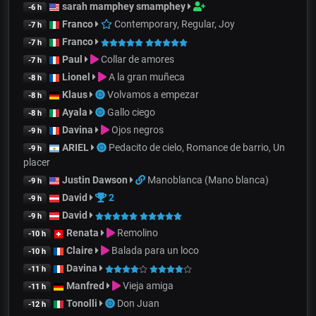
sarah mamphey smamphey
-6 h
Franco
Contemporary, Regular, Joy
-7 h
Franco
-7 h
Paul
Collar de amores
-7 h
Lionel
A la gran muñeca
-8 h
Klaus
Volvamos a empezar
-8 h
Ayala
Gallo ciego
-8 h
Davina
Ojos negros
-9 h
ARIEL
Pedacito de cielo, Romance de barrio, Un
-9 h
placer
Justin Dawson
Manoblanca (Mano blanca)
-9 h
David
2
-9 h
David
-9 h
Renata
Remolino
-10 h
Claire
Balada para un loco
-10 h
Davina
-11 h
Manfred
Vieja amiga
-11 h
Tonolli
Don Juan
-12 h