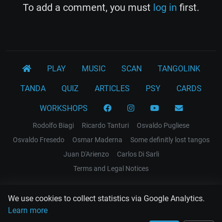
To add a comment, you must
log in
first.
PLAY
MUSIC
SCAN
TANGOLINK
TANDA
QUIZ
ARTICLES
PSY
CARDS
WORKSHOPS
Rodolfo Biagi
Ricardo Tanturi
Osvaldo Pugliese
Osvaldo Fresedo
Osmar Maderna
Some definitly lost tangos
Juan D'Arienzo
Carlos Di Sarli
Terms and Legal Notices
EL RECODO TANGO
We use cookies to collect statistics via Google Analytics.
Design Web: Gregory DIAZ
Learn more