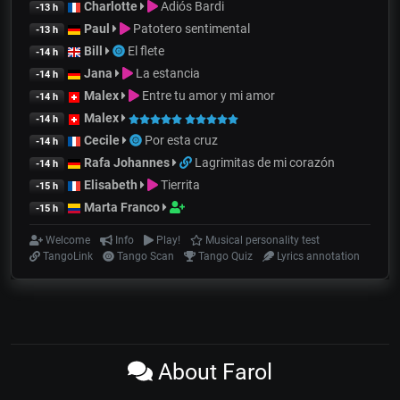
Charlotte
Adiós Bardi
-13 h
Paul
Patotero sentimental
-13 h
Bill
El flete
-14 h
Jana
La estancia
-14 h
Malex
Entre tu amor y mi amor
-14 h
Malex
-14 h
Cecile
Por esta cruz
-14 h
Rafa Johannes
Lagrimitas de mi corazón
-14 h
Elisabeth
Tierrita
-15 h
Marta Franco
-15 h
Welcome
Info
Play!
Musical personality test
TangoLink
Tango Scan
Tango Quiz
Lyrics annotation
About Farol